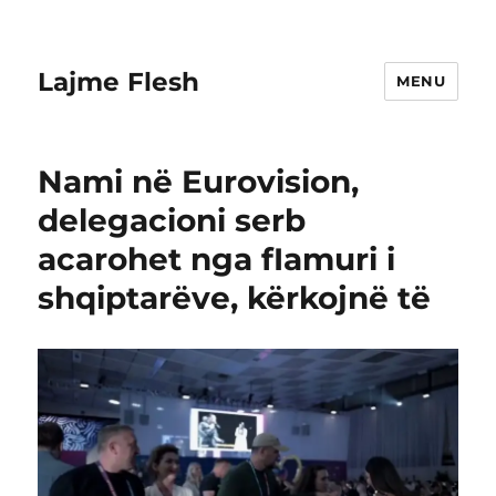
Lajme Flesh
MENU
Nami në Eurovision,
delegacioni serb
acarohet nga fIamuri i
shqiptarëve, kërkojnë të