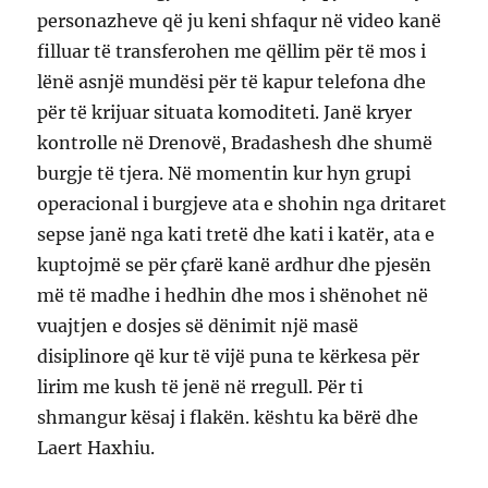
personazheve që ju keni shfaqur në video kanë
filluar të transferohen me qëllim për të mos i
lënë asnjë mundësi për të kapur telefona dhe
për të krijuar situata komoditeti. Janë kryer
kontrolle në Drenovë, Bradashesh dhe shumë
burgje të tjera. Në momentin kur hyn grupi
operacional i burgjeve ata e shohin nga dritaret
sepse janë nga kati tretë dhe kati i katër, ata e
kuptojmë se për çfarë kanë ardhur dhe pjesën
më të madhe i hedhin dhe mos i shënohet në
vuajtjen e dosjes së dënimit një masë
disiplinore që kur të vijë puna te kërkesa për
lirim me kush të jenë në rregull. Për ti
shmangur kësaj i flakën. kështu ka bërë dhe
Laert Haxhiu.