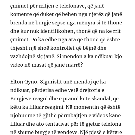
çmimet për rritjen e telefonave, që janë
komente që duket që bëhen nga njerëz që janë
brenda në burgje sepse nga mënyra si të thonë
dhe kur nuk identifikohen, thonë që na ke rrit
çmimet. Po ka edhe nga ata që thonë që është
thjesht një shoë kontrollet që bëjnë dhe
vazhdojnë siç janë. Si mendon a ka ndikuar kjo
video në masat që janë marrë?
Elton Qyno: Sigurisht unë mendoj që ka
ndikuar, përderisa edhe vetë drejtoria e
Burgjeve reagoi dhe e pranoi këtë skandal, që
këtu ka filluar reagimi. Në momentin që është
njohur me të gjithë përmbajtjen e videos kanë
filluar dhe ato tentativat për të gjetur telefona
në shumë burgje të vendeve. Një pjesë e këtyre