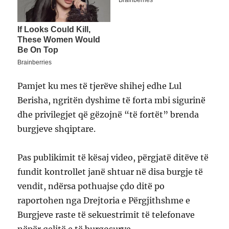
Pamjet ku mes të tjerëve shihej edhe Lul
Berisha, ngritën dyshime të forta mbi sigurinë
dhe privilegjet që gëzojnë “të fortët” brenda
burgjeve shqiptare.
Pas publikimit të kësaj video, përgjatë ditëve të
fundit kontrollet janë shtuar në disa burgje të
vendit, ndërsa pothuajse çdo ditë po
raportohen nga Drejtoria e Përgjithshme e
Burgjeve raste të sekuestrimit të telefonave
nëpër qelitë e të burgosurve.