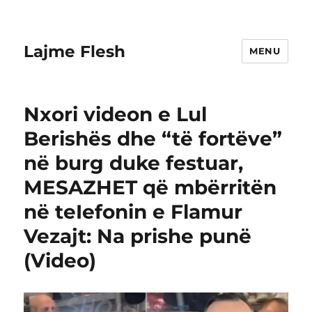
Lajme Flesh
MENU
Nxori videon e Lul
Berishës dhe “të fortëve”
në burg duke festuar,
MESAZHET që mbërritën
në teIefonin e Flamur
Vezajt: Na prishe punë
(Video)