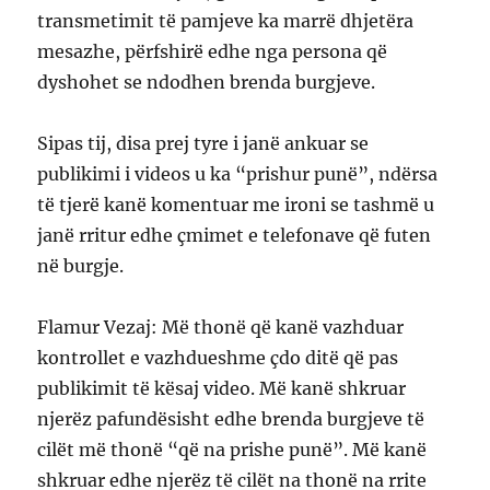
transmetimit të pamjeve ka marrë dhjetëra
mesazhe, përfshirë edhe nga persona që
dyshohet se ndodhen brenda burgjeve.
Sipas tij, disa prej tyre i janë ankuar se
publikimi i videos u ka “prishur punë”, ndërsa
të tjerë kanë komentuar me ironi se tashmë u
janë rritur edhe çmimet e telefonave që futen
në burgje.
Flamur Vezaj: Më thonë që kanë vazhduar
kontrollet e vazhdueshme çdo ditë që pas
publikimit të kësaj video. Më kanë shkruar
njerëz pafundësisht edhe brenda burgjeve të
cilët më thonë “që na prishe punë”. Më kanë
shkruar edhe njerëz të cilët na thonë na rrite