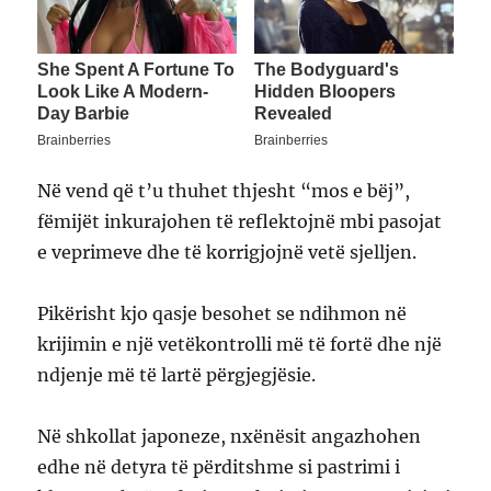
Në vend që t’u thuhet thjesht “mos e bëj”,
fëmijët inkurajohen të reflektojnë mbi pasojat
e veprimeve dhe të korrigjojnë vetë sjelljen.
Pikërisht kjo qasje besohet se ndihmon në
krijimin e një vetëkontrolli më të fortë dhe një
ndjenje më të lartë përgjegjësie.
Në shkollat japoneze, nxënësit angazhohen
edhe në detyra të përditshme si pastrimi i