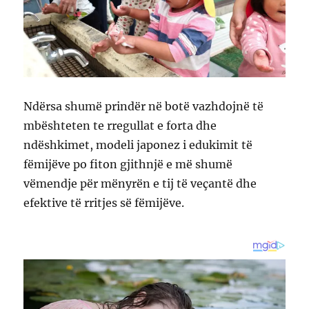
Ndërsa shumë prindër në botë vazhdojnë të
mbështeten te rregullat e forta dhe
ndëshkimet, modeli japonez i edukimit të
fëmijëve po fiton gjithnjë e më shumë
vëmendje për mënyrën e tij të veçantë dhe
efektive të rritjes së fëmijëve.