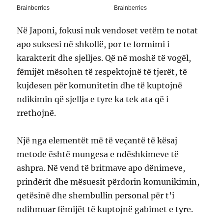
Në Japoni, fokusi nuk vendoset vetëm te notat
apo suksesi në shkollë, por te formimi i
karakterit dhe sjelljes. Që në moshë të vogël,
fëmijët mësohen të respektojnë të tjerët, të
kujdesen për komunitetin dhe të kuptojnë
ndikimin që sjellja e tyre ka tek ata që i
rrethojnë.
Një nga elementët më të veçantë të kësaj
metode është mungesa e ndëshkimeve të
ashpra. Në vend të britmave apo dënimeve,
prindërit dhe mësuesit përdorin komunikimin,
qetësinë dhe shembullin personal për t’i
ndihmuar fëmijët të kuptojnë gabimet e tyre.