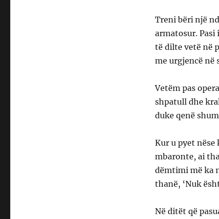
Treni bëri një n
armatosur. Pasi 
të dilte vetë në
me urgjencë në s
Vetëm pas operac
shpatull dhe kra
duke qenë shumë 
Kur u pyet nëse k
mbaronte, ai th
dëmtimi më ka n
thanë, ‘Nuk ësht
Në ditët që pas