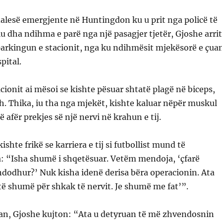
dalesë emergjente në Huntingdon ku u prit nga policë të
iu dha ndihma e parë nga një pasagjer tjetër, Gjoshe arrit
 parkingun e stacionit, nga ku ndihmësit mjekësorë e çua
pital.
ionit ai mësoi se kishte pësuar shtatë plagë në biceps,
h. Thika, iu tha nga mjekët, kishte kaluar nëpër muskul
afër prekjes së një nervi në krahun e tij.
ishte frikë se karriera e tij si futbollist mund të
a: “Isha shumë i shqetësuar. Vetëm mendoja, ‘çfarë
dodhur?’ Nuk kisha idenë derisa bëra operacionin. Ata
ë shumë për shkak të nervit. Je shumë me fat’”.
uan, Gjoshe kujton: “Ata u detyruan të më zhvendosnin