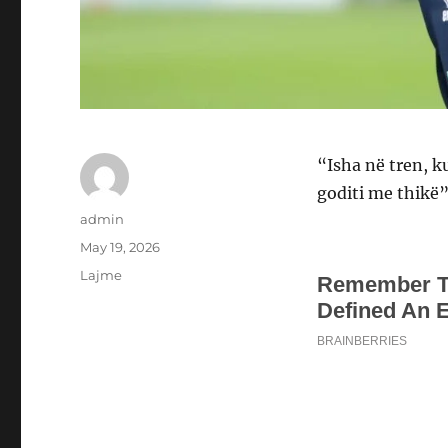
“Isha në tren, k
goditi me thikë”
Author
admin
Posted
May 19, 2026
on
Categories
Lajme