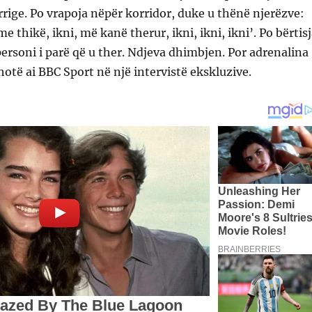
rrige. Po vrapoja nëpër korridor, duke u thënë njerëzve:
me thikë, ikni, më kanë therur, ikni, ikni, ikni’. Po bërtisj
ersoni i parë që u ther. Ndjeva dhimbjen. Por adrenalina
hotë ai BBC Sport në një intervistë ekskluzive.