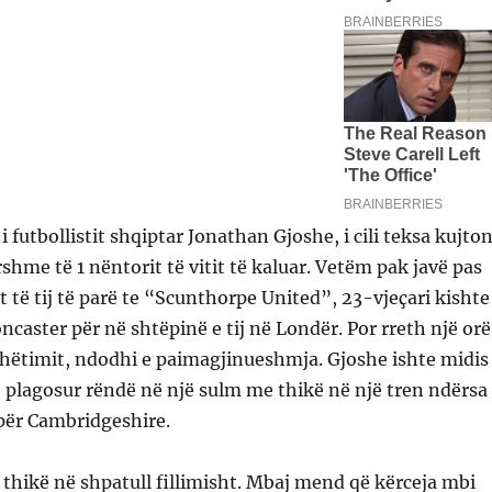
i futbollistit shqiptar Jonathan Gjoshe, i cili teksa kujto
rshme të 1 nëntorit të vitit të kaluar. Vetëm pak javë pas
it të tij të parë te “Scunthorpe United”, 23-vjeçari kishte
caster për në shtëpinë e tij në Londër. Por rreth një orë
udhëtimit, ndodhi e paimagjinueshmja. Gjoshe ishte midis
ë plagosur rëndë në një sulm me thikë në një tren ndërsa
për Cambridgeshire.
hikë në shpatull fillimisht. Mbaj mend që kërceja mbi