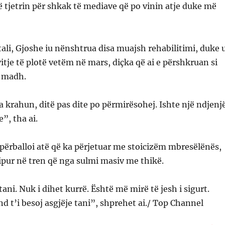
ë tjetrin për shkak të mediave që po vinin atje duke më
itali, Gjoshe iu nënshtrua disa muajsh rehabilitimi, duke 
vitje të plotë vetëm në mars, diçka që ai e përshkruan si
ë madh.
ja krahun, ditë pas dite po përmirësohej. Ishte një ndjenj
”, tha ai.
 përballoi atë që ka përjetuar me stoicizëm mbresëlënës,
pur në tren që nga sulmi masiv me thikë.
ani. Nuk i dihet kurrë. Është më mirë të jesh i sigurt.
 t’i besoj asgjëje tani”, shprehet ai./ Top Channel