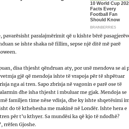
, pavarësisht paralajmërimit që u kishte bërë pasagjerëv
enduan se ishte shaka në fillim, sepse një ditë më parë
lloween.
puan, disa thjesht qëndruan aty, por unë mendova se ai 
 vetmja gjë që mendoja ishte të vrapoja për të shpëtuar
risja nga ai tren. Sapo zbrisja në vagonin e parë ose të
 alarmin dhe isha thjesht i mbuluar me gjak. Mendoja se
 më familjen time nëse vdisja, dhe ky ishte shqetësimi i
isht do të kthehesha me makinë në Londër. Ishte hera e
 tren për t’u kthyer. Sa mundësi ka që kjo të ndodhë?
, rrëfen Gjoshe.