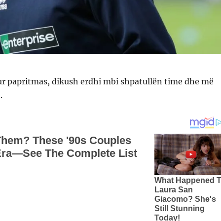
ur papritmas, dikush erdhi mbi shpatullën time dhe më
.