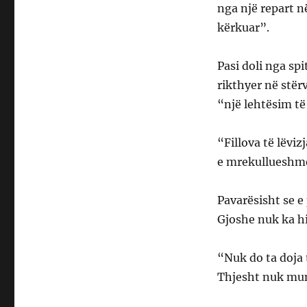
nga një repart n
kërkuar”.
Pasi doli nga sp
rikthyer në stër
“një lehtësim t
“Fillova të lëviz
e mrekullueshme
Pavarësisht se e
Gjoshe nuk ka hi
“Nuk do ta doja t
Thjesht nuk mund