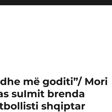
 dhe më goditi”/ Mori
as suImit brenda
tbollisti shqiptar