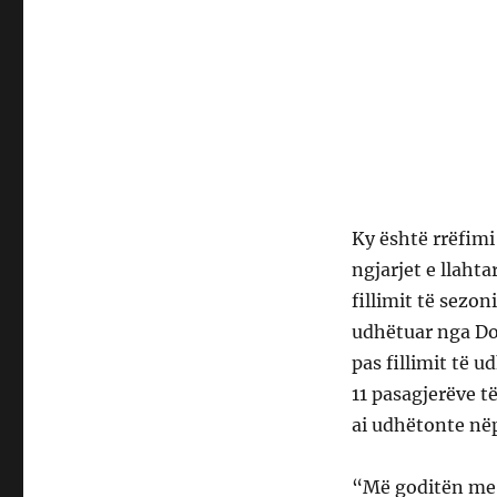
Ky është rrëfimi 
ngjarjet e llahta
fillimit të sezon
udhëtuar nga Don
pas fillimit të 
11 pasagjerëve t
ai udhëtonte në
“Më goditën me t