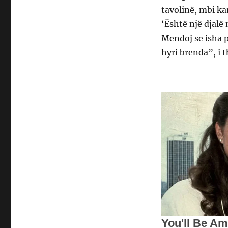
tavolinë, mbi ka
‘Është një djalë 
Mendoj se isha p
hyri brenda”, i t