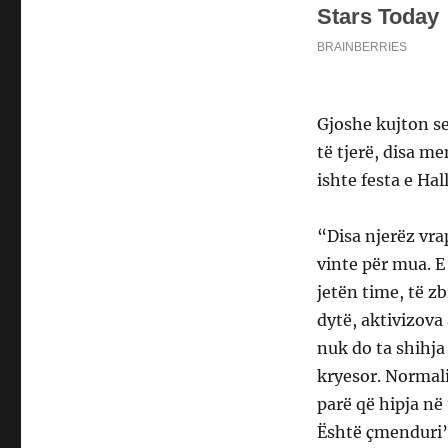
Gjoshe kujton se
të tjerë, disa m
ishte festa e Ha
“Disa njerëz vra
vinte për mua. E
jetën time, të zb
dytë, aktivizova
nuk do ta shihja
kryesor. Normal
parë që hipja në
Është çmenduri”