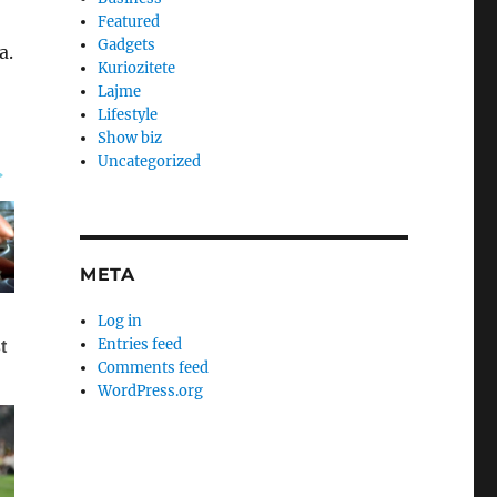
Featured
Gadgets
a.
Kuriozitete
Lajme
Lifestyle
Show biz
Uncategorized
META
Log in
Entries feed
Comments feed
WordPress.org