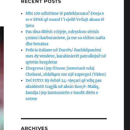
RECENT POSTS
Mbi 100 udhëtime të padeklaruara? Dosja e
re e SPAK që mund t’i sjellë VeIiajt akuza të
tjera
Pas disa ditësh rritjeje, ndryshon sërish
çmimi i karburanteve, ja me sa shîten nafta
dhe benzina
Policia italiane në Durrës/ Bashkëpunimi
mes dy vendeve, karabinierët patrullojnë në
qytetin bregdetar
Zhegrova i jep fitoren Juventusit ndaj
Chelseat, shkëlqen me një supergoI (Video)
Del FOTO: Ky është 24-vjeçari që vdiq pas
aksidentit tragjik në aksin Korçë-Maliq,
familja i jep lamtumirën e fundit ditën e
sotme
ARCHIVES