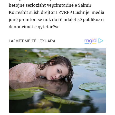
hetojnë seriozisht veprimtarinë e Saimir
Korreshit si ish drejtor I ZVRPP Lushnje, media
jonë premton se nuk do të ndalet së publikuari
denoncimet e qytetarëve