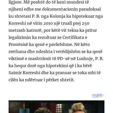
ligjore. Më poshtë do të keni mundesi të
njiheni edhe me dokumentacionin paradoksal
ku shtetasi P. B. nga Kolonja ka hipotekuar nga
Korreshi në vitin 2010 një truall prej 250
metrash katrorë, por këtë vit teksa ka pritur
legalizimin ka rezultuar se Certifikata e
Pronësisë ka qenë e pavlefshme. Në këto
rrethana dhe ndoshta i vetëdijshëm se ka qenë
viktimë e mashtrimit të PD-së në Lushnje, P. B.
ka hequr dorë nga hipotekimi që i ka bërë
Saimir Korreshi dhe ka pranuar se toka mbi të
cilën ka ndërtuar i përket shtetit.