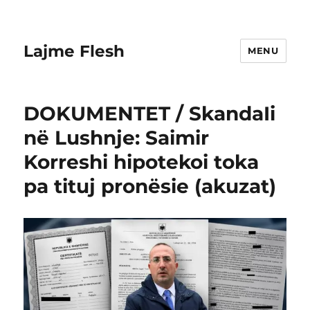
Lajme Flesh
MENU
DOKUMENTET / SkandaIi
në Lushnje: Saimir
Korreshi hipotekoi toka
pa tituj pronësie (akuzat)