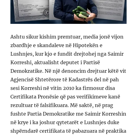
Ashtu sikur kishim premtuar, media jonë vijon
zbardhje e skandaleve në Hipotekën e
Lushnjes, kur kjo e fundit drejtohej nga Saimir
Korreshi, aktualisht deputet i Partisë
Demokratike. Në një denoncim drejtuar këtë vit
Agjencisë Shtetërore të Kadastrës del në pah
sesi Korreshi në vitin 2010 ka firmosur disa
Certifikata Pronësie që pas verifikimeve kanë
rezultuar të falsifikuara. Më saktë, në prag
fushte Partia Demokratike me Saimir Korreshin
në krye i ka joshur qytetarët e Lushnjes duke
shpërndarë certifikata të pabazuara në praktika