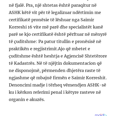
në fjalë. Pra, një shtetas është paraqitur në
ASHK këtë vit për të legalizuar ndërtimin me
certifikatë pronësie të lëshuar nga Saimir
Korreshi 16 vite më parë dhe specialistët kanë
parë se kjo certifikatë është përftuar në mënyrë
të çuditshme: Pa patur titullin e pronësisë në
praktikën e regjistrimit.Ajo që mbetet e
çuditshme është heshtja e Agjencisë Shtetërore
të Kadastrës. Në të njëjtin dokumentacion që
ne disponojmë, përmenden dhjetëra raste të
ngjashme që mbajnë firmën e Saimir Korreshit.
Denoncimi madje i tërheq vëmendjen ASHK-së
ku i kërkon referimi penal i këtyre rasteve në
organin e akuzës.