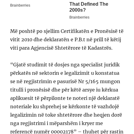
Më poshtë po sjellim Certifikatën e Pronësisë të
vitit 2010 dhe deklaratën e P.B.t në prill të këtij
viti para Agjencisë Shtetërore të Kadastrës.
“Gjatë studimit të dosjes nga specialist juridik
përkatës në sektorin e legalizimit u konstatua
se në regjistrimin e pasurisë Nr 5/165 mungon
titulli i pronësisë dhe për këtë arsye iu kërkua
aplikuesit të përpilonte te noteri një deklaratë
noteriale ku shprehej se kërkonte të vazhdojë
legalizimin në toke shtetërore dhe heqjen dorë
nga regjistrimi i mëparshëm i kryer me
referencë numër 00002178” – thuhet për rastin