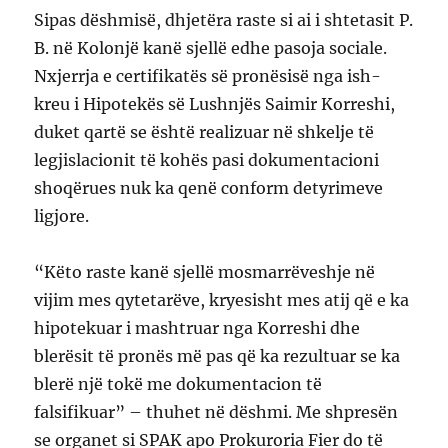
Sipas dëshmisë, dhjetëra raste si ai i shtetasit P.
B. në Kolonjë kanë sjellë edhe pasoja sociale.
Nxjerrja e certifikatës së pronësisë nga ish-
kreu i Hipotekës së Lushnjës Saimir Korreshi,
duket qartë se është realizuar në shkelje të
legjislacionit të kohës pasi dokumentacioni
shoqërues nuk ka qenë conform detyrimeve
ligjore.
“Këto raste kanë sjellë mosmarrëveshje në
vijim mes qytetarëve, kryesisht mes atij që e ka
hipotekuar i mashtruar nga Korreshi dhe
blerësit të pronës më pas që ka rezultuar se ka
blerë një tokë me dokumentacion të
falsifikuar” – thuhet në dëshmi. Me shpresën
se organet si SPAK apo Prokuroria Fier do të