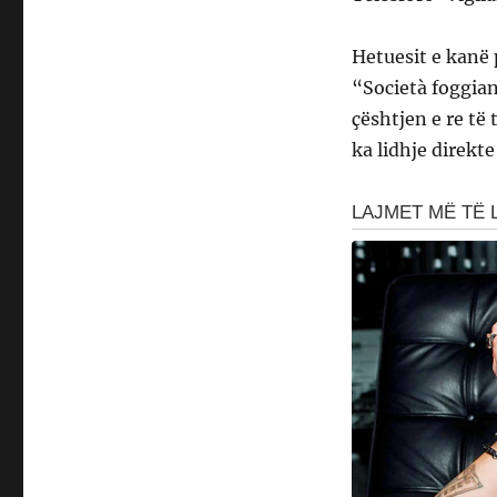
Hetuesit e kanë 
“Società foggia
çështjen e re të
ka lidhje direkt