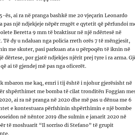
5-ës, ai ra në pranga bashkë me 20 vjeçarin Leonardo
 pas një ndjekjeje nëpër rrugët e qytetit që përfundoi m
stolete Beretta 9 mm të braktisur në një ndërtesë në
t. Të dy u ndaluan nga policia rreth orës 7 të mëngjesit,
in me skuter, pasi parkuan ata u përpoqën të iknin në
dërtese, por gjatë ndjekjes njërit prej tyre i ra arma. Gj
 që ai të gjendej më pas nga oficerët.
uk mbaron me kaq, emri i tij është i njohur gjerësisht në
 për shpërthimet me bomba të cilat tronditën Foggian me
 2020, ai ra në pranga në 2020 dhe më pas u dënua me 6
entet e kontestuara përfshinin shpërthimin e një bombe
Poseidon në nëntor 2019 dhe sulmin e janarit 2020 në
ër të moshuarit “Il sorriso di Stefano” të grupit
nte.