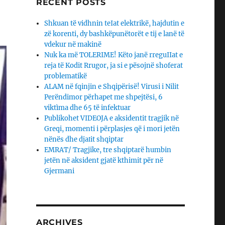
RECENT POSTS
Shkuan të vidhnin teIat elektrikë, hajdutin e
zë korenti, dy bashkëpunëtorët e tij e lanë të
vdekur në makinë
Nuk ka më TOLERIME! Këto janë rreguIIat e
reja të Kodit Rrugor, ja si e pësojnë shoferat
problematikë
ALAM në fqinjin e Shqipërisë! Virusi i Nilit
Perëndimor përhapet me shpejtësi, 6
viktìma dhe 65 të infektuar
Publikohet VIDEOJA e aksidentit tragjik në
Greqi, momenti i përplasjes që i mori jetën
nënës dhe djaΙit shqiptar
EMRAT/ Tragjike, tre shqiptarë humbin
jetën në aksident gjatë kthimit për në
Gjermani
ARCHIVES