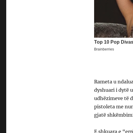
Rameta u ndalua 
dyshuari i dytë 
udhëzimeve të di
pistoleta me num
gjatë shkëmbimit
E shkuara e “err