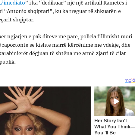
L’imediato
” i ka “dedikuar” një një artikull Rametës i
i “Antonio shqiptari”, ku ka treguar të shkuarën e
çarit shqiptar.
 për ngjarjen e pak ditëve më parë, policia fillimisht mori
ë raportonte se kishte marrë kërcënime me vdekje, dhe
arabinierët dëgjuan të shtëna me armë zjarri të cilat
publik.