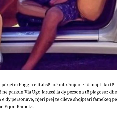
ërjetoi Foggia e Italisë, në mbrëmjen e 10 majit, ku të
në parkun Via Ugo Iarussi la dy persona të plagosur dhe
 e dy personave, njëri prej të cilëve shqiptari famëkeq pë
ane Erjon Rameta.