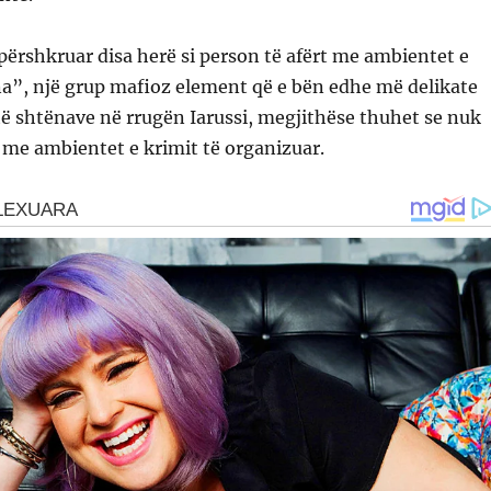
përshkruar disa herë si person të afërt me ambientet e
na”, një grup mafioz element që e bën edhe më delikate
 të shtënave në rrugën Iarussi, megjithëse thuhet se nuk
e me ambientet e krimit të organizuar.