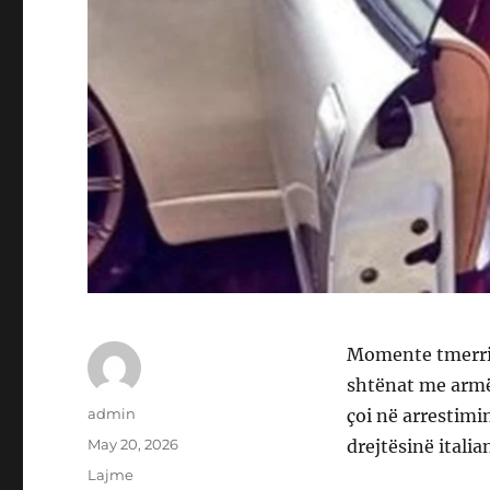
Momente tmerri p
shtënat me armë 
Author
admin
çoi në arrestimin
Posted
May 20, 2026
drejtësinë itali
on
Categories
Lajme