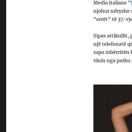
Media italiane “
njohur ndryshe s
“errët” të 37-vje
Sipas artikullit,
një telefonatë q
sapo mbërritën k
vinin nga parku 