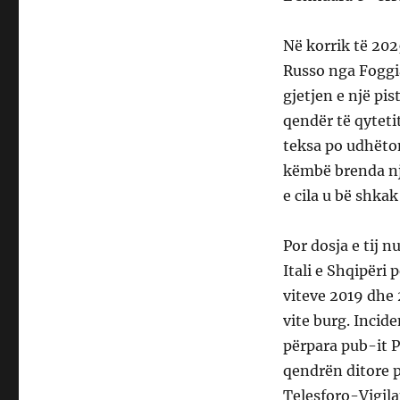
Në korrik të 202
Russo nga Foggia
gjetjen e një pi
qendër të qyteti
teksa po udhëton
këmbë brenda një 
e cila u bë shkak
Por dosja e tij n
Itali e Shqipëri
viteve 2019 dhe
vite burg. Incid
përpara pub-it 
qendrën ditore p
Telesforo-Vigila