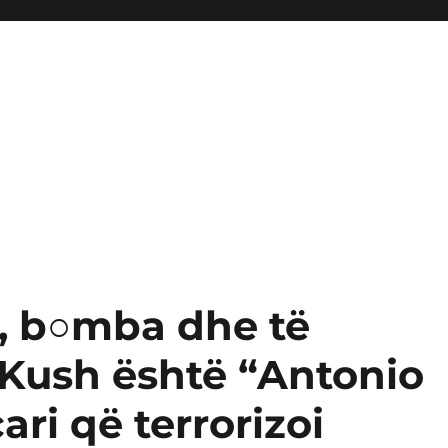
, b○mba dhe të
Kush është “Antonio
ari që terrorizoi