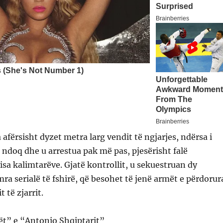
afërsisht dyzet metra larg vendit të ngjarjes, ndërsa i
u ndoq dhe u arrestua pak më pas, pjesërisht falë
sa kalimtarëve. Gjatë kontrollit, u sekuestruan dy
ra serialë të fshirë, që besohet të jenë armët e përdorur
 të zjarrit.
ët” e “Antonio Shqiptarit”