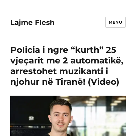
Lajme Flesh
MENU
PoIicia i ngre “kurth” 25
vjeçarit me 2 automatikë,
arrestohet muzikanti i
njohur në Tiranë! (Video)