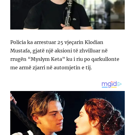
Policia ka arrestuar 25 vjeçarin Klodian
Mustafa, gjatë një aksioni të zhvilluar në
rrugën “Myslym Keta” ku i riu po qarkullonte
me armë zjarri në automjetin e tij.