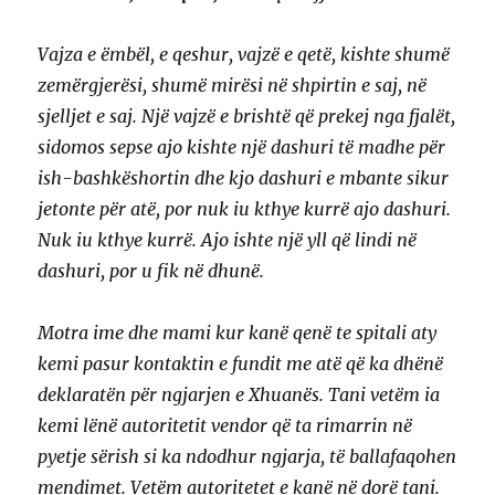
Vajza e ëmbël, e qeshur, vajzë e qetë, kishte shumë
zemërgjerësi, shumë mirësi në shpirtin e saj, në
sjelljet e saj. Një vajzë e brishtë që prekej nga fjalët,
sidomos sepse ajo kishte një dashuri të madhe për
ish-bashkëshortin dhe kjo dashuri e mbante sikur
jetonte për atë, por nuk iu kthye kurrë ajo dashuri.
Nuk iu kthye kurrë. Ajo ishte një yll që lindi në
dashuri, por u fik në dhunë.
Motra ime dhe mami kur kanë qenë te spitali aty
kemi pasur kontaktin e fundit me atë që ka dhënë
deklaratën për ngjarjen e Xhuanës. Tani vetëm ia
kemi lënë autoritetit vendor që ta rimarrin në
pyetje sërish si ka ndodhur ngjarja, të ballafaqohen
mendimet. Vetëm autoritetet e kanë në dorë tani.