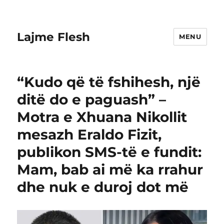
Lajme Flesh
MENU
“Kudo që të fshihesh, një
ditë do e paguash” –
Motra e Xhuana Nikollit
mesazh Eraldo Fizit,
pubIikon SMS-të e fundit:
Mam, bab ai më ka rrahur
dhe nuk e duroj dot më