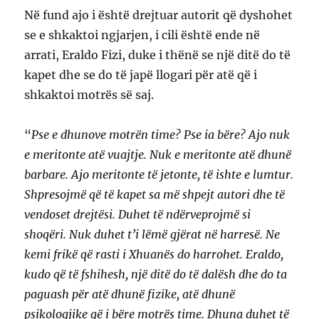
Në fund ajo i është drejtuar autorit që dyshohet
se e shkaktoi ngjarjen, i cili është ende në
arrati, Eraldo Fizi, duke i thënë se një ditë do të
kapet dhe se do të japë llogari për atë që i
shkaktoi motrës së saj.
“
Pse e dhunove motrën time? Pse ia bëre? Ajo nuk
e meritonte atë vuajtje. Nuk e meritonte atë dhunë
barbare. Ajo meritonte të jetonte, të ishte e lumtur.
Shpresojmë që të kapet sa më shpejt autori dhe të
vendoset drejtësi. Duhet të ndërveprojmë si
shoqëri. Nuk duhet t’i lëmë gjërat në harresë. Ne
kemi frikë që rasti i Xhuanës do harrohet. Eraldo,
kudo që të fshihesh, një ditë do të dalësh dhe do ta
paguash për atë dhunë fizike, atë dhunë
psikologjike që i bëre motrës time. Dhuna duhet të