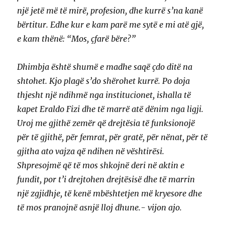
një jetë më të mirë, profesion, dhe kurrë s’na kanë
bërtitur. Edhe kur e kam parë me sytë e mi atë gjë,
e kam thënë: “Mos, çfarë bëre?”
Dhimbja është shumë e madhe saqë çdo ditë na
shtohet. Kjo plagë s’do shërohet kurrë. Po doja
thjesht një ndihmë nga institucionet, ishalla të
kapet Eraldo Fizi dhe të marrë atë dënim nga ligji.
Uroj me gjithë zemër që drejtësia të funksionojë
për të gjithë, për femrat, për gratë, për nënat, për të
gjitha ato vajza që ndihen në vështirësi.
Shpresojmë që të mos shkojnë deri në aktin e
fundit, por t’i drejtohen drejtësisë dhe të marrin
një zgjidhje, të kenë mbështetjen më kryesore dhe
të mos pranojnë asnjë lloj dhune.- vijon ajo.