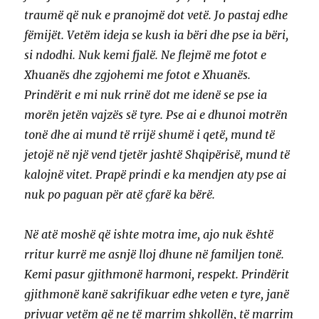
traumë që nuk e pranojmë dot vetë. Jo pastaj edhe
fëmijët. Vetëm ideja se kush ia bëri dhe pse ia bëri,
si ndodhi. Nuk kemi fjalë. Ne flejmë me fotot e
Xhuanës dhe zgjohemi me fotot e Xhuanës.
Prindërit e mi nuk rrinë dot me idenë se pse ia
morën jetën vajzës së tyre. Pse ai e dhunoi motrën
tonë dhe ai mund të rrijë shumë i qetë, mund të
jetojë në një vend tjetër jashtë Shqipërisë, mund të
kalojnë vitet. Prapë prindi e ka mendjen aty pse ai
nuk po paguan për atë çfarë ka bërë.
Në atë moshë që ishte motra ime, ajo nuk është
rritur kurrë me asnjë lloj dhune në familjen tonë.
Kemi pasur gjithmonë harmoni, respekt. Prindërit
gjithmonë kanë sakrifikuar edhe veten e tyre, janë
privuar vetëm që ne të marrim shkollën, të marrim