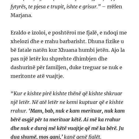
fytyrës, te pjesa e trupit, ishte e grisur.”
– rrëfen
Marjana.
Eraldo e izoloi, e poshtëroi me fjalë, e ndoqi me
xhelozi dhe e rrahu barbarisht. Dhuna fizike u
bë fatale natën kur Xhuana humbi jetën. Ajo la
pas një letër ku shprehte dhimbjen dhe
dashurinë për familjen, duke treguar se nuk e
meritonte atë vuajtje.
“
Kur e kishte pirë kishte thënë që kishte shkruar
një letër. Në atë letër ne kemi kuptuar që e kishte
rrahur.
‘Mam, bab, nuk e kam merituar, nuk kam
bërë asgjë për ta merituar këtë. Ai më ka rrahur
dhe nuk e duroj më këtë vuajtje që më ka bërë. Ju
dua shumë, mos qani,’
kanë qenë fjalët.