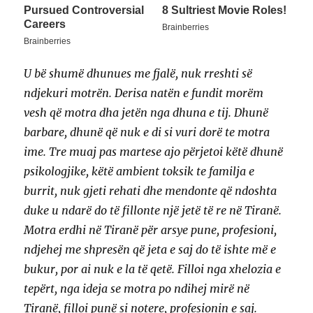
U bë shumë dhunues me fjalë, nuk rreshti së
ndjekuri motrën. Derisa natën e fundit morëm
vesh që motra dha jetën nga dhuna e tij. Dhunë
barbare, dhunë që nuk e di si vuri dorë te motra
ime. Tre muaj pas martese ajo përjetoi këtë dhunë
psikologjike, këtë ambient toksik te familja e
burrit, nuk gjeti rehati dhe mendonte që ndoshta
duke u ndarë do të fillonte një jetë të re në Tiranë.
Motra erdhi në Tiranë për arsye pune, profesioni,
ndjehej me shpresën që jeta e saj do të ishte më e
bukur, por ai nuk e la të qetë. Filloi nga xhelozia e
tepërt, nga ideja se motra po ndihej mirë në
Tiranë, filloi punë si notere, profesionin e saj.