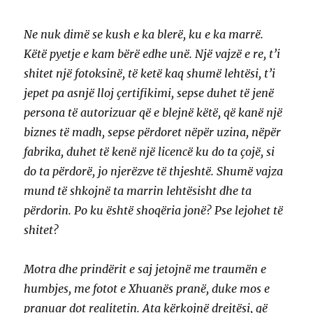
Ne nuk dimë se kush e ka blerë, ku e ka marrë.
Këtë pyetje e kam bërë edhe unë. Një vajzë e re, t’i
shitet një fotoksinë, të ketë kaq shumë lehtësi, t’i
jepet pa asnjë lloj çertifikimi, sepse duhet të jenë
persona të autorizuar që e blejnë këtë, që kanë një
biznes të madh, sepse përdoret nëpër uzina, nëpër
fabrika, duhet të kenë një licencë ku do ta çojë, si
do ta përdorë, jo njerëzve të thjeshtë. Shumë vajza
mund të shkojnë ta marrin lehtësisht dhe ta
përdorin. Po ku është shoqëria jonë? Pse lejohet të
shitet?
Motra dhe prindërit e saj jetojnë me traumën e
humbjes, me fotot e Xhuanës pranë, duke mos e
pranuar dot realitetin. Ata kërkojnë drejtësi, që