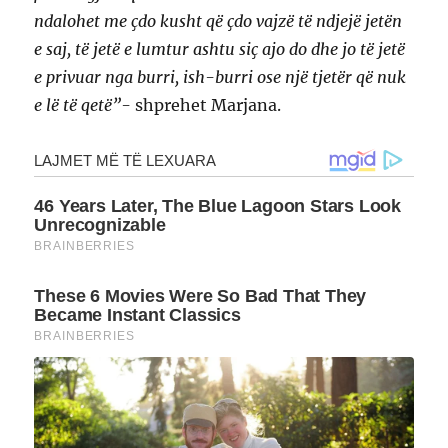
ndalohet me çdo kusht që çdo vajzë të ndjejë jetën
e saj, të jetë e lumtur ashtu siç ajo do dhe jo të jetë
e privuar nga burri, ish-burri ose një tjetër që nuk
e lë të qetë”-
shprehet Marjana.