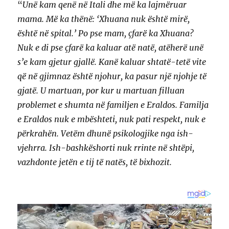
“
Unë kam qenë në Itali dhe më ka lajmëruar
mama. Më ka thënë: ‘Xhuana nuk është mirë,
është në spital.’ Po pse mam, çfarë ka Xhuana?
Nuk e di pse çfarë ka kaluar atë natë, atëherë unë
s’e kam gjetur gjallë. Kanë kaluar shtatë-tetë vite
që në gjimnaz është njohur, ka pasur një njohje të
gjatë. U martuan, por kur u martuan filluan
problemet e shumta në familjen e Eraldos. Familja
e Eraldos nuk e mbështeti, nuk pati respekt, nuk e
përkrahën. Vetëm dhunë psikologjike nga ish-
vjehrra. Ish-bashkëshorti nuk rrinte në shtëpi,
vazhdonte jetën e tij të natës, të bixhozit.