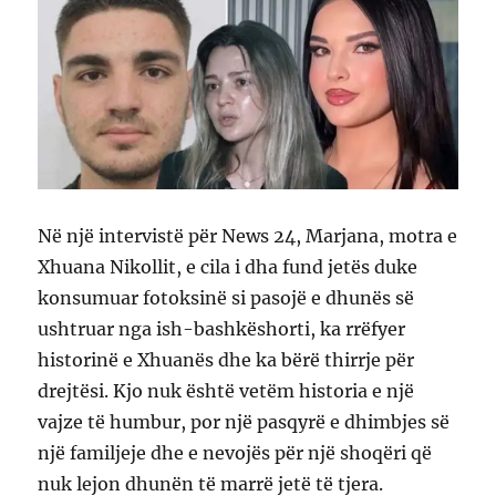
Në një intervistë për News 24, Marjana, motra e
Xhuana Nikollit, e cila i dha fund jetës duke
konsumuar fotoksinë si pasojë e dhunës së
ushtruar nga ish-bashkëshorti, ka rrëfyer
historinë e Xhuanës dhe ka bërë thirrje për
drejtësi. Kjo nuk është vetëm historia e një
vajze të humbur, por një pasqyrë e dhimbjes së
një familjeje dhe e nevojës për një shoqëri që
nuk lejon dhunën të marrë jetë të tjera.