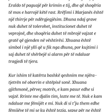
Eraldo të paguajë për krimin e tij, dhe që shoqëria
të mos e harrojë këtë rast. Rrëfimi i Marjanës është
një thirrje për ndërgjegjësim. Dhuna ndaj grave
nuk duhet të tolerohet, institucionet duhet të
veprojnë, dhe shoqëria duhet të mbrojë vajzat e
gratë që gjenden në vështirësi. Xhuana është
simbol i një ylli që u fik nga dhuna, por kujtimi i
saj duhet të shërbejë si alarm për të ndaluar
tragjedi të tjera.
Kur ishim të katërta bashkë qeshnim me njëra-
tjetrën në oborrin e shtëpisë sonë. Xhuana
gjithmonë, përveç motrës, e kam pasur edhe si
vajzë. Rrinte me djalin tim, lozte me të. Nuk e kam
ndaluar me fëmijët e mi. Nuk di si t’ju them edhe
fëmijëve të mi se ku është tezja, sepse për ne është