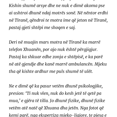
Kishin shumë arsye dhe ne nuk e dimë akoma pse
ai ushtroi dhunë ndaj motrës sonë. Në nëntor erdhi
në Tiranë, qëndroi te motra ime që jeton në Tiranë,
pastaj gjeti shtëpi me shoqen e saj.
Deri në muajin mars motra në Tiranë ka marrë
telefon Xhuanën, por ajo nuk është përgjigjur.
Pastaj ka shkuar edhe zonja e shtëpisë, e ka parë
në atë gjendje dhe kanë marrë ambulancën. Mjeku
tha që kishte ardhur me puls shumë të ulët.
Ne e dimë që ka pasur vetëm dhunë psikologjike,
presion: ‘Ti nuk vlen, nuk do kesh jetë të qetë pa
mua,’ e gjëra të tilla. Jo dhunë fizike, dhunë fizike
vetëm atë natë që Xhuana dha jetën. Nga fotot që
kemi parë, nga ekspertiza mjeko-ligjore, te pjesa e