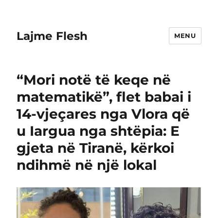
Lajme Flesh
MENU
“Mori notë të keqe në
matematikë”, flet babai i
14-vjeçares nga Vlora që
u Iargua nga shtëpia: E
gjeta në Tiranë, kërkoi
ndihmë në një lokal