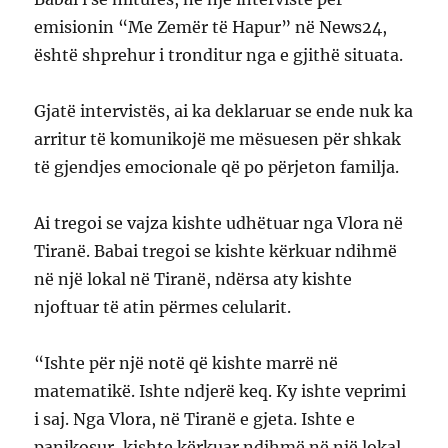
emisionin “Me Zemër të Hapur” në News24,
është shprehur i tronditur nga e gjithë situata.
Gjatë intervistës, ai ka deklaruar se ende nuk ka
arritur të komunikojë me mësuesen për shkak
të gjendjes emocionale që po përjeton familja.
Ai tregoi se vajza kishte udhëtuar nga Vlora në
Tiranë. Babai tregoi se kishte kërkuar ndihmë
në një lokal në Tiranë, ndërsa aty kishte
njoftuar të atin përmes celularit.
“Ishte për një notë që kishte marrë në
matematikë. Ishte ndjerë keq. Ky ishte veprimi
i saj. Nga Vlora, në Tiranë e gjeta. Ishte e
panikosur, kishte kërkuar ndihmë në një lokal.