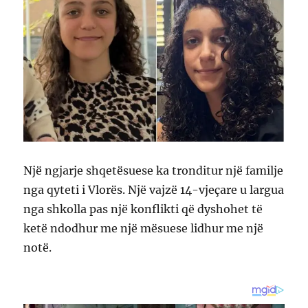
Një ngjarje shqetësuese ka tronditur një familje
nga qyteti i Vlorës. Një vajzë 14-vjeçare u largua
nga shkolla pas një konflikti që dyshohet të
ketë ndodhur me një mësuese lidhur me një
notë.