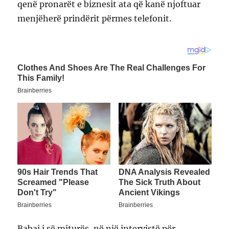
qenë pronarët e biznesit ata që kanë njoftuar
menjëherë prindërit përmes telefonit.
Babai i së miturës, në një intervistë për