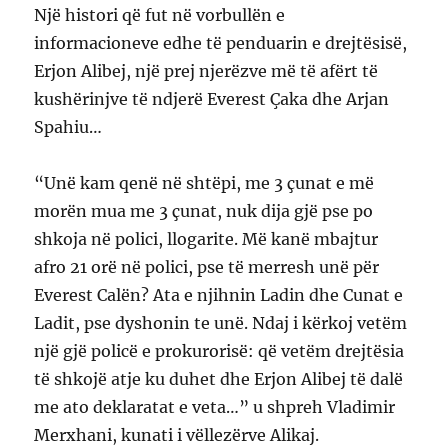
Një histori që fut në vorbullën e
informacioneve edhe të penduarin e drejtësisë,
Erjon Alibej, një prej njerëzve më të afërt të
kushërinjve të ndjerë Everest Çaka dhe Arjan
Spahiu…
“Unë kam qenë në shtëpi, me 3 çunat e më
morën mua me 3 çunat, nuk dija gjë pse po
shkoja në polici, llogarite. Më kanë mbajtur
afro 21 orë në polici, pse të merresh unë për
Everest Calën? Ata e njihnin Ladin dhe Cunat e
Ladit, pse dyshonin te unë. Ndaj i kërkoj vetëm
një gjë policë e prokurorisë: që vetëm drejtësia
të shkojë atje ku duhet dhe Erjon Alibej të dalë
me ato deklaratat e veta…” u shpreh Vladimir
Merxhani, kunati i vëllezërve Alikaj.