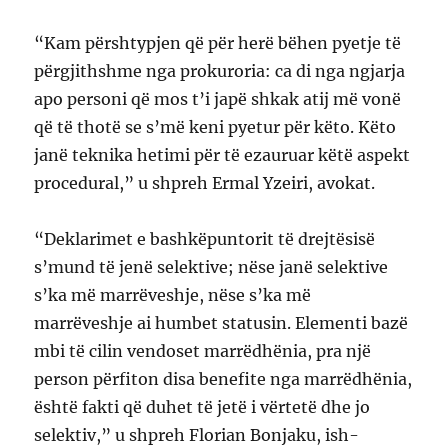
“Kam përshtypjen që për herë bëhen pyetje të
përgjithshme nga prokuroria: ca di nga ngjarja
apo personi që mos t’i japë shkak atij më vonë
që të thotë se s’më keni pyetur për këto. Këto
janë teknika hetimi për të ezauruar këtë aspekt
procedural,” u shpreh Ermal Yzeiri, avokat.
“Deklarimet e bashkëpuntorit të drejtësisë
s’mund të jenë selektive; nëse janë selektive
s’ka më marrëveshje, nëse s’ka më
marrëveshje ai humbet statusin. Elementi bazë
mbi të cilin vendoset marrëdhënia, pra një
person përfiton disa benefite nga marrëdhënia,
është fakti që duhet të jetë i vërtetë dhe jo
selektiv,” u shpreh Florian Bonjaku, ish-