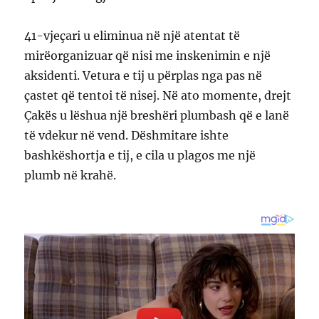
41-vjeçari u eliminua në një atentat të
mirëorganizuar që nisi me inskenimin e një
aksidenti. Vetura e tij u përplas nga pas në
çastet që tentoi të nisej. Në ato momente, drejt
Çakës u lëshua një breshëri plumbash që e lanë
të vdekur në vend. Dëshmitare ishte
bashkëshortja e tij, e cila u plagos me një
plumb në krahë.