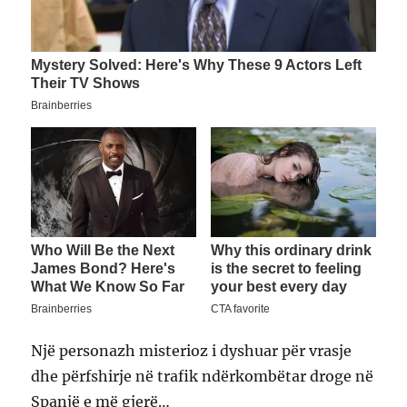
Një personazh misterioz i dyshuar për vrasje
dhe përfshirje në trafik ndërkombëtar droge në
Spanjë e më gjerë…