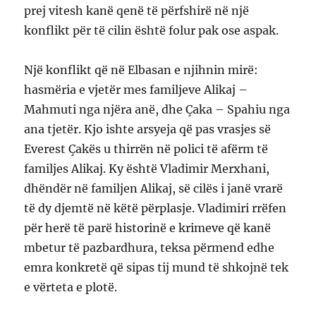
prej vitesh kanë qenë të përfshirë në një
konflikt për të cilin është folur pak ose aspak.
Një konflikt që në Elbasan e njihnin mirë:
hasmëria e vjetër mes familjeve Alikaj –
Mahmuti nga njëra anë, dhe Çaka – Spahiu nga
ana tjetër. Kjo ishte arsyeja që pas vrasjes së
Everest Çakës u thirrën në polici të afërm të
familjes Alikaj. Ky është Vladimir Merxhani,
dhëndër në familjen Alikaj, së cilës i janë vrarë
të dy djemtë në këtë përplasje. Vladimiri rrëfen
për herë të parë historinë e krimeve që kanë
mbetur të pazbardhura, teksa përmend edhe
emra konkretë që sipas tij mund të shkojnë tek
e vërteta e plotë.