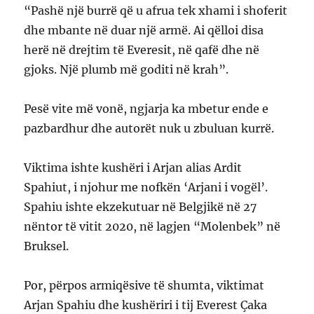
“Pashë një burrë që u afrua tek xhami i shoferit
dhe mbante në duar një armë. Ai qëlloi disa
herë në drejtim të Everesit, në qafë dhe në
gjoks. Një plumb më goditi në krah”.
Pesë vite më vonë, ngjarja ka mbetur ende e
pazbardhur dhe autorët nuk u zbuluan kurrë.
Viktima ishte kushëri i Arjan alias Ardit
Spahiut, i njohur me nofkën ‘Arjani i vogël’.
Spahiu ishte ekzekutuar në Belgjikë në 27
nëntor të vitit 2020, në lagjen “Molenbek” në
Bruksel.
Por, përpos armiqësive të shumta, viktimat
Arjan Spahiu dhe kushëriri i tij Everest Çaka