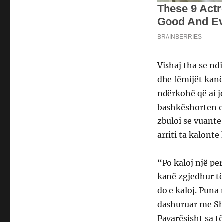
Vishaj tha se ndi
dhe fëmijët kanë
ndërkohë që ai j
bashkëshorten er
zbuloi se vuante
arriti ta kalonte 
“Po kaloj një pe
kanë zgjedhur të
do e kaloj. Puna
dashuruar me Shq
Pavarësisht sa t