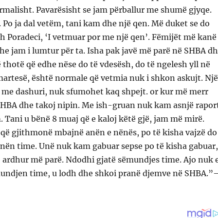
rmalisht. Pavarësisht se jam përballur me shumë gjyqe.
. Po ja dal vetëm, tani kam dhe një qen. Më duket se do
h Poradeci, ‘I vetmuar por me një qen’. Fëmijët më kanë
he jam i lumtur për ta. Isha pak javë më parë në SHBA d
ë thotë që edhe nëse do të vdesësh, do të ngelesh yll në
 martesë, është normale që vetmia nuk i shkon askujt. Një
r me dashuri, nuk sfumohet kaq shpejt. or kur më merr
SHBA dhe takoj nipin. Me ish-gruan nuk kam asnjë raport
Tani u bënë 8 muaj që e kaloj këtë gjë, jam më mirë.
 që gjithmonë mbajnë anën e nënës, po të kisha vajzë do
anën time. Unë nuk kam gabuar sepse po të kisha gabuar,
e ardhur më parë. Ndodhi gjatë sëmundjes time. Ajo nuk 
undjen time, u lodh dhe shkoi pranë djemve në SHBA.”