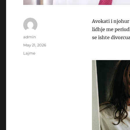
Avokati i njohur
lidhje me periud
Author
admin
se ishte divorcu
Posted
May 21, 2026
on
Categories
Lajme