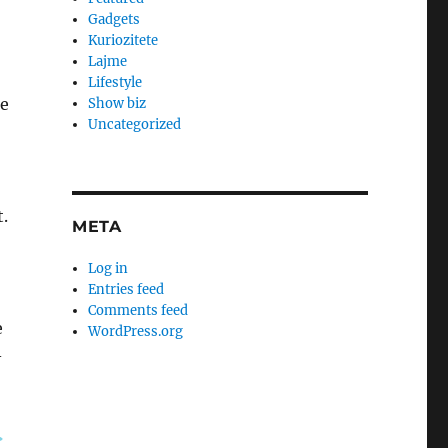
Gadgets
Kuriozitete
Lajme
Lifestyle
he
Show biz
Uncategorized
.
META
Log in
Entries feed
Comments feed
e
WordPress.org
–