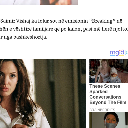
 Saimir Vishaj ka folur sot në emisionin “Breaking” në
hën e vështirë familjare që po kalon, pasi më herë njofto
ar nga bashkëshortja.