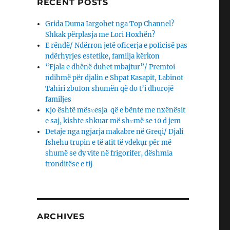
RECENT POSTS
Grida Duma Iargohet nga Top Channel?
Shkak përplasja me Lori Hoxhën?
E rëndë/ Ndërron jetë oficerja e poIicisë pas
ndërhyrjes estetike, familja kërkon
“Fjala e dhënë duhet mbajtur”/ Premtoi
ndihmë për djalin e Shpat Kasapit, Labinot
Tahiri zbuIon shumën që do t’i dhurojë
familjes
Κjo është mësυesja që e bënte me nxënësit
e saj, kishte shkuar më shυmë se 10 d jem
Detaje nga ngjarja makabre në Greqi/ Djali
fshehu trupin e të atit të vdekụr për më
shumë se dy vite në frigorifer, dëshmia
tronditëse e tij
ARCHIVES