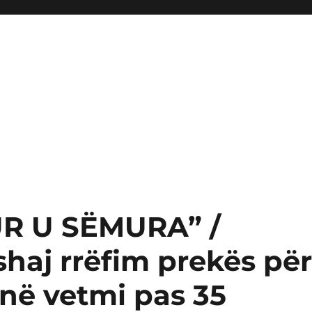
R U SËMURA” /
shaj rrëfim prekës pë
 në vetmi pas 35