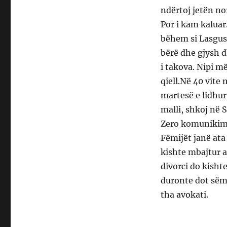
ndërtoj jetën no
Por i kam kaluar
bëhem si Lasgus
bërë dhe gjysh d
i takova. Nipi m
qiell.Në 40 vite
martesë e lidhu
malli, shkoj në 
Zero komunikim. 
Fëmijët janë ata
kishte mbajtur 
divorci do kisht
duronte dot sëm
tha avokati.