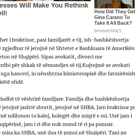
het i braktisur, pasi familjarët e tij, ish-bashkëshortja
 zgjedhur të jetojnë në Shtetet e Bashkuara të Amerikës
eton në Shqipëri. Sipas avokatit, divorci me
dhi për shkak të sëmundjes së tij.Kujtojmë se avokati
 nga kanceri, iu nënshtrua kimioterapisë dhe fatmirësish
këtë sfidë.
riudhë të vështirë familjare. Familja dhe bashkëshortja
 jetojnë jashtë shtetit, jetojnë në SHBA. Jam braktisur p
 më ndihmon ta kaloj, kolegët dhe miqtë e mi. Unë jam i
ipërinë, jam i ri dhe nuk mund të ri pa punuar.
ë mira ka SHBA, unë dua të punoj në Shqipëri. Tani po