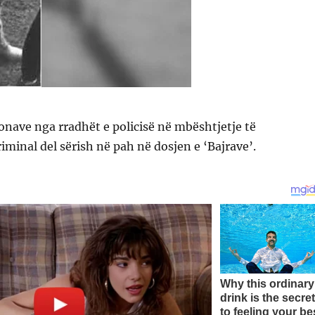
sonave nga rradhët e policisë në mbështjetje të
minal del sërish në pah në dosjen e ‘Bajrave’.