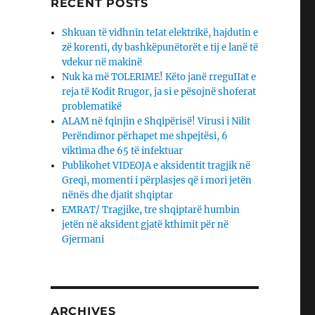
RECENT POSTS
Shkuan të vidhnin teIat elektrikë, hajdutin e
zë korenti, dy bashkëpunëtorët e tij e lanë të
vdekur në makinë
Nuk ka më TOLERIME! Këto janë rreguIIat e
reja të Kodit Rrugor, ja si e pësojnë shoferat
problematikë
ALAM në fqinjin e Shqipërisë! Virusi i Nilit
Perëndimor përhapet me shpejtësi, 6
viktìma dhe 65 të infektuar
Publikohet VIDEOJA e aksidentit tragjik në
Greqi, momenti i përplasjes që i mori jetën
nënës dhe djaΙit shqiptar
EMRAT/ Tragjike, tre shqiptarë humbin
jetën në aksident gjatë kthimit për në
Gjermani
ARCHIVES