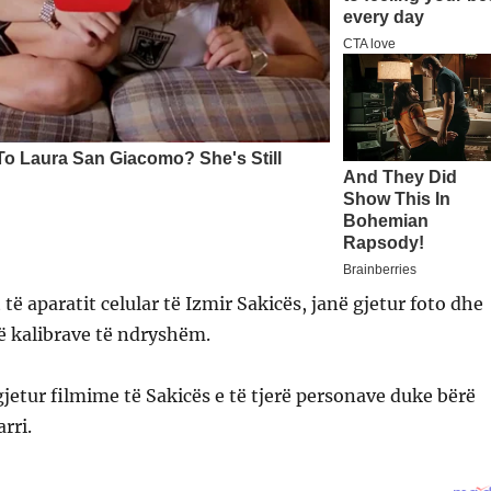
të aparatit celular të Izmir Sakicës, janë gjetur foto dhe
ë kalibrave të ndryshëm.
gjetur filmime të Sakicës e të tjerë personave duke bërë
rri.