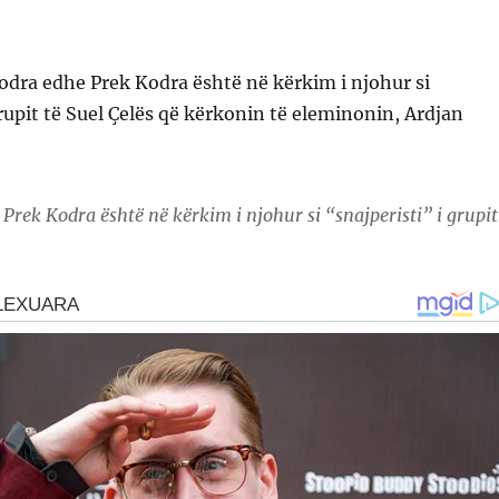
odra edhe Prek Kodra është në kërkim i njohur si
grupit të Suel Çelës që kërkonin të eleminonin, Ardjan
Prek Kodra është në kërkim i njohur si “snajperisti” i grupit