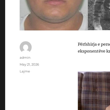
Përfshirja e per
eksponentëve kri
Author
admin
Posted
May 21, 2026
on
Categories
Lajme