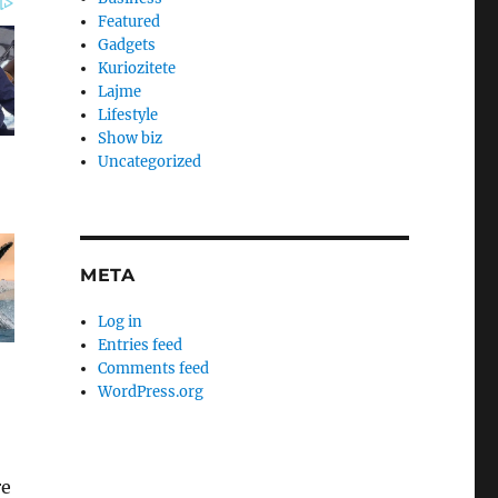
Featured
Gadgets
Kuriozitete
Lajme
Lifestyle
Show biz
Uncategorized
META
Log in
Entries feed
Comments feed
WordPress.org
re