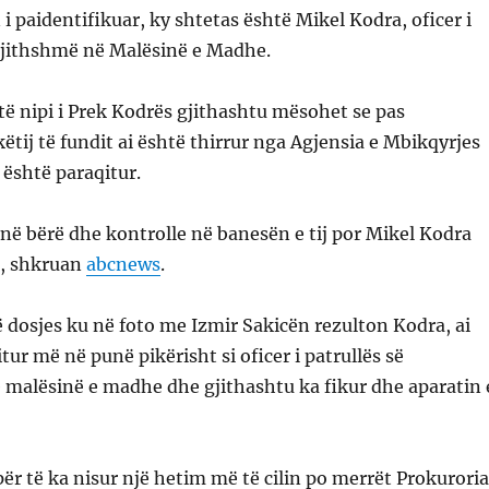
i paidentifikuar, ky shtetas është Mikel Kodra, oficer i
rgjithshmë në Malësinë e Madhe.
ë nipi i Prek Kodrës gjithashtu mësohet se pas
këtij të fundit ai është thirrur nga Agjensia e Mbikqyrjes
 është paraqitur.
anë bërë dhe kontrolle në banesën e tij por Mikel Kodra
r, shkruan
abcnews
.
ë dosjes ku në foto me Izmir Sakicën rezulton Kodra, ai
ur më në punë pikërisht si oficer i patrullës së
 malësinë e madhe dhe gjithashtu ka fikur dhe aparatin 
ër të ka nisur një hetim më të cilin po merrët Prokuroria