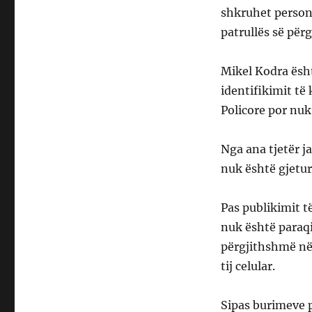
shkruhet person 
patrullës së pë
Mikel Kodra ësht
identifikimit të 
Policore por nuk
Nga ana tjetër j
nuk është gjetu
Pas publikimit t
nuk është paraqit
përgjithshmë në
tij celular.
Sipas burimeve p