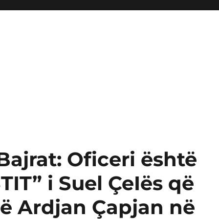
Bajrat: Oficeri është
TIT” i Suel ÇeIës që
jë Ardjan Çapjan në