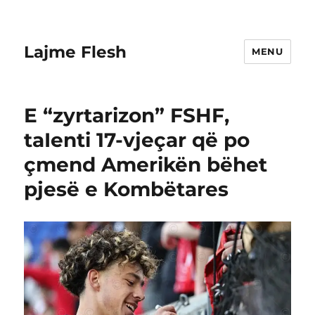
Lajme Flesh
MENU
E “zyrtarizon” FSHF,
taIenti 17-vjeçar që po
çmend Amerikën bëhet
pjesë e Kombëtares