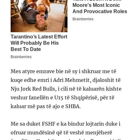
Mes atyre emrave bie në sy i shkruar me të
kuqe edhe emri i Adri Mehmetit, djaloshit të
Nju Jork Red Bulls, i cili në të kaluarën kishte
veshur fanellën e U15 të Shqipërisë, për të
kaluar më pas të ajo e SHBA.
Me sa duket FSHF e ka bindur lojtarin duke i
ofruar mundësinë që të veshë menjëherë