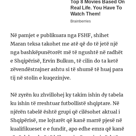
Në pamjet e publikuara nga FSHF, shihet
Maran teksa takohet me atë që do të jetë një
nga bashkëpunëtorët më të ngushtë në radhët
e Shqipërisë, Ervin Bulkun, të cilin do ta ketë
zëvendëstrajner ashtu si të shumë të huaj para
tij në stolin e kuqezinjve.
Në zyrën ku zhvillohej ky takim ishin dy tabela
ku ishin të rreshtuar futbollistë shqiptare. Në
njërën tabelë është grupi që cilësohet aktual i
Shqipërisë, me lojtarët që kanë marrë pjesë në
kualifikueset e e fundit, apo edhe emra që kanë