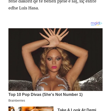
rënë dakord që të bëhen pjesë e saj, siç është
edhe Luis Hasa.