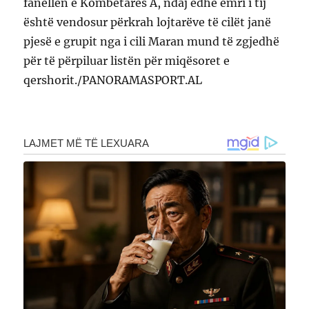
fanellën e Kombëtares A, ndaj edhe emri i tij
është vendosur përkrah lojtarëve të cilët janë
pjesë e grupit nga i cili Maran mund të zgjedhë
për të përpiluar listën për miqësoret e
qershorit./PANORAMASPORT.AL