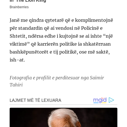
Janë me qindra qytetarë që e komplimentojnë
për standardin që ai vendosi në Policinë e
Shtetit, ndërsa edhe i kujtojnë se ai ishte “një
viktimë” që karrierën politike ia shkatërruan
bashkëpunëtorët e tij politikë, ose më saktë,
ish-at.
Fotografia e profilit e perditesuar nga Saimir
Tahiri