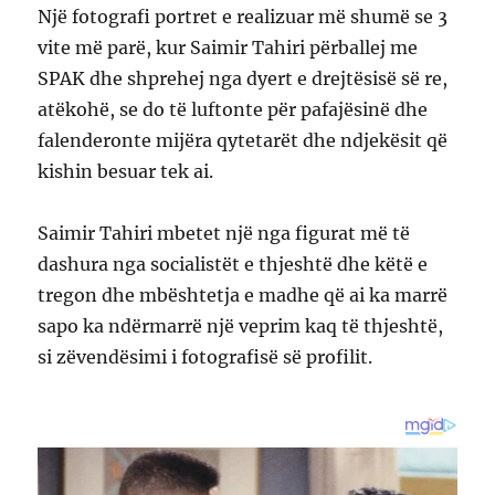
Një fotografi portret e realizuar më shumë se 3
vite më parë, kur Saimir Tahiri përballej me
SPAK dhe shprehej nga dyert e drejtësisë së re,
atëkohë, se do të luftonte për pafajësinë dhe
falenderonte mijëra qytetarët dhe ndjekësit që
kishin besuar tek ai.
Saimir Tahiri mbetet një nga figurat më të
dashura nga socialistët e thjeshtë dhe këtë e
tregon dhe mbështetja e madhe që ai ka marrë
sapo ka ndërmarrë një veprim kaq të thjeshtë,
si zëvendësimi i fotografisë së profilit.