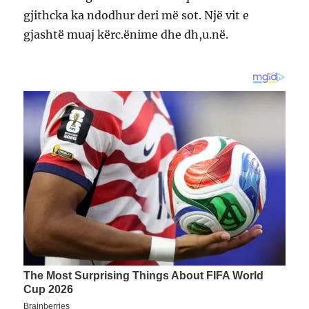
gjithcka ka ndodhur deri më sot. Një vit e
gjashtë muaj kërc.ënime dhe dh,u.në.