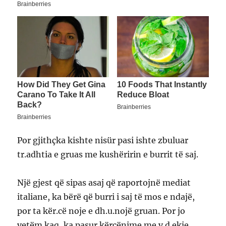
Por gjithçka kishte nisür pasi ishte zbuluar
tr.adhtia e gruas me kushëririn e burrit të saj.
Një gjest që sipas asaj që raportojnë mediat
italiane, ka bërë që burri i saj të mos e ndajë,
por ta kër.cë noje e dh.u.nojë gruan. Por jo
vetëm kaq, ka pasur kërcënime me v d.ekje