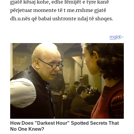
gjatë kësaj kohe, edhe fëmijët e tyre kanë
përjetuar momente të t me.rrshme gjatë
dh.u.nës që babai ushtronte ndaj të shoqes.