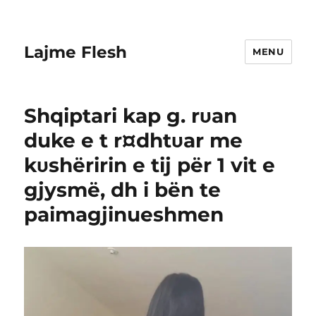
Lajme Flesh
MENU
Shqiptari kap g. rυan
duke e t r¤dhtυar me
kυshëririn e tij për 1 vit e
gjysmë, dh i bën te
paimagjinueshmen