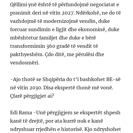
Qëllimi ynë është të përfundojmë negociatat e
pranimit deri në vitin 2027. Ndërkohë, ne do të
vazhdojmë të modernizojmë vendin, duke
forcuar sundimin e ligjit dhe ekonominë, duke
mbështetur familjet dhe duke e bërë
transformimin 360 gradë të vendit të
pakthyeshëm. Çdo ditë, me përulësi dhe
vendosmëri.
-Ajo thotë se Shqipëria do t’i bashkohet BE-së
në vitin 2030. Disa ekspertë thonë më vonë.
Çfarë përgjigjet ai?
Edi Rama -Unë përgjigjem se ekspertët shpesh
kanë të drejtë, por ata kurrë nuk e kanë
ndryshuar rrjedhën e historisë. Kjo ndryshohet