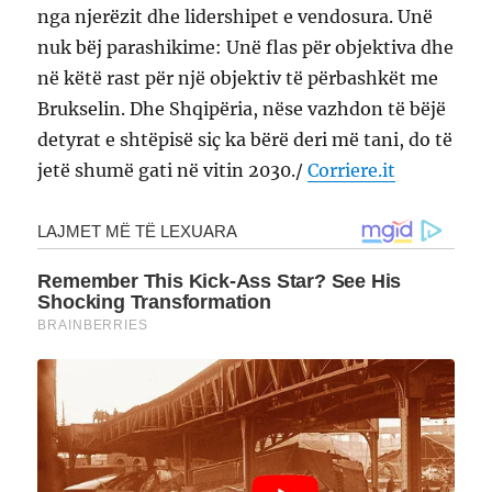
nga njerëzit dhe lidershipet e vendosura. Unë
nuk bëj parashikime: Unë flas për objektiva dhe
në këtë rast për një objektiv të përbashkët me
Brukselin. Dhe Shqipëria, nëse vazhdon të bëjë
detyrat e shtëpisë siç ka bërë deri më tani, do të
jetë shumë gati në vitin 2030./
Corriere.it