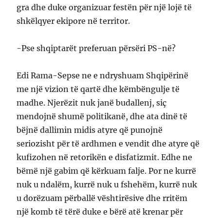
gra dhe duke organizuar festën për një lojë të
shkëlqyer ekipore në territor.
-Pse shqiptarët preferuan përsëri PS-në?
Edi Rama-Sepse ne e ndryshuam Shqipërinë
me një vizion të qartë dhe këmbëngulje të
madhe. Njerëzit nuk janë budallenj, siç
mendojnë shumë politikanë, dhe ata dinë të
bëjnë dallimin midis atyre që punojnë
seriozisht për të ardhmen e vendit dhe atyre që
kufizohen në retorikën e disfatizmit. Edhe ne
bëmë një gabim që kërkuam falje. Por ne kurrë
nuk u ndalëm, kurrë nuk u fshehëm, kurrë nuk
u dorëzuam përballë vështirësive dhe rritëm
një komb të tërë duke e bërë atë krenar për