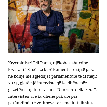
Kryeministri Edi Rama, njëkohësisht edhe
kryetar i PS-së, ka bërë komentet e tij të para
në lidhje me zgjedhjet parlamentare të 11 majit
2025, gjatë një interviste që ka dhënë për
gazetën e njohur italiane “Corriere della Sera”.
Intervistën ai e ka dhënë pak orë pas
përfundimit të votimeve të 11 majit, fillimit të