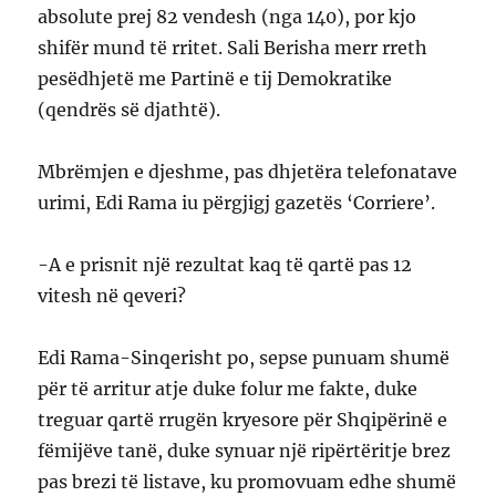
absolute prej 82 vendesh (nga 140), por kjo
shifër mund të rritet. Sali Berisha merr rreth
pesëdhjetë me Partinë e tij Demokratike
(qendrës së djathtë).
Mbrëmjen e djeshme, pas dhjetëra telefonatave
urimi, Edi Rama iu përgjigj gazetës ‘Corriere’.
-A e prisnit një rezultat kaq të qartë pas 12
vitesh në qeveri?
Edi Rama-Sinqerisht po, sepse punuam shumë
për të arritur atje duke folur me fakte, duke
treguar qartë rrugën kryesore për Shqipërinë e
fëmijëve tanë, duke synuar një ripërtëritje brez
pas brezi të listave, ku promovuam edhe shumë