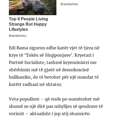
Edi Rama siguron edhe katër vjet të tjera në
krye të ‘Tokës së Shqiponjave’. Kryetari i
Partisë Socialiste, tashmë kryeministri me
shërbimin më të gjatë në demokracinë
ballkanike, do të betohet për një mandat të
katërt radhazi në shtator.
Vota popullore – që ende po numërohet më
shumë se një ditë pas mbylljes së qendrave të
votimit – aktualisht i jep atij shumicën