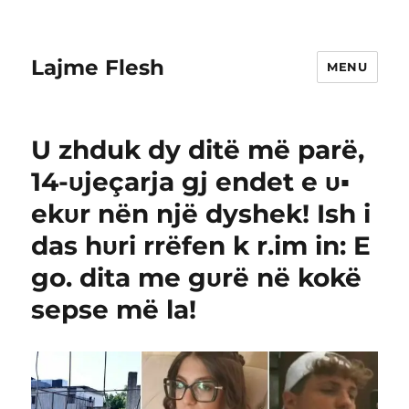
Lajme Flesh
MENU
U zhduk dy ditë më parë,
14-υjeçarja gj endet e υ▪︎
ekυr nën një dyshek! Ish i
das hυri rrëfen k r.im in: E
go. dita me gυrë në kokë
sepse më la!