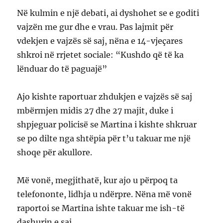
Në kulmin e një debati, ai dyshohet se e goditi
vajzën me gur dhe e vrau. Pas lajmit për
vdekjen e vajzës së saj, nëna e 14-vjeçares
shkroi në rrjetet sociale: “Kushdo që të ka
lënduar do të paguajë”
Ajo kishte raportuar zhdukjen e vajzës së saj
mbërmjen midis 27 dhe 27 majit, duke i
shpjeguar policisë se Martina i kishte shkruar
se po dilte nga shtëpia për t’u takuar me një
shoqe për akullore.
Më vonë, megjithatë, kur ajo u përpoq ta
telefononte, lidhja u ndërpre. Nëna më vonë
raportoi se Martina ishte takuar me ish-të
dashurin e saj.