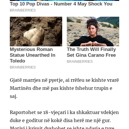
Gjatë marrjes në pyetje, ai rrëfeu se kishte vrarë
Martinën dhe më pas kishte fshehur trupin e
saj.
Raportohet se 18-vjeçari i ka shkaktuar vdekjen
duke e goditur në kokë disa herë me një gur.
Motivi i krimit dyshohet se ishte ndarja e tyre.