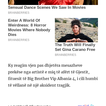
Ky reagim vjen pas dhjetëra mesazheve
prekëse nga artistë e miq të afërt të Gjestit,
fituesit të Big Brother Vip Albania 4, i cili humbi
të vëllanë në një aksident tragjik.