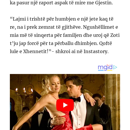
ka pasur një raport aspak të mire me Gjestin.
“Lajmi i trishtë për humbjen e një jete kaq të
re, na i prek zemrat të gjithëve. Ngushëllimet e
mia më të sinqerta për familjen dhe uroj që Zoti
t’ju jap forcë për ta përballu dhimbjen. Qoftë
lule e Xhennetit!”- shkroi ai në Instastory.