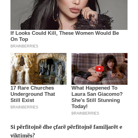
Si përfitojnë dhe çfarë përfitojnë familjarët e
viktimës?