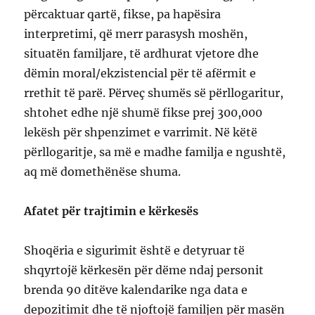
përcaktuar qartë, fikse, pa hapësira
interpretimi, që merr parasysh moshën,
situatën familjare, të ardhurat vjetore dhe
dëmin moral/ekzistencial për të afërmit e
rrethit të parë. Përveç shumës së përllogaritur,
shtohet edhe një shumë fikse prej 300,000
lekësh për shpenzimet e varrimit. Në këtë
përllogaritje, sa më e madhe familja e ngushtë,
aq më domethënëse shuma.
Afatet për trajtimin e kërkesës
Shoqëria e sigurimit është e detyruar të
shqyrtojë kërkesën për dëme ndaj personit
brenda 90 ditëve kalendarike nga data e
depozitimit dhe të njoftojë familjen për masën