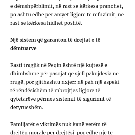
e dëmshpërblimit, në rast se kërkesa pranohet,
po ashtu edhe për arsyet ligjore të refuzimit, në
rast se kërkesa hidhet poshtë.
Një sistem që garanton të drejtat e të
dëmtuarve
Rasti tragjik në Peqin është një kujtesë e
dhimbshme për pasojat që sjell pakujdesia në
rrugë, por gjithashtu nxjerr në pah një aspekt
të rëndësishëm të mbrojtjes ligjore të
qytetarëve përmes sistemit të sigurimit të
detyrueshëm.
Familjarët e viktimës nuk kanë vetëm të
drejtën morale për drejtësi, por edhe një të