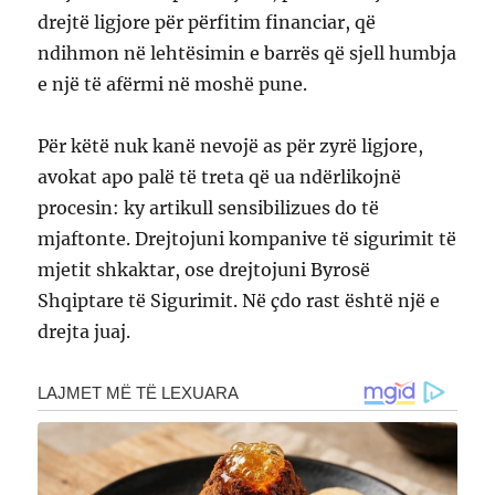
drejtë ligjore për përfitim financiar, që
ndihmon në lehtësimin e barrës që sjell humbja
e një të afërmi në moshë pune.
Për këtë nuk kanë nevojë as për zyrë ligjore,
avokat apo palë të treta që ua ndërlikojnë
procesin: ky artikull sensibilizues do të
mjaftonte. Drejtojuni kompanive të sigurimit të
mjetit shkaktar, ose drejtojuni Byrosë
Shqiptare të Sigurimit. Në çdo rast është një e
drejta juaj.