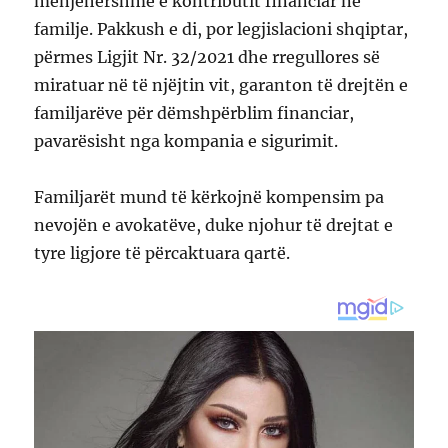
menjëhershme e kontributit financiar në
familje. Pakkush e di, por legjislacioni shqiptar,
përmes Ligjit Nr. 32/2021 dhe rregullores së
miratuar në të njëjtin vit, garanton të drejtën e
familjarëve për dëmshpërblim financiar,
pavarësisht nga kompania e sigurimit.
Familjarët mund të kërkojnë kompensim pa
nevojën e avokatëve, duke njohur të drejtat e
tyre ligjore të përcaktuara qartë.