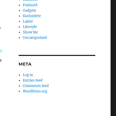
Featured
Gadgets
Kuriozitete
Lajme
Lifestyle
e
Show biz
Uncategorized
META
Log in
Entries feed
Comments feed
WordPress.org