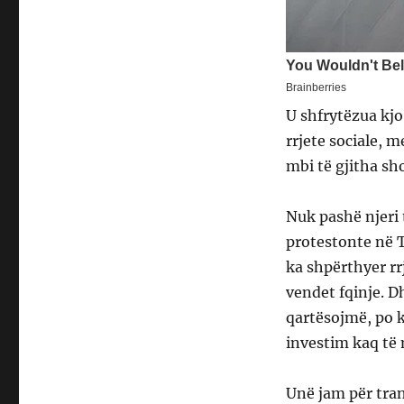
U shfrytëzua kjo
rrjete sociale, 
mbi të gjitha sho
Nuk pashë njeri 
protestonte në T
ka shpërthyer rr
vendet fqinje. D
qartësojmë, po k
investim kaq të 
Unë jam për tran