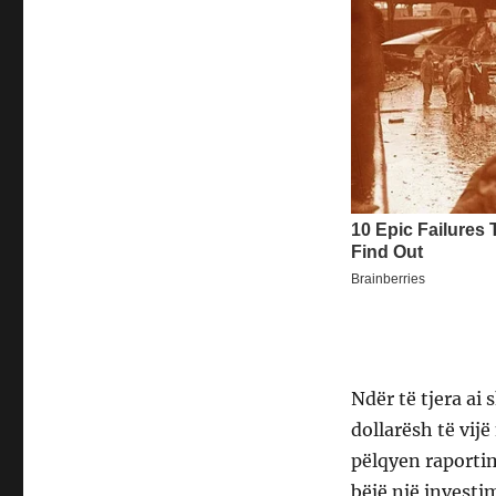
Ndër të tjera ai
dollarësh të vijë
pëlqyen raporti
bëjë një investi