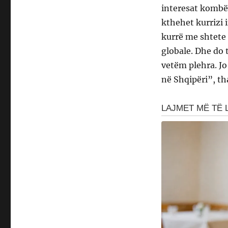
interesat kombët
kthehet kurrizi
kurrë me shtete
globale. Dhe do 
vetëm plehra. Jo
në Shqipëri”, tha