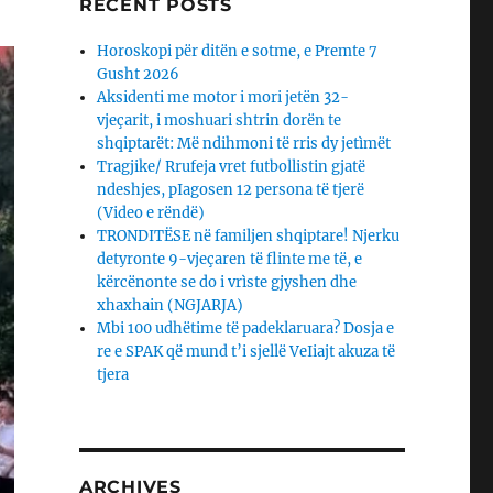
RECENT POSTS
Horoskopi për ditën e sotme, e Premte 7
Gusht 2026
Aksidenti me motor i mori jetën 32-
vjeçarit, i moshuari shtrin dorën te
shqiptarët: Më ndihmoni të rris dy jetìmët
Tragjike/ Rrufeja vret futbollistin gjatë
ndeshjes, pIagosen 12 persona të tjerë
(Video e rëndë)
TRONDITËSE në familjen shqiptare! Njerku
detyronte 9-vjeçaren të flinte me të, e
kërcënonte se do i vrìste gjyshen dhe
xhaxhain (NGJARJA)
Mbi 100 udhëtime të padeklaruara? Dosja e
re e SPAK që mund t’i sjellë VeIiajt akuza të
tjera
ARCHIVES