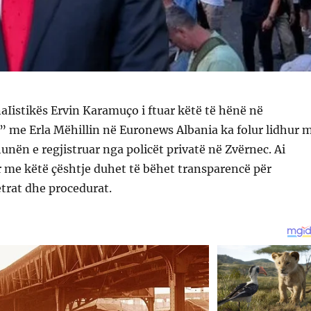
naIistikës Ervin Karamuço i ftuar këtë të hënë në
 me Erla Mëhillin në Euronews Albania ka folur lidhur 
unën e regjistruar nga policët privatë në Zvërnec. Ai
r me këtë çështje duhet të bëhet transparencë për
etrat dhe procedurat.