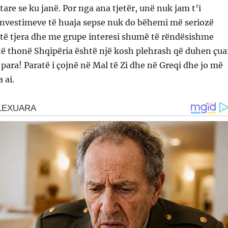
are se ku janë. Por nga ana tjetër, unë nuk jam t’i
 investimeve të huaja sepse nuk do bëhemi më seriozë
 të tjera dhe me grupe interesi shumë të rëndësishme
të thonë Shqipëria është një kosh plehrash që duhen çua
 para! Paratë i çojnë në Mal të Zi dhe në Greqi dhe jo më
 ai.