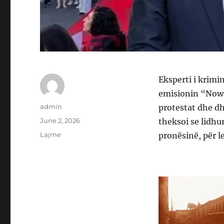
Eksperti i krimi
emisionin “Now”
Author
admin
protestat dhe dh
Posted
June 2, 2026
theksoi se lidhu
on
Categories
Lajme
pronësinë, për l