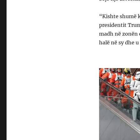
“Kishte shumë ko
presidentit Trump
madh në zonën e 
halë në sy dhe u