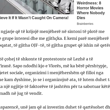
 ngjarje që të krijojë menjëherë në sintoni të plotë me
me grupe interesi dhe me gjithçka. E kemi parë menjëherë
qatat, të gjitha OJF-të, të gjitha grupet që ishin në qetës
të çohej të shkonte të protestonte në Lezhë a të
iranë. Sapo ndodhi kjo e Vlorës, më ka bërë përshtypje,
jetet sociale, organizimi i menjëhershëm që filloi nga
he kam dyshime, jo se i organizojnë ata, të lutem duhet t
a një ngjitje të faktorëve të jashtëm për ta sabotuar këtë
madh në jug të vendit.
sparencë, unë jam që ai investim duhet të qartësohet d