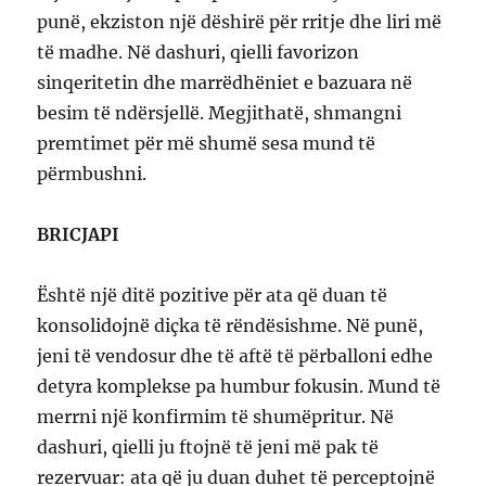
punë, ekziston një dëshirë për rritje dhe liri më
të madhe. Në dashuri, qielli favorizon
sinqeritetin dhe marrëdhëniet e bazuara në
besim të ndërsjellë. Megjithatë, shmangni
premtimet për më shumë sesa mund të
përmbushni.
BRICJAPI
Është një ditë pozitive për ata që duan të
konsolidojnë diçka të rëndësishme. Në punë,
jeni të vendosur dhe të aftë të përballoni edhe
detyra komplekse pa humbur fokusin. Mund të
merrni një konfirmim të shumëpritur. Në
dashuri, qielli ju ftojnë të jeni më pak të
rezervuar: ata që ju duan duhet të perceptojnë