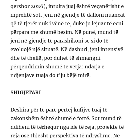
qershor 2026), intuita juaj është veçanërisht e
mprehtë sot. Jeni në gjendje të dalloni nuancat
që të tjerët nuk i vënë re, duke ju lejuar të ecni
përpara me shumë besim. Në punë, mund të
jeni në gjendje të parashikoni se si do të
evoluojë një situatë. Në dashuri, jeni intensivë
dhe të thellë, por duhet të shmangni
përqendrimin shumë te vetja: ndarja e
ndjenjave tuaja do t’ju bëjë mirë.
SHIGJETARI
Dëshira për të parë përtej kufijve tuaj të
zakonshëm është shumë e fortë. Sot mund të
ndiheni të tërhequr nga ide të reja, projekte të
reja ose thjesht perspektiva të ndryshme. Në