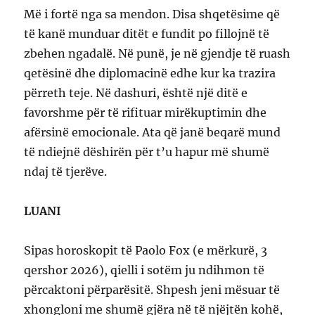
Më i fortë nga sa mendon. Disa shqetësime që
të kanë munduar ditët e fundit po fillojnë të
zbehen ngadalë. Në punë, je në gjendje të ruash
qetësinë dhe diplomacinë edhe kur ka trazira
përreth teje. Në dashuri, është një ditë e
favorshme për të rifituar mirëkuptimin dhe
afërsinë emocionale. Ata që janë beqarë mund
të ndiejnë dëshirën për t’u hapur më shumë
ndaj të tjerëve.
LUANI
Sipas horoskopit të Paolo Fox (e mërkurë, 3
qershor 2026), qielli i sotëm ju ndihmon të
përcaktoni përparësitë. Shpesh jeni mësuar të
xhongloni me shumë gjëra në të njëjtën kohë,