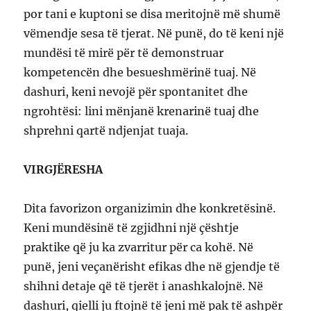
por tani e kuptoni se disa meritojnë më shumë
vëmendje sesa të tjerat. Në punë, do të keni një
mundësi të mirë për të demonstruar
kompetencën dhe besueshmërinë tuaj. Në
dashuri, keni nevojë për spontanitet dhe
ngrohtësi: lini mënjanë krenarinë tuaj dhe
shprehni qartë ndjenjat tuaja.
VIRGJËRESHA
Dita favorizon organizimin dhe konkretësinë.
Keni mundësinë të zgjidhni një çështje
praktike që ju ka zvarritur për ca kohë. Në
punë, jeni veçanërisht efikas dhe në gjendje të
shihni detaje që të tjerët i anashkalojnë. Në
dashuri, qielli ju ftojnë të jeni më pak të ashpër