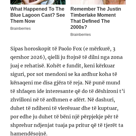
Sipas horoskopit të Paolo Fox (e mërkurë, 3
qershor 2026), qielli ju ftojnë të dilni nga zona
juaj e rehatisë. Kohët e fundit, keni kërkuar
siguri, por sot mendoni se ka ardhur koha të
kënaqeni me disa gjëra të reja. Në punë mund
të shfaqen ide interesante që do të dëshironi t’i
zhvilloni në të ardhmen e afërt. Në dashuri,
duhet të ndiheni të vlerësuar dhe të kuptuar,
por edhe ju duhet të bëni një përpjekje për të
shprehur ndjenjat tuaja pa pritur që të tjerët ta
hamendësojnë.