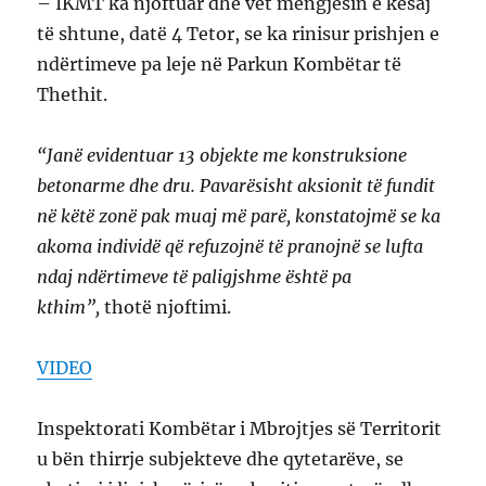
– IKMT ka njoftuar dhe vet mëngjesin e kësaj
të shtune, datë 4 Tetor, se ka rinisur prishjen e
ndërtimeve pa leje në Parkun Kombëtar të
Thethit.
“Janë evidentuar 13 objekte me konstruksione
betonarme dhe dru. Pavarësisht aksionit të fundit
në këtë zonë pak muaj më parë, konstatojmë se ka
akoma individë që refuzojnë të pranojnë se lufta
ndaj ndërtimeve të paligjshme është pa
kthim”,
thotë njoftimi.
VIDEO
Inspektorati Kombëtar i Mbrojtjes së Territorit
u bën thirrje subjekteve dhe qytetarëve, se