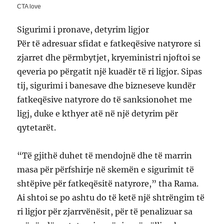
Sigurimi i pronave, detyrim ligjor
Për të adresuar sfidat e fatkeqësive natyrore si
zjarret dhe përmbytjet, kryeministri njoftoi se
qeveria po përgatit një kuadër të ri ligjor. Sipas
tij, sigurimi i banesave dhe bizneseve kundër
fatkeqësive natyrore do të sanksionohet me
ligj, duke e kthyer atë në një detyrim për
qytetarët.
“Të gjithë duhet të mendojnë dhe të marrin
masa për përfshirje në skemën e sigurimit të
shtëpive për fatkeqësitë natyrore,” tha Rama.
Ai shtoi se po ashtu do të ketë një shtrëngim të
ri ligjor për zjarrvënësit, për të penalizuar sa