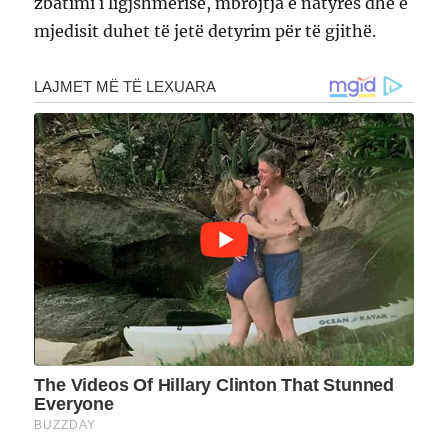
zbatimi i ligjshmërisë, mbrojtja e natyrës dhe e
mjedisit duhet të jetë detyrim për të gjithë.