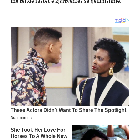
më rëndë rastet e zjarrvënies së qëllimshme.