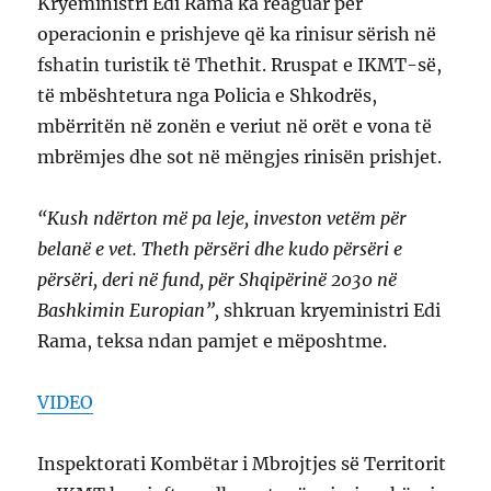
Kryeministri Edi Rama ka reaguar për
operacionin e prishjeve që ka rinisur sërish në
fshatin turistik të Thethit. Rruspat e IKMT-së,
të mbështetura nga Policia e Shkodrës,
mbërritën në zonën e veriut në orët e vona të
mbrëmjes dhe sot në mëngjes rinisën prishjet.
“Kush ndërton më pa leje, investon vetëm për
belanë e vet. Theth përsëri dhe kudo përsëri e
përsëri, deri në fund, për Shqipërinë 2030 në
Bashkimin Europian”,
shkruan kryeministri Edi
Rama, teksa ndan pamjet e mëposhtme.
VIDEO
Inspektorati Kombëtar i Mbrojtjes së Territorit