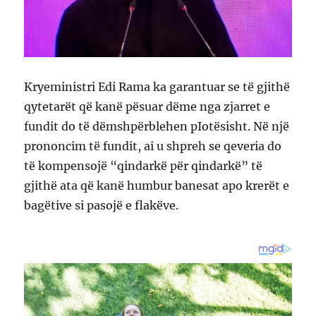
Kryeministri Edi Rama ka garantuar se të gjithë
qytetarët që kanë pësuar dëme nga zjarret e
fundit do të dëmshpërblehen pIotësisht. Në një
prononcim të fundit, ai u shpreh se qeveria do
të kompensojë “qindarkë për qindarkë” të
gjithë ata që kanë humbur banesat apo krerët e
bagëtive si pasojë e flakëve.