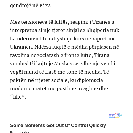
qëndrojë në Kiev.
Mes tensioneve të luftës, reagimi i Tiranës u
interpretua si një tjetër sinjal se Shqipëria nuk
ka ndërmend të ndryshojë kurs në raport me
Ukrainën. Ndërsa fuqitë e mëdha përplasen në
tavolina negociatash e fronte lufte, Tirana
vendosi t’i kujtojë Moskës se edhe një vend i
vogël mund të flasë me tone të mëdha. Të
paktën në rrjetet sociale, ku diplomacia
moderne matet me postime, reagime dhe
“like”.