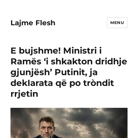
Lajme Flesh
MENU
E bujshme! Ministri i
Ramës ‘i shkakton dridhje
gjunjësh’ Putinit, ja
dekIarata që po tròndit
rrjetin