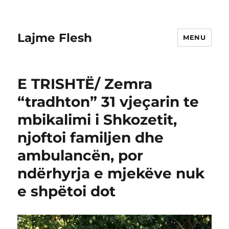
Lajme Flesh
MENU
E TRISHTË/ Zemra
“tradhton” 31 vjeçarin te
mbikalimi i Shkozetit,
njoftoi familjen dhe
ambulancën, por
ndërhyrja e mjekëve nuk
e shpëtoi dot