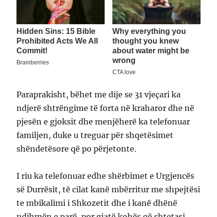
Paraprakisht, bëhet me dije se 31 vjeçari ka
ndjerë shtrëngime të forta në kraharor dhe në
pjesën e gjoksit dhe menjëherë ka telefonuar
familjen, duke u treguar për shqetësimet
shëndetësore që po përjetonte.
I riu ka telefonuar edhe shërbimet e Urgjencës
së Durrësit, të cilat kanë mbërritur me shpejtësi
te mbikalimi i Shkozetit dhe i kanë dhënë
ndihmën e parë, por gjatë kohës që shtetasi