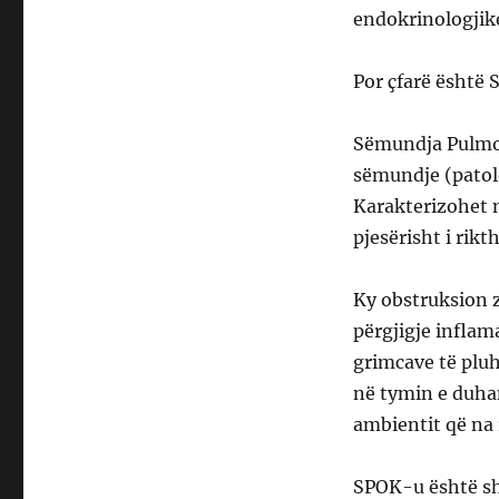
endokrinologjike
Por çfarë është
Sëmundja Pulmon
sëmundje (patol
Karakterizohet 
pjesërisht i rikt
Ky obstruksion 
përgjigje inflam
grimcave të pluh
në tymin e duhan
ambientit që na 
SPOK-u është shk