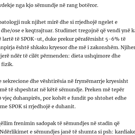
vdekje nga kjo sëmundje në rang botëror.
patologji nuk njihet mirë dhe si rrjedhojë ngelet e
dhe/ose e keqtrajtuar. Studimet tregojnë që vendi ynë k
ë lartë të SPOK-ut, duke prekur përafërsisht 5-6% të
anpirja është shkaku kryesor dhe më i zakonshëm. Njihe
tjerë ndër të cilët përmenden: dieta ushqimore dhe
 fizik.
 sekrecione dhe vështirësia në frymëmarrje kryesisht
ë më të shpeshtat në këtë sëmundje. Preken më tepër
 vjeç duhanpirës, por kohët e fundit po shtohet edhe
me SPOK si rrjedhojë e duhanit.
qëllim frenimin sadopak të sëmundjes në stadin që
Ndërlikimet e sëmundjes janë të shumta si psh: kardiake