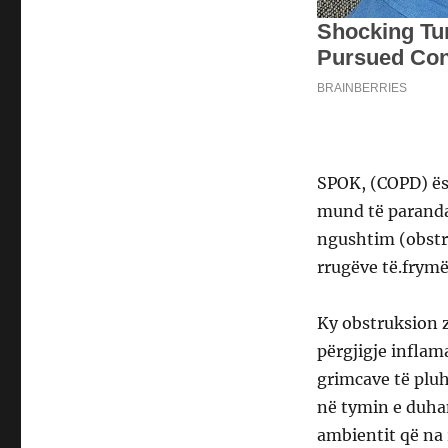
SPOK, (COPD) ës
mund të parandal
ngushtim (obstru
rrugëve të.frym
Ky obstruksion 
përgjigje inflam
grimcave të pluh
në tymin e duhan
ambientit që na 