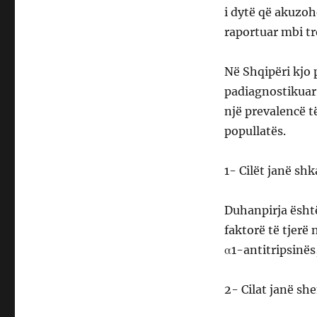
i dytë që akuzohe
raportuar mbi tr
Në Shqipëri kjo 
padiagnostikuar 
një prevalencë t
popullatës.
1- Cilët janë sh
Duhanpirja ësht
faktorë të tjerë 
α1-antitripsinës
2- Cilat janë s