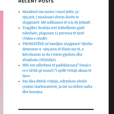
RECENT POSTS
Aksidenti me motor i mori jetën 32-
vjeçarit, i moshuari shtrin dorën te
shqiptarët: Më ndihmoni të rris dy jetìmët
Tragjike/ Rrufeja vret futbollistin gjatë
ndeshjes, pIagosen 12 persona të tjerë
(Video e rëndë)
TRONDITËSE në familjen shqiptare! Njerku
detyronte 9-vjeçaren të flinte me të, e
kërcënonte se do i vrìste gjyshen dhe
xhaxhain (NGJARJA)
Mbi 100 udhëtime të padeklaruara? Dosja e
re e SPAK që mund t’i sjellë VeIiajt akuza të
tjera
Pas disa ditësh rritjeje, ndryshon sërish
çmimi i karburanteve, ja me sa shîten nafta
dhe benzina