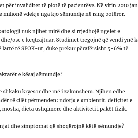
t për invaliditet të plotë të pacientëve. Në vitin 2010 ja
e milionë vdekje nga kjo sëmundje në rang botëror.
patologji nuk njihet mirë dhe si rrjedhojë ngelet e
dhe/ose e keqtrajtuar. Studimet tregojnë që vendi ynë k
ë lartë të SPOK-ut, duke prekur përafërsisht 5-6% të
kaktarët e kësaj sëmundje?
ë shkaku kryesor dhe më i zakonshëm. Njihen edhe
ndër të cilët përmenden: ndotja e ambientit, defiçitet e
, mosha, dieta ushqimore dhe aktiviteti i pakët fizik.
henjat dhe simptomat që shoqërojnë këtë sëmundje?