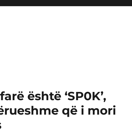
farë është ‘SP0K’,
ërueshme që i mori
s