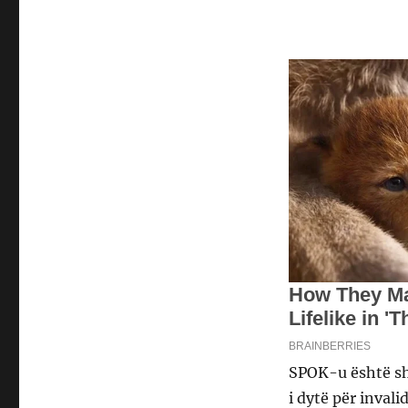
SPOK-u është shk
i dytë për invali