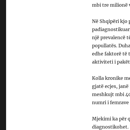
mbi tre milionë 
Në Shqipëri kjo 
padiagnostikuar 
një prevalencë t
popullatës. Duh
edhe faktorë të 
aktiviteti i pakët
Kolla kronike me
gjatë ecjes, jan
meshkujt mbi 40
numri i femrave 
Mjekimi ka për 
diagnostikohet. 