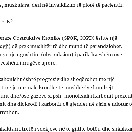
, muskulare, deri në invalidizim të plotë të pacientit.
 SPOK?
are Obstruktive Kronike (SPOK, COPD) është një
ogji) që prek mushkëritë dhe mund të parandalohet.
nga një ngushtim (obstruksion) i parikthyeshëm ose
hyeshëm i rrugëve ajrore.
zakonisht është progresiv dhe shoqërohet me një
atore jo normale kronike të mushkërive kundrejt
urit dhe/ose gazeve si psh: monoksidi i karbonit prezen
it dhe dioksodi i karbonit që gjendet në ajrin e ndotur t
rrethon.
aktari i tretë i vdekjeve në të gjithë botën dhe shkaktar