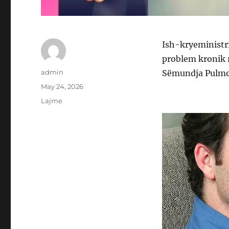
Ish-kryeministri
problem kronik 
Author
admin
Sëmundja Pulmo
Posted
May 24, 2026
on
Categories
Lajme