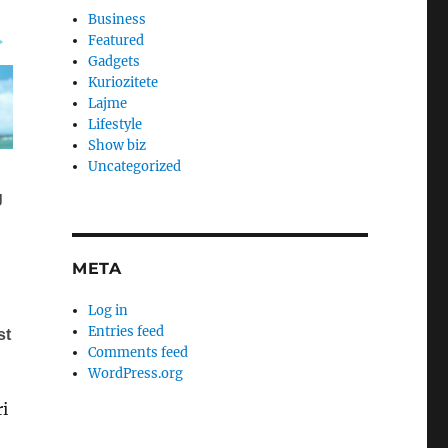
Business
Featured
Gadgets
Kuriozitete
Lajme
Lifestyle
Show biz
Uncategorized
META
Log in
Entries feed
Comments feed
WordPress.org
i