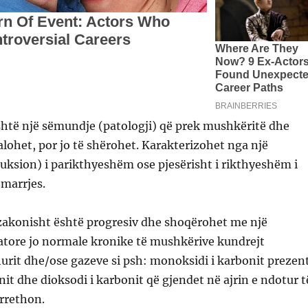
htë një sëmundje (patologji) që prek mushkëritë dhe
ohet, por jo të shërohet. Karakterizohet nga një
ksion) i parikthyeshëm ose pjesërisht i rikthyeshëm i
ëmarrjes.
zakonisht është progresiv dhe shoqërohet me një
atore jo normale kronike të mushkërive kundrejt
urit dhe/ose gazeve si psh: monoksidi i karbonit prezen
it dhe dioksodi i karbonit që gjendet në ajrin e ndotur t
rrethon.