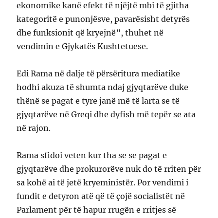
ekonomike kanë efekt të njëjtë mbi të gjitha
kategoritë e punonjësve, pavarësisht detyrës
dhe funksionit që kryejnë”, thuhet në
vendimin e Gjykatës Kushtetuese.
Edi Rama në dalje të përsëritura mediatike
hodhi akuza të shumta ndaj gjyqtarëve duke
thënë se pagat e tyre janë më të larta se të
gjyqtarëve në Greqi dhe dyfish më tepër se ata
në rajon.
Rama sfidoi veten kur tha se se pagat e
gjyqtarëve dhe prokurorëve nuk do të rriten për
sa kohë ai të jetë kryeministër. Por vendimi i
fundit e detyron atë që të çojë socialistët në
Parlament për të hapur rrugën e rritjes së