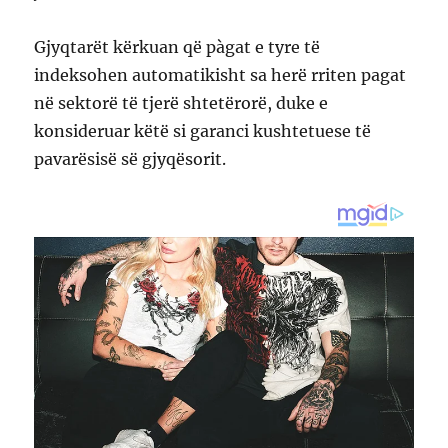
Gjyqtarët kërkuan që pàgat e tyre të
indeksohen automatikisht sa herë rriten pagat
në sektorë të tjerë shtetërorë, duke e
konsideruar këtë si garanci kushtetuese të
pavarësisë së gjyqësorit.