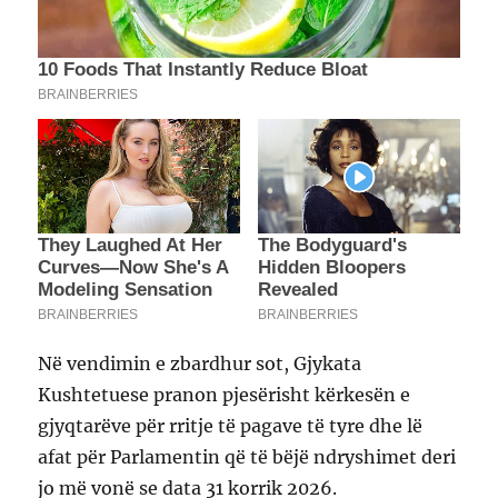
Në vendimin e zbardhur sot, Gjykata
Kushtetuese pranon pjesërisht kërkesën e
gjyqtarëve për rritje të pagave të tyre dhe lë
afat për Parlamentin që të bëjë ndryshimet deri
jo më vonë se data 31 korrik 2026.