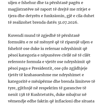
uljen e fshehur dhe ta përshtasë pagën e
magjistratëve në raport të drejtë me rritjet e
tjera dhe detyrën e funksionin, gjë e cila duhet
të realizohet brenda datës 31.07.2026.
Kuvendi mund të zgjedhë të përshtasë
formulën e re në mënyrë që të riparojë uljen e
fshehtë ose duke iu referuar ndryshimit që
pësoi kategoria e nëpunësve civilë në të cilët
referonte formula e vjetër ose ndryshimit që
pësoi paga e Presidentit, ose çdo zgjidhjeje
tjetër të krahasueshme me ndryshimet e
kategoritë e mësipërme dhe brenda limiteve të
tyre, gjithnjë në respektim të garancive të
nenit 138 të Kushtetutës, duke mbajtur në
vëmendje edhe faktin që inflacioni dhe situata