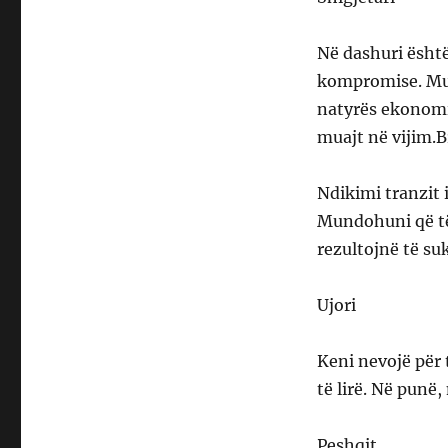
Në dashuri është
kompromise. Mun
natyrës ekonomi
muajt në vijim.B
Ndikimi tranzit 
Mundohuni që të 
rezultojnë të s
Ujori
Keni nevojë për 
të lirë. Në punë
Peshqit