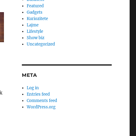
Featured
Gadgets
Kuriozitete
Lajme
Lifestyle
Show biz
Uncategorized
META
Log in
uk
Entries feed
Comments feed
WordPress.org