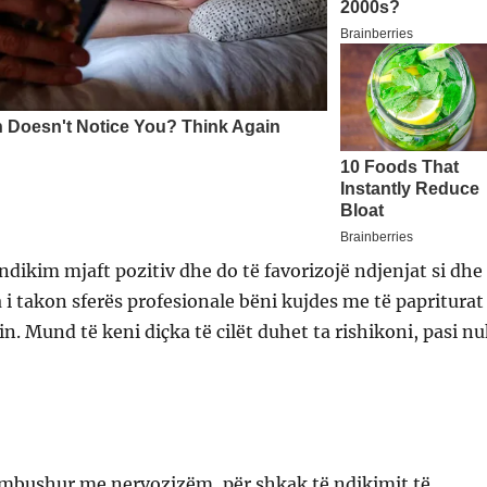
ndikim mjaft pozitiv dhe do të favorizojë ndjenjat si dhe
Sa i takon sferës profesionale bëni kujdes me të papriturat
in. Mund të keni diçka të cilët duhet ta rishikoni, pasi n
e mbushur me nervozizëm, për shkak të ndikimit të