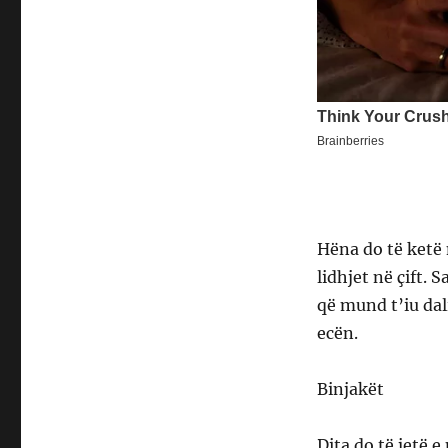
Hëna do të ketë 
lidhjet në çift. 
që mund t’iu dal
ecën.
Binjakët
Dita do të jetë 