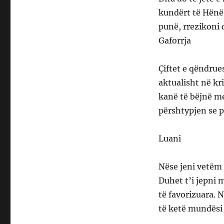
kundërt të Hënë
punë, rrezikoni 
Gaforrja
Çiftet e qëndrue
aktualisht në k
kanë të bëjnë me
përshtypjen se 
Luani
Nëse jeni vetëm 
Duhet t’i jepni 
të favorizuara. 
të ketë mundësi