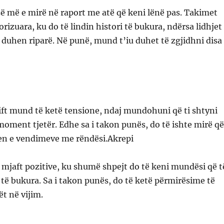
zë më e mirë në raport me atë që keni lënë pas. Takimet
orizuara, ku do të lindin histori të bukura, ndërsa lidhjet
, duhen riparë. Në punë, mund t’iu duhet të zgjidhni disa
ift mund të ketë tensione, ndaj mundohuni që ti shtyni
moment tjetër. Edhe sa i takon punës, do të ishte mirë që
jen e vendimeve me rëndësi.Akrepi
të mjaft pozitive, ku shumë shpejt do të keni mundësi që t
të bukura. Sa i takon punës, do të ketë përmirësime të
t në vijim.