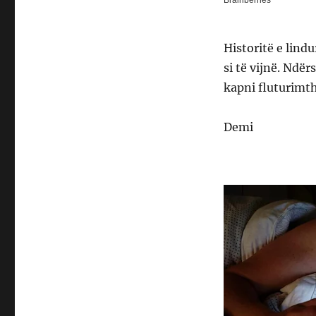
Historitë e lind
si të vijnë. Ndër
kapni fluturimth
Demi