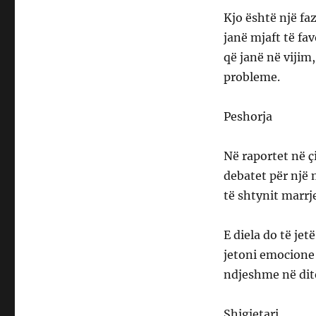
Kjo është një fa
janë mjaft të fav
që janë në vijim
probleme.
Peshorja
Në raportet në ç
debatet për një 
të shtynit marr
E diela do të je
jetoni emocione 
ndjeshme në ditë
Shigjetari