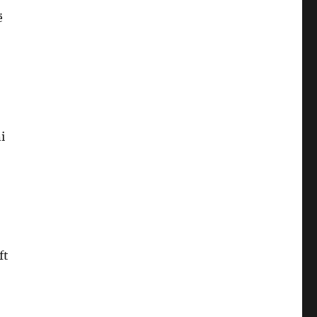
ë
i
ft