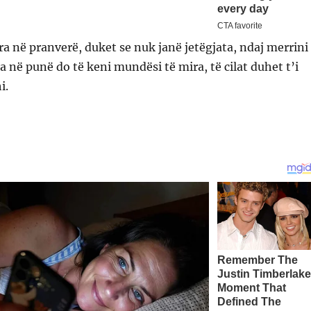
ura në pranverë, duket se nuk janë jetëgjata, ndaj merrini
sa në punë do të keni mundësi të mira, të cilat duhet t’i
i.