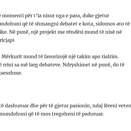
 momenti për t’ia nisur nga e para, duke gjetur
dohuni që të shmangni debatet e kota, sidomos ato të
ke. Në punë, një projekt me rëndësi mund të nisë në
ricjapi
i Mërkurit mund të favorizojë një takim apo riafrim.
rrini sa më larg debateve. Ndryshimet në punë, do të
uksesshme.
të dashuruar dhe për të gjetur pasionin, ndaj lëreni vete
, mundohuni që të mos tregoheni të paduruar.