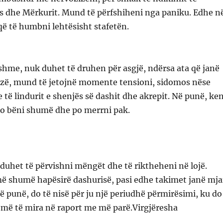
s dhe Mërkurit. Mund të përfshiheni nga paniku. Edhe n
që të humbni lehtësisht stafetën.
shme, nuk duhet të druhen për asgjë, ndërsa ata që janë
rizë, mund të jetojnë momente tensioni, sidomos nëse
 të lindurit e shenjës së dashit dhe akrepit. Në punë, ken
po bëni shumë dhe po merrni pak.
duhet të përvishni mëngët dhe të riktheheni në lojë.
më shumë hapësirë dashurisë, pasi edhe takimet janë mja
Në punë, do të nisë për ju një periudhë përmirësimi, ku do
 më të mira në raport me më parë.Virgjëresha