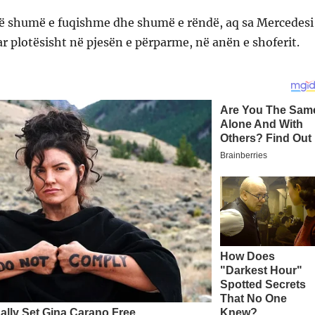
në shumë e fuqishme dhe shumë e rëndë, aq sa Mercedesi
r plotësisht në pjesën e përparme, në anën e shoferit.