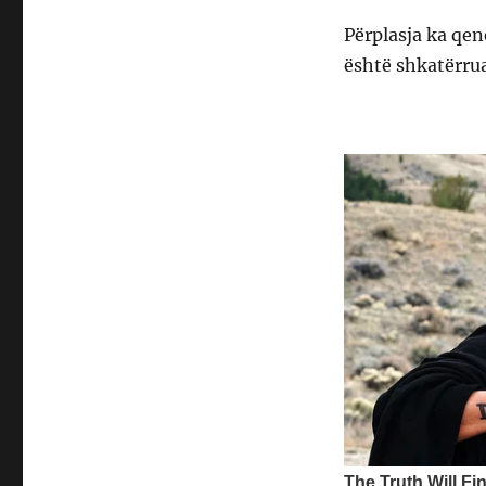
Përplasja ka qe
është shkatërrua