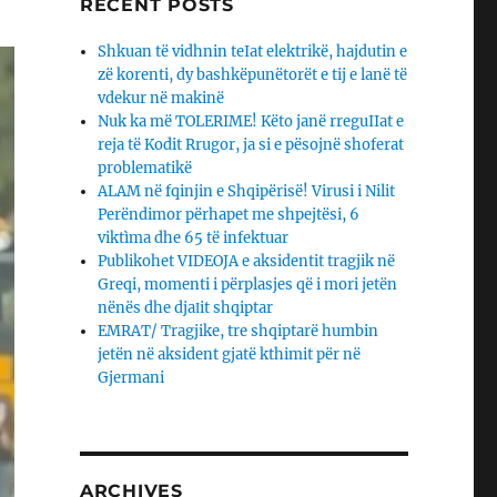
RECENT POSTS
Shkuan të vidhnin teIat elektrikë, hajdutin e
zë korenti, dy bashkëpunëtorët e tij e lanë të
vdekur në makinë
Nuk ka më TOLERIME! Këto janë rreguIIat e
reja të Kodit Rrugor, ja si e pësojnë shoferat
problematikë
ALAM në fqinjin e Shqipërisë! Virusi i Nilit
Perëndimor përhapet me shpejtësi, 6
viktìma dhe 65 të infektuar
Publikohet VIDEOJA e aksidentit tragjik në
Greqi, momenti i përplasjes që i mori jetën
nënës dhe djaΙit shqiptar
EMRAT/ Tragjike, tre shqiptarë humbin
jetën në aksident gjatë kthimit për në
Gjermani
ARCHIVES