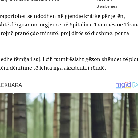
raportohet se ndodhen në gjendje kritike për jetën,
shtë dërguar me urgjencë në Spitalin e Traumës në Tiran
rojnë pranë çdo minutë, prej ditës së djeshme, për ta
dhe fëmija i saj, i cili fatmirësisht gëzon shëndet të plo
ëm dëmtime të lehta nga aksidenti i rëndë.