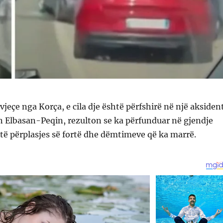
vjeçe nga Korça, e cila dje është përfshirë në një aksiden
n Elbasan-Peqin, rezulton se ka përfunduar në gjendje
të përplasjes së fortë dhe dëmtimeve që ka marrë.