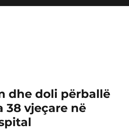
m dhe doli përballë
a 38 vjeçare në
spital