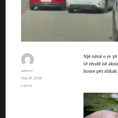
Një nënë e re 38 
të rëndë në aksi
Author
admin
kome për shkak 
Posted
May 31, 2026
on
Categories
Lajme