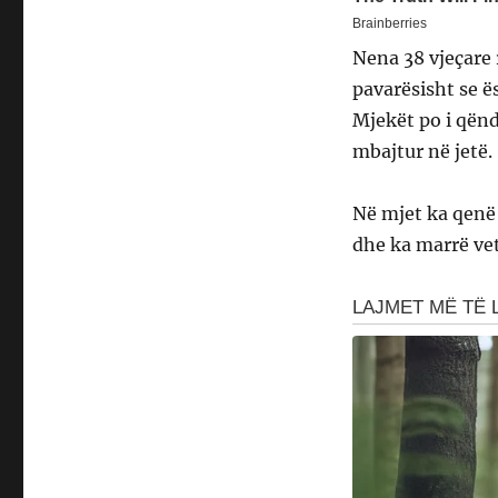
Nena 38 vjeçare 
pavarësisht se ë
Mjekët po i qënd
mbajtur në jetë.
Në mjet ka qenë e
dhe ka marrë vet