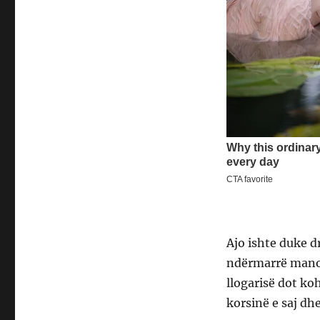
Ajo ishte duke d
ndërmarrë manov
llogarisë dot ko
korsinë e saj dhe