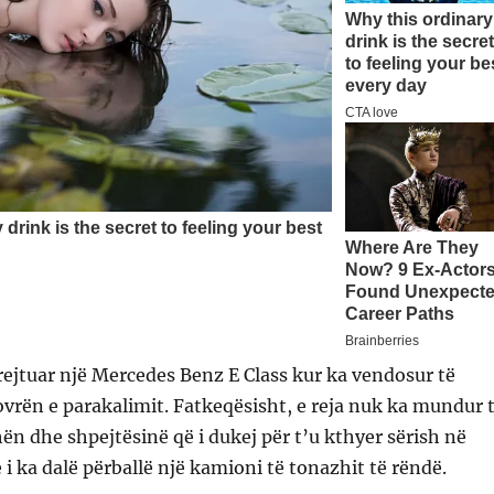
rejtuar një Mercedes Benz E Class kur ka vendosur të
rën e parakalimit. Fatkeqësisht, e reja nuk ka mundur 
hën dhe shpejtësinë që i dukej për t’u kthyer sërish në
 i ka dalë përballë një kamioni të tonazhit të rëndë.