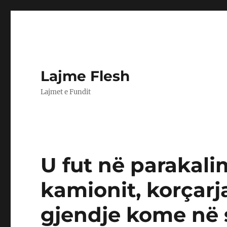
Lajme Flesh
Lajmet e Fundit
U fut në parakali
kamionit, korçarj
gjendje kome në 