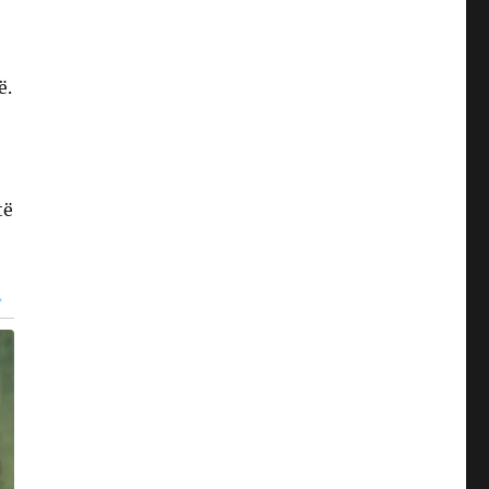
ë.
të