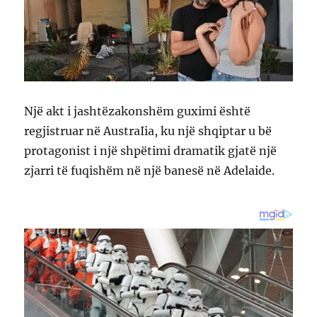
Një akt i jashtëzakonshëm guximi është
regjistruar në AustraIia, ku një shqiptar u bë
protagonist i një shpëtimi dramatik gjatë një
zjarri të fuqishëm në një banesë në Adelaide.