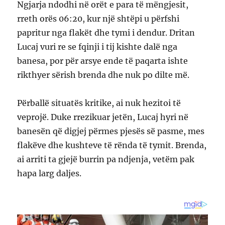
Ngjarja ndodhi në orët e para të mëngjesit,
rreth orës 06:20, kur një shtëpi u përfshi
papritur nga flakët dhe tymi i dendur. Dritan
Lucaj vuri re se fqinji i tij kishte dalë nga
banesa, por për arsye ende të paqarta ishte
rikthyer sërish brenda dhe nuk po dilte më.
Përballë situatës kritike, ai nuk hezitoi të
veprojë. Duke rrezikuar jetën, Lucaj hyri në
banesën që digjej përmes pjesës së pasme, mes
flakëve dhe kushteve të rënda të tymit. Brenda,
ai arriti ta gjejë burrin pa ndjenja, vetëm pak
hapa larg daljes.