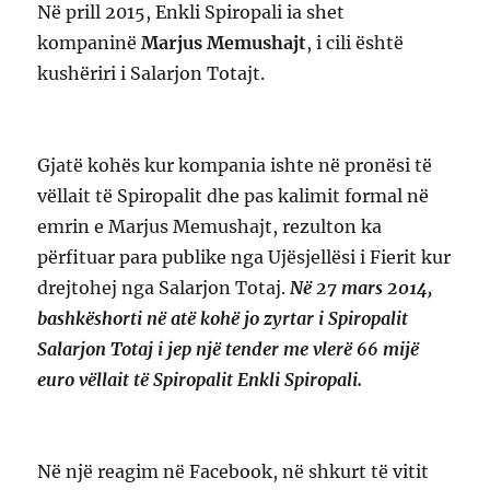
Në prill 2015, Enkli Spiropali ia shet
kompaninë
Marjus Memushajt
, i cili është
kushëriri i Salarjon Totajt.
Gjatë kohës kur kompania ishte në pronësi të
vëllait të Spiropalit dhe pas kalimit formal në
emrin e Marjus Memushajt, rezulton ka
përfituar para publike nga Ujësjellësi i Fierit kur
drejtohej nga Salarjon Totaj.
Në 27 mars 2014,
bashkëshorti në atë kohë jo zyrtar i Spiropalit
Salarjon Totaj i jep një tender me vlerë 66 mijë
euro vëllait të Spiropalit Enkli Spiropali.
Në një reagim në Facebook, në shkurt të vitit