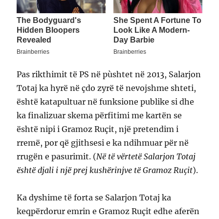
Pas rikthimit të PS në pùshtet në 2013, Salarjon
Totaj ka hyrë në çdo zyrë të nevojshme shteti,
është katapultuar në funksione publike si dhe
ka finalizuar skema përfitimi me kartën se
është nipi i Gramoz Ruçit, një pretendim i
rremë, por që gjithsesi e ka ndihmuar për në
rrugën e pasurimit. (
Në të vërtetë Salarjon Totaj
është djali i një prej kushërinjve të Gramoz Ruçit
).
Ka dyshime të forta se Salarjon Totaj ka
keqpërdorur emrin e Gramoz Ruçit edhe aferën