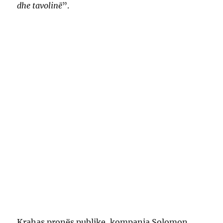
dhe tavolinë
”.
Krahas pronës publike, kompania Solomon