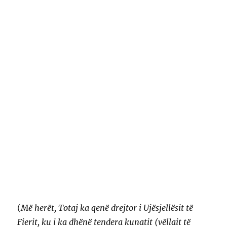
(
Më herët, Totaj ka qenë drejtor i Ujësjellësit të
Fierit, ku i ka dhënë tendera kunatit (vëllait të