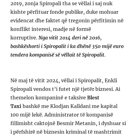
2019, zonja Spiropali tha se vëllai i saj nuk
kishte përfituar fonde publike, duke mohuar
evidencat dhe faktet që tregonin përfitimin në
konflikt interesi, madje në formë
korruptive.
Nga vitit 2014 deri në 2016,
bashkëshorti i Spiropalit i ka dhënë 350 mijë euro
tendera kompanisë së vëllait të Spiropalit
.
Në maj të vitit 2024, vëllai i Spiropalit, Enkli
Spiropali vendos t’i futet një tjetër biznesi. Ai
themelon kompaninë e taksive
Blest
Taxi
bashkë me Klodjan Kalldani me kapital
100 mijë lekë. Administrator të kompanisë
fillimisht caktojnë Besmir Metanin, i dyshuar si
i përfshirë në biznesin kriminal të mashtrimit