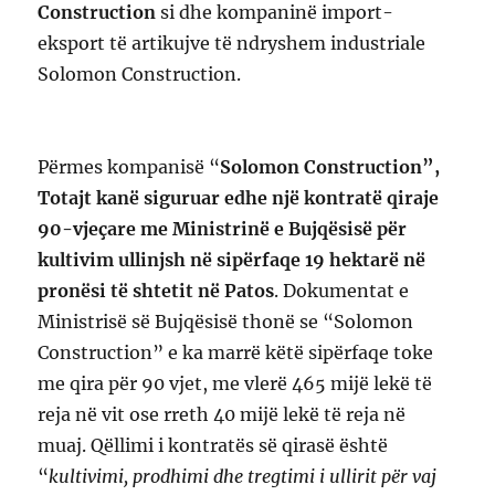
Construction
si dhe kompaninë import-
eksport të artikujve të ndryshem industriale
Solomon Construction.
Përmes kompanisë “
Solomon Construction”,
Totajt kanë siguruar edhe një kontratë qiraje
90-vjeçare me Ministrinë e Bujqësisë për
kultivim ullinjsh në sipërfaqe 19 hektarë në
pronësi të shtetit në Patos
. Dokumentat e
Ministrisë së Bujqësisë thonë se “Solomon
Construction” e ka marrë këtë sipërfaqe toke
me qira për 90 vjet, me vlerë 465 mijë lekë të
reja në vit ose rreth 40 mijë lekë të reja në
muaj. Qëllimi i kontratës së qirasë është
“
kultivimi, prodhimi dhe tregtimi i ullirit për vaj