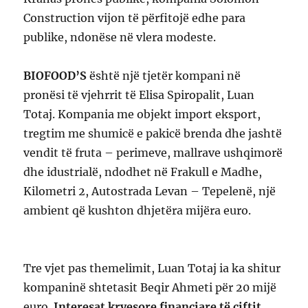
Construction vijon të përfitojë edhe para
publike, ndonëse në vlera modeste.
BIOFOOD’S
është një tjetër kompani në
pronësi të vjehrrit të Elisa Spiropalit, Luan
Totaj. Kompania me objekt import eksport,
tregtim me shumicë e pakicë brenda dhe jashtë
vendit të fruta – perimeve, mallrave ushqimorë
dhe idustrialë, ndodhet në Frakull e Madhe,
Kilometri 2, Autostrada Levan – Tepelenë, një
ambient që kushton dhjetëra mijëra euro.
Tre vjet pas themelimit, Luan Totaj ia ka shitur
kompaninë shtetasit Beqir Ahmeti për 20 mijë
euro.
Interesat kryesore financiare të çiftit