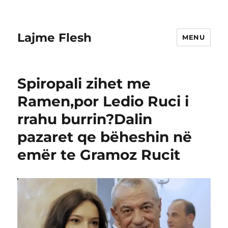
Lajme Flesh
MENU
Spiropali zihet me
Ramen,por Ledio Ruci i
rrahu burrin?Dalin
pazaret qe bëheshin në
emër te Gramoz Rucit