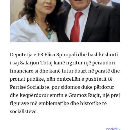
Deputetja e PS Elisa Spiropali dhe bashkëshorti
i saj Salarjon Totaj kanë ngritur një perandori
financiare si dhe kanë futur duart në paratë dhe
pronat publike, nën ombrellën e pushtetit të
Partisë Socialiste, por sidomos duke përdorur
dhe keqpërdorur emrin e Gramoz Ruçit, një prej
figurave më emblematike dhe historike të
socialistëve.