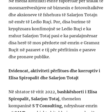
Në media konflikti është raportuar për shkak të
mosmarrëveshjeve në biznesin e fotovoltaikëve
dhe aksioneve të fshehura të Salarjon Totajn
në emër të Ledio Ruçi. Por, disa burime të
kryqëzuara konfimojnë se Ledio Ruçi e ka
rrahur Salarjon Totaj pasi e ka paralajmëruar
disa herë të mos përdorte më emrin e Gramoz
Ruçit në pazaret e tij për përfitimin e parave
dhe pronave publike.
Evidencat, aktiviteti përfitues dhe korruptiv i
Elisa Spiropalit dhe Salarjon Totajt
Në shtator të vitit 2022,
bashkëshorti i Elisa
Spiropalit, Salarjon Totaj
, themelon
kompaninë
S T Consulting
, ndryshuar emrin