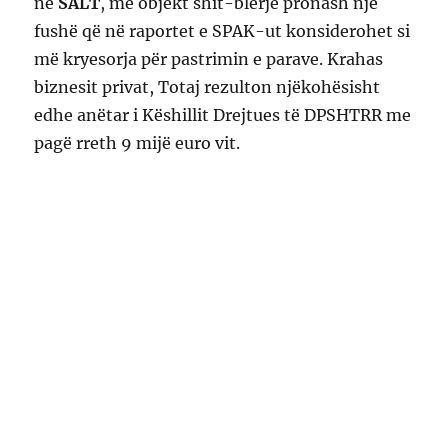
në
SALT
, me objekt shit-blerje pronash një
fushë që në raportet e SPAK-ut konsiderohet si
më kryesorja për pastrimin e parave. Krahas
biznesit privat, Totaj rezulton njëkohësisht
edhe anëtar i Këshillit Drejtues të DPSHTRR me
pagë rreth 9 mijë euro vit.