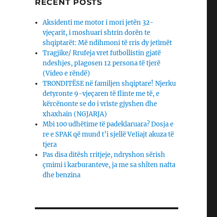
RECENT POSTS
Aksidenti me motor i mori jetën 32-
vjeçarit, i moshuari shtrin dorën te
shqiptarët: Më ndihmoni të rris dy jetìmët
Tragjike/ Rrufeja vret futbollistin gjatë
ndeshjes, pIagosen 12 persona të tjerë
(Video e rëndë)
TRONDITËSE në familjen shqiptare! Njerku
detyronte 9-vjeçaren të flinte me të, e
kërcënonte se do i vrìste gjyshen dhe
xhaxhain (NGJARJA)
Mbi 100 udhëtime të padeklaruara? Dosja e
re e SPAK që mund t’i sjellë VeIiajt akuza të
tjera
Pas disa ditësh rritjeje, ndryshon sërish
çmimi i karburanteve, ja me sa shîten nafta
dhe benzina