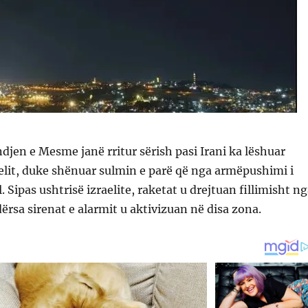
djen e Mesme janë rritur sërish pasi Irani ka lëshuar
aelit, duke shënuar sulmin e parë që nga armëpushimi i
. Sipas ushtrisë izraelite, raketat u drejtuan fillimisht n
dërsa sirenat e alarmit u aktivizuan në disa zona.