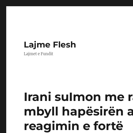
Lajme Flesh
Lajmet e Fundit
Irani suImon me r
mbyll hapësirën aj
reagimin e fortë