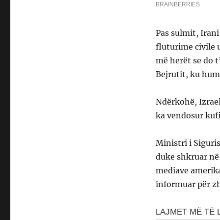
Pas sulmit, Iran
fluturime civile
më herët se do t’
Bejrutit, ku hum
Ndërkohë, Izrael
ka vendosur kuf
Ministri i Sigur
duke shkruar në 
mediave amerika
informuar për zh