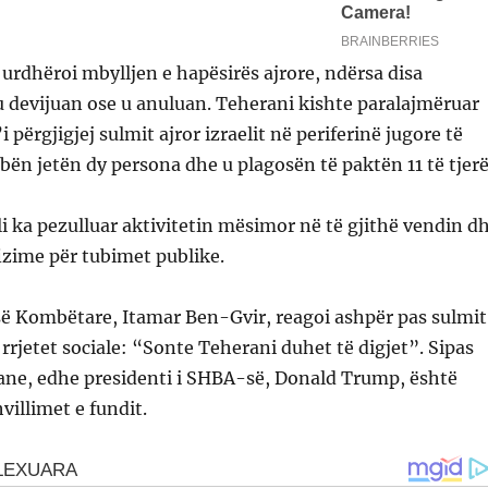
i urdhëroi mbylljen e hapësirës ajrore, ndërsa disa
 u devijuan ose u anuluan. Teherani kishte paralajmëruar
i përgjigjej sulmit ajror izraelit në periferinë jugore të
bën jetën dy persona dhe u plagosën të paktën 11 të tjerë
i ka pezulluar aktivitetin mësimor në të gjithë vendin d
izime për tubimet publike.
isë Kombëtare, Itamar Ben-Gvir, reagoi ashpër pas sulmit
rrjetet sociale: “Sonte Teherani duhet të digjet”. Sipas
ne, edhe presidenti i SHBA-së, Donald Trump, është
villimet e fundit.