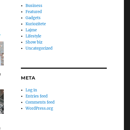
Business
Featured
Gadgets
Kuriozitete
Lajme
Lifestyle
Show biz
Uncategorized
META
Log in
Entries feed
Comments feed
WordPress.org