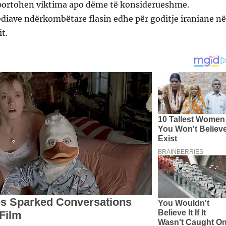
aportohen viktima apo dëme të konsiderueshme.
diave ndërkombëtare flasin edhe për goditje iraniane në
t.