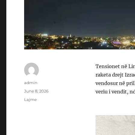
Tensionet në Lin
raketa drejt Izr
Author
admin
vendosur në prill
Posted
June 8, 2026
veriu i vendit, n
on
Categories
Lajme