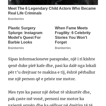
Sipas informacioneve paraprake, një i ri kishte
qenë duke pirë kafe dhe, pasi ka dalë nga lokali
për t’u drejtuar te makina e tij, është përballur
me një person që e priste me motor.
Mes tyre ka pasur një debat të shkurtër dhe,
pak çaste më vonë, personi me motor ka
nxjerrë armën dhe ka qëlluar në drejtim të të