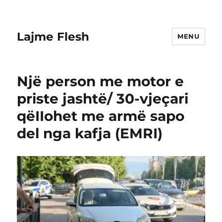
Lajme Flesh
MENU
Një person me motor e
priste jashtë/ 30-vjeçari
qëIIohet me armë sapo
del nga kafja (EMRI)