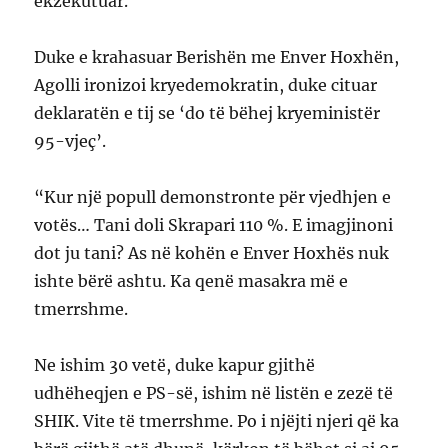
ekzekutuar.
Duke e krahasuar Berishën me Enver Hoxhën,
Agolli ironizoi kryedemokratin, duke cituar
deklaratën e tij se ‘do të bëhej kryeministër
95-vjeç’.
“Kur një popull demonstronte për vjedhjen e
votës… Tani doli Skrapari 110 %. E imagjinoni
dot ju tani? As në kohën e Enver Hoxhës nuk
ishte bërë ashtu. Ka qenë masakra më e
tmerrshme.
Ne ishim 30 vetë, duke kapur gjithë
udhëheqjen e PS-së, ishim në listën e zezë të
SHIK. Vite të tmerrshme. Po i njëjti njeri që ka