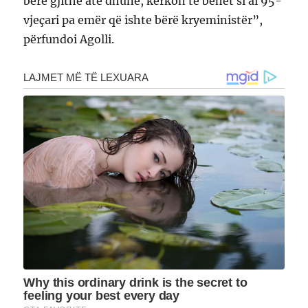
bërë gjithë atë dhunë, kërkon të bëhet si ai 95-
vjeçari pa emër që ishte bërë kryeministër”,
përfundoi Agolli.