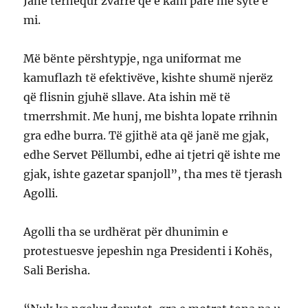
Janë tërhequr zvarrë që e kam parë me sytë e
mi.
Më bënte përshtypje, nga uniformat me
kamuflazh të efektivëve, kishte shumë njerëz
që flisnin gjuhë sllave. Ata ishin më të
tmerrshmit. Me hunj, me bishta lopate rrihnin
gra edhe burra. Të gjithë ata që janë me gjak,
edhe Servet Pëllumbi, edhe ai tjetri që ishte me
gjak, ishte gazetar spanjoll”, tha mes të tjerash
Agolli.
Agolli tha se urdhërat për dhunimin e
protestuesve jepeshin nga Presidenti i Kohës,
Sali Berisha.