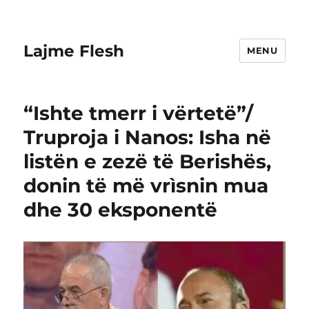
Lajme Flesh
MENU
“Ishte tmerr i vërtetë”/
Truproja i Nanos: Isha në
listën e zezë të Berishës,
donin të më vrìsnin mua
dhe 30 eksponentë