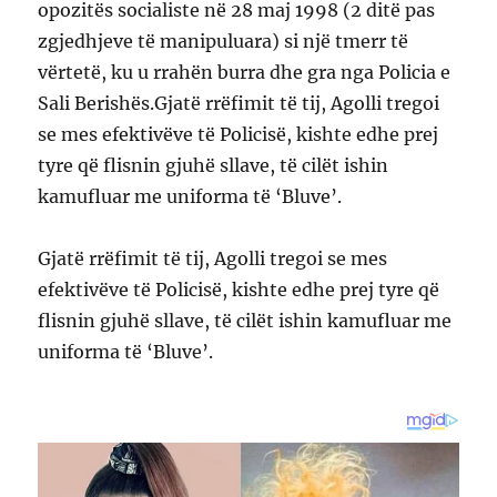
opozitës socialiste në 28 maj 1998 (2 ditë pas
zgjedhjeve të manipuluara) si një tmerr të
vërtetë, ku u rrahën burra dhe gra nga Policia e
Sali Berishës.Gjatë rrëfimit të tij, Agolli tregoi
se mes efektivëve të Policisë, kishte edhe prej
tyre që flisnin gjuhë sllave, të cilët ishin
kamufluar me uniforma të ‘Bluve’.
Gjatë rrëfimit të tij, Agolli tregoi se mes
efektivëve të Policisë, kishte edhe prej tyre që
flisnin gjuhë sllave, të cilët ishin kamufluar me
uniforma të ‘Bluve’.