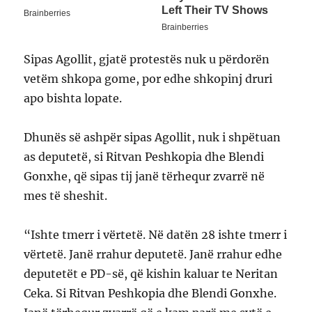
Sipas Agollit, gjatë protestës nuk u përdorën
vetëm shkopa gome, por edhe shkopinj druri
apo bishta lopate.
Dhunës së ashpër sipas Agollit, nuk i shpëtuan
as deputetë, si Ritvan Peshkopia dhe Blendi
Gonxhe, që sipas tij janë tërhequr zvarrë në
mes të sheshit.
“Ishte tmerr i vërtetë. Në datën 28 ishte tmerr i
vërtetë. Janë rrahur deputetë. Janë rrahur edhe
deputetët e PD-së, që kishin kaluar te Neritan
Ceka. Si Ritvan Peshkopia dhe Blendi Gonxhe.