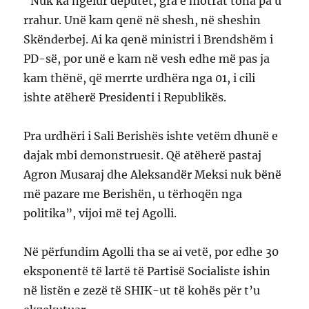
“Nuk ka ngelur deputet, gra e motrat tona pa u
rrahur. Unë kam qenë në shesh, në sheshin
Skënderbej. Ai ka qenë ministri i Brendshëm i
PD-së, por unë e kam në vesh edhe më pas ja
kam thënë, që merrte urdhëra nga 01, i cili
ishte atëherë Presidenti i Republikës.
Pra urdhëri i Sali Berishës ishte vetëm dhunë e
dajak mbi demonstruesit. Që atëherë pastaj
Agron Musaraj dhe Aleksandër Meksi nuk bënë
më pazare me Berishën, u tërhoqën nga
politika”, vijoi më tej Agolli.
Në përfundim Agolli tha se ai vetë, por edhe 30
eksponentë të lartë të Partisë Socialiste ishin
në listën e zezë të SHIK-ut të kohës për t’u