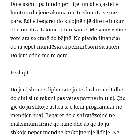
Do e joshni pa fund njeri-tjetrin dhe çastet e
lumtura do jene akoma me te shumta se me
pare. Edhe beqaret do kalojnë një dite te bukur
dhe me disa takime interesante. Me vone e dine
vete ata se çfarë do bëjnë. Ne planin financiar
do iu jepet mundësia ta përmirësoni situatën.
Do jeni edhe me te qete.
Peshqit
Do jeni shume diplomate ju te dashuruarit dhe
do dini si ta mbani pas vetes partnerin tuaj. Çdo
gjë do ju shkoje ashtu si e keni programuar ne
mendjen tuaj. Beqaret do e shfrytëzojnë ne
maksimum lirinë qe kane dhe as qe do ju
shkoje neper mend te kërkojnë një lidhje. Ne