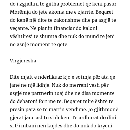
do i zgjidhni te gjitha problemet qe keni pasur.
Mbrëmja do jete akoma me e zjarrte. Beqaret
do kenë një dite te zakonshme dhe pa asgjë te
veçante. Ne planin financiar do kaloni
vështirësi te shumta dhe nuk do mund te jeni
ne asnjë moment te qete.
Virgjeresha
Dite mjaft e ndërlikuar kjo e sotmja për ata qe
janë ne një lidhje. Nuk do merreni vesh për
asgjë me partnerin tuaj dhe ne disa momente
do debatoni fort me te. Beqaret mire është te
presin para se te marrin vendime. Jo gjithmonë
gjerat janë ashtu si duken. Te ardhurat do dini
si t’i mbani nen kujdes dhe do nuk do kryeni