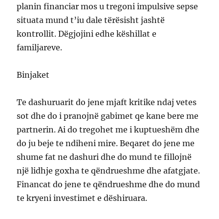
planin financiar mos u tregoni impulsive sepse
situata mund t’iu dale tërësisht jashtë
kontrollit. Dëgjojini edhe këshillat e
familjareve.
Binjaket
Te dashuruarit do jene mjaft kritike ndaj vetes
sot dhe do i pranojnë gabimet qe kane bere me
partnerin. Ai do tregohet me i kuptueshëm dhe
do ju beje te ndiheni mire. Beqaret do jene me
shume fat ne dashuri dhe do mund te fillojnë
një lidhje goxha te qëndrueshme dhe afatgjate.
Financat do jene te qëndrueshme dhe do mund
te kryeni investimet e dëshiruara.