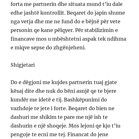
forta me partnerin dhe situata mund t’iu dale
edhe jashtë kontrollit. Beqaret do japin shume
nga vetja dhe me ne fund do e bëjnë për vete
personin qe kane pëlqyer. Për stabilizimin e
financave mos u mbështetni aspak tek ndihma
e miqve sepse do zhgënjeheni.
Shigjetari
Do e dëgjoni me kujdes partnerin tuaj gjate
kësaj dite dhe nuk do bëni asnjë qe te bjere
kundër me idetë e tij. Bashkëpunimi do
vazhdoje te jete i forte. Beqaret do bien ne
dashuri me shikim te pare me një ish te
dashurin e një shoqeje. Mos lejoni qe kjo t’iu
pengoje te ecni me tej. Financat do jene