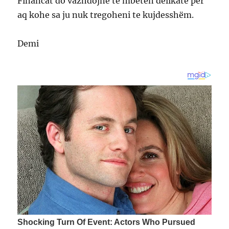
Financat do vazhdojnë te mbeten delikate për
aq kohe sa ju nuk tregoheni te kujdesshëm.
Demi