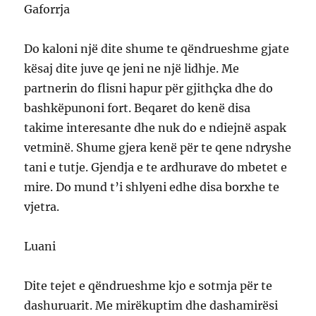
Gaforrja
Do kaloni një dite shume te qëndrueshme gjate
kësaj dite juve qe jeni ne një lidhje. Me
partnerin do flisni hapur për gjithçka dhe do
bashkëpunoni fort. Beqaret do kenë disa
takime interesante dhe nuk do e ndiejnë aspak
vetminë. Shume gjera kenë për te qene ndryshe
tani e tutje. Gjendja e te ardhurave do mbetet e
mire. Do mund t’i shlyeni edhe disa borxhe te
vjetra.
Luani
Dite tejet e qëndrueshme kjo e sotmja për te
dashuruarit. Me mirëkuptim dhe dashamirësi