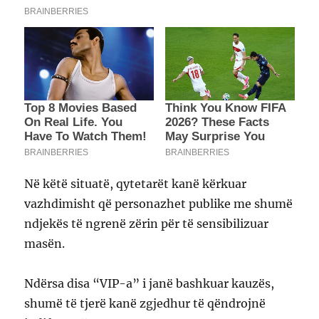
Në këtë situatë, qytetarët kanë kërkuar
vazhdimisht që personazhet publike me shumë
ndjekës të ngrenë zërin për të sensibilizuar
masën.
Ndërsa disa “VIP-a” i janë bashkuar kauzës,
shumë të tjerë kanë zgjedhur të qëndrojnë