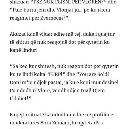
shkruar: “PSE NUK FLISNI PER VLOREN?” dhe
“Palo burra jeni dhe Vlonjat ju… po ku i keni
reagimet per Zvernecin?”.
Akuzat kanë vijuar edhe më tej, duke i quajtur
të shitur që nuk reagojnë dot për qytetin ku
kanë lindur:
“Sa keq kur shitesh, nuk reagon dot per qytetin
ku te lindi koka! TURP!” dhe “You are Sold!
Doni m’ju ndjek pastaj, ja ku e keni mundesine!
Po ndodh n’Vlore, vendlindjen tuaj! Djem
t’dobet!”.
E njëjta situatë ka ndodhur edhe në profilin e
moderatores Bora Zemani, ku qytetarët i