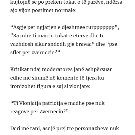
kujtojnë se po preken tokat e të parëve, ndërsa
ajo vijon postimet normale:
“Asgje per ngjarjen e djeshmee turppppppp”,
“Sa mire ti marrin tokat e eterve dhe te
vazhdosh sikur sndodh gje bravaa” dhe “pse
sflet per zvernecin?”.
Kritikat ndaj moderatores janë ashpërsuar
edhe më shumë në komente të tjera ku
ironizohet figura e saj si vlonjate:
“Ti Vlonjatja patriotja e madhe pse nuk
reagove per Zvernecin?”.
Deri më tani, asnjë prej tre personazheve nuk