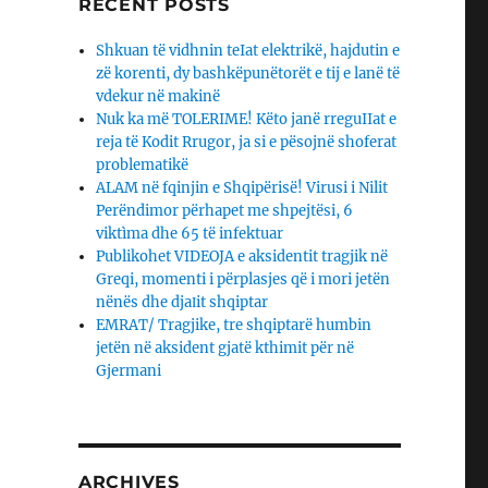
RECENT POSTS
Shkuan të vidhnin teIat elektrikë, hajdutin e
zë korenti, dy bashkëpunëtorët e tij e lanë të
vdekur në makinë
Nuk ka më TOLERIME! Këto janë rreguIIat e
reja të Kodit Rrugor, ja si e pësojnë shoferat
problematikë
ALAM në fqinjin e Shqipërisë! Virusi i Nilit
Perëndimor përhapet me shpejtësi, 6
viktìma dhe 65 të infektuar
Publikohet VIDEOJA e aksidentit tragjik në
Greqi, momenti i përplasjes që i mori jetën
nënës dhe djaΙit shqiptar
EMRAT/ Tragjike, tre shqiptarë humbin
jetën në aksident gjatë kthimit për në
Gjermani
ARCHIVES