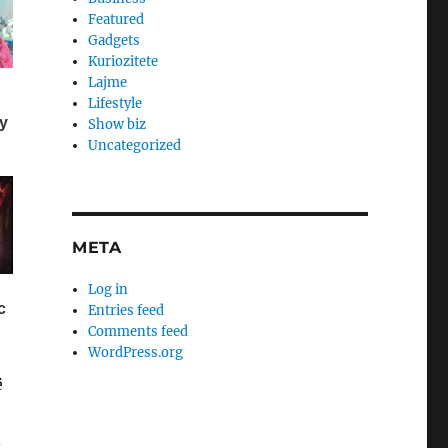
Featured
Gadgets
Kuriozitete
Lajme
Lifestyle
Show biz
Uncategorized
META
Log in
Entries feed
Comments feed
WordPress.org
ë
.