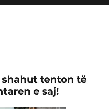
 shahut tenton të
taren e saj!