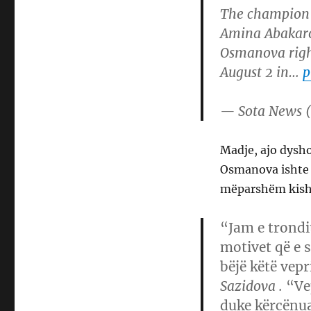
The champion o
Amina Abakaro
Osmanova right
August 2 in…
p
— Sota News 
Madje, ajo dysho
Osmanova ishte a
mëparshëm kishte
“Jam e trondi
motivet që e 
bëjë këtë vep
Sazidova .
“Ve
duke kërcënua