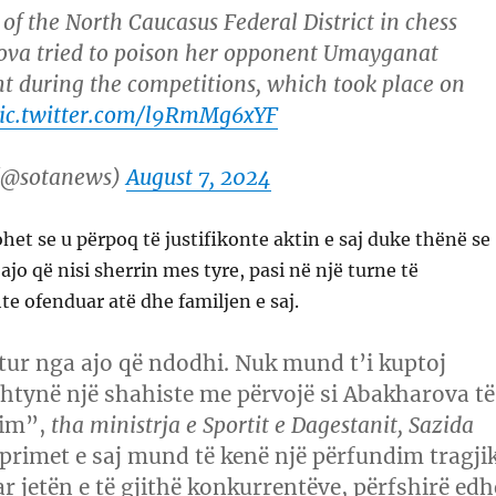
f the North Caucasus Federal District in chess
va tried to poison her opponent Umayganat
 during the competitions, which took place on
ic.twitter.com/l9RmMg6xYF
(@sotanews)
August 7, 2024
het se u përpoq të justifikonte aktin e saj duke thënë se
jo që nisi sherrin mes tyre, pasi në një turne të
 ofenduar atë dhe familjen e saj.
tur nga ajo që ndodhi. Nuk mund t’i kuptoj
shtynë një shahiste me përvojë si Abakharova të
rim”,
tha ministrja e Sportit e Dagestanit, Sazida
primet e saj mund të kenë një përfundim tragjik
r jetën e të gjithë konkurrentëve, përfshirë edh