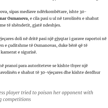
rova, sipas mediave ndërkombëtare, ishte 30-
nar Osmanova
, e cila pasi u ul në tavolinën e shahut
me të shëndetit, gjatë ndeshjes.
eçares doli në dritë pasi një gjyqtar i garave raportoi në
jen e çuditshme të Osmanovas, duke bërë që të
kamerat e sigurisë.
 pranoi para autoriteteve se kishte thyer një
avolinën e shahut të 30-vjeçares dhe kishte derdhur
ss player tried to poison her opponent with
g competitions