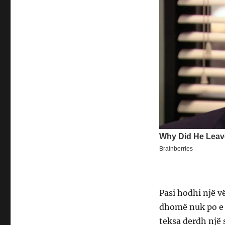
Pasi hodhi një v
dhomë nuk po e s
teksa derdh një 