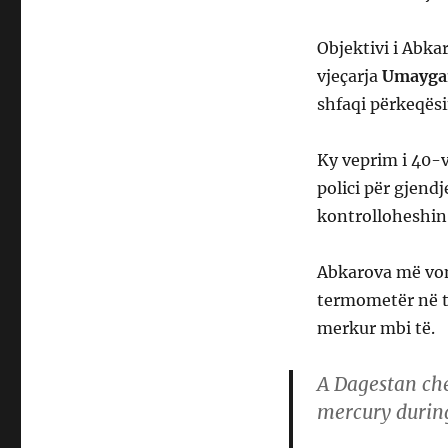
Objektivi i Abka
vjeçarja
Umayga
shfaqi përkeqësi
Ky veprim i 40-vj
polici për gjend
kontrolloheshin 
Abkarova më vonë
termometër në t
merkur mbi të.
A Dagestan che
mercury durin