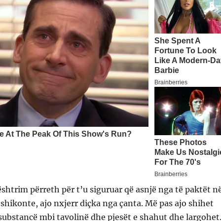
ështrim përreth për t’u siguruar që asnjë nga të paktët n
hikonte, ajo nxjerr diçka nga çanta. Më pas ajo shihet
substancë mbi tavolinë dhe pjesët e shahut dhe largohet