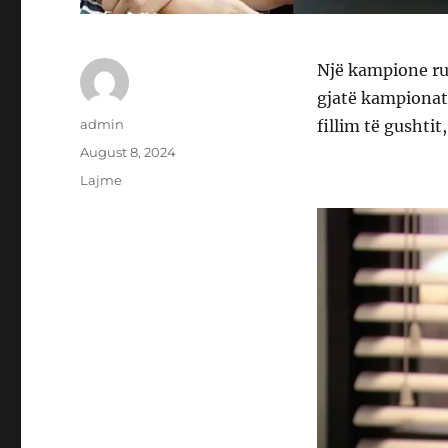
Një kampione rus
gjatë kampionat
Author
admin
fillim të gushtit
Posted
August 8, 2024
on
Categories
Lajme