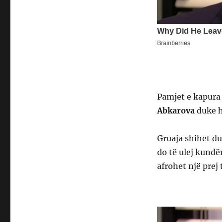
Pamjet e kapura
Abkarova
duke h
Gruaja shihet du
do të ulej kundër
afrohet një prej