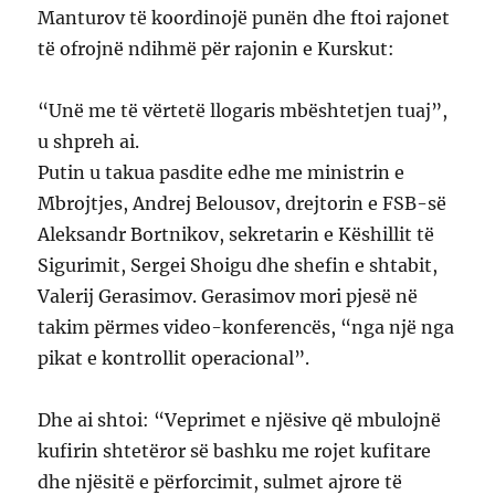
Manturov të koordinojë punën dhe ftoi rajonet
të ofrojnë ndihmë për rajonin e Kurskut:
“Unë me të vërtetë llogaris mbështetjen tuaj”,
u shpreh ai.
Putin u takua pasdite edhe me ministrin e
Mbrojtjes, Andrej Belousov, drejtorin e FSB-së
Aleksandr Bortnikov, sekretarin e Këshillit të
Sigurimit, Sergei Shoigu dhe shefin e shtabit,
Valerij Gerasimov. Gerasimov mori pjesë në
takim përmes video-konferencës, “nga një nga
pikat e kontrollit operacional”.
Dhe ai shtoi: “Veprimet e njësive që mbulojnë
kufirin shtetëror së bashku me rojet kufitare
dhe njësitë e përforcimit, sulmet ajrore të