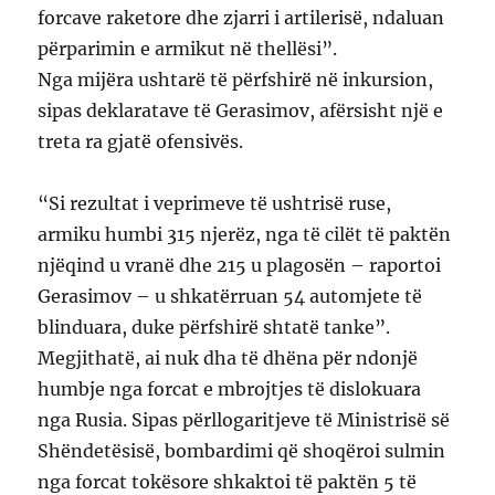
forcave raketore dhe zjarri i artilerisë, ndaluan
përparimin e armikut në thellësi”.
Nga mijëra ushtarë të përfshirë në inkursion,
sipas deklaratave të Gerasimov, afërsisht një e
treta ra gjatë ofensivës.
“Si rezultat i veprimeve të ushtrisë ruse,
armiku humbi 315 njerëz, nga të cilët të paktën
njëqind u vranë dhe 215 u plagosën – raportoi
Gerasimov – u shkatërruan 54 automjete të
blinduara, duke përfshirë shtatë tanke”.
Megjithatë, ai nuk dha të dhëna për ndonjë
humbje nga forcat e mbrojtjes të dislokuara
nga Rusia. Sipas përllogaritjeve të Ministrisë së
Shëndetësisë, bombardimi që shoqëroi sulmin
nga forcat tokësore shkaktoi të paktën 5 të