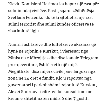
Kievit. Komisioni Hetimor ka hapur një rast për
sulmin ndaj civilëve. Rasti, sqaroi zëdhënësja
Svetlana Petrenko, do të trajtohet si një rast
sulmi terrorist dhe sulmi kundër oficerëve të
zbatimit të ligjit.
Numri i ushtarëve dhe luftëtarëve ukrainas që
hynë në rajonin e Kurskut, i vlerësuar nga
Ministria e Mbrojtjes dhe disa kanale Telegram
pro-qeveritare, është rreth një mijë.
Megjithatë, disa mijëra civilë janë larguar nga
zona në 24 orët e fundit. Kjo u raportua nga
guvernatori i përkohshëm i rajonit të Kurskut,
Alexei Smirnov, i cili zhvilloi konsultime me
kreun e shtetit natën midis 6 dhe 7 gusht.