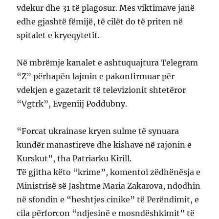
vdekur dhe 31 të plagosur. Mes viktimave janë
edhe gjashtë fëmijë, të cilët do të priten në
spitalet e kryeqytetit.
Në mbrëmje kanalet e ashtuquajtura Telegram
“Z” përhapën lajmin e pakonfirmuar për
vdekjen e gazetarit të televizionit shtetëror
“Vgtrk”, Evgeniij Poddubny.
“Forcat ukrainase kryen sulme të synuara
kundër manastireve dhe kishave në rajonin e
Kurskut”, tha Patriarku Kirill.
Të gjitha këto “krime”, komentoi zëdhënësja e
Ministrisë së Jashtme Maria Zakarova, ndodhin
në sfondin e “heshtjes cinike” të Perëndimit, e
cila përforcon “ndjesinë e mosndëshkimit” të