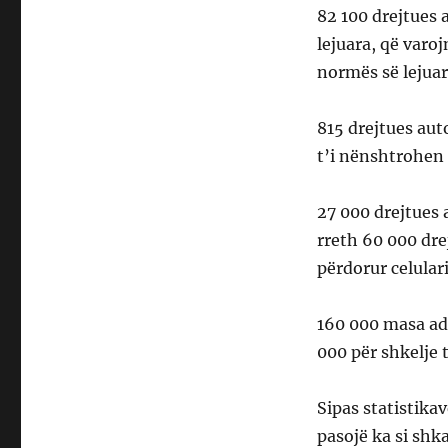
82 100 drejtues
lejuara, që varo
normës së lejuar
815 drejtues aut
t’i nënshtrohen 
27 000 drejtues
rreth 60 000 dre
përdorur celular
160 000 masa ad
000 për shkelje
Sipas statistika
pasojë ka si shk