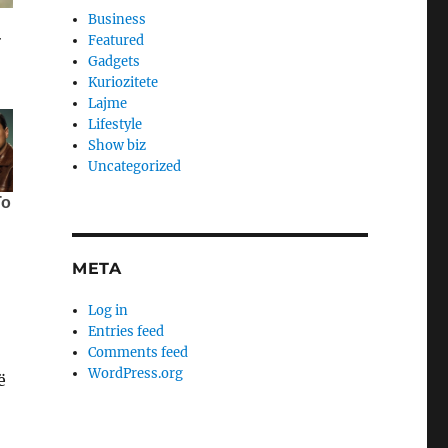
Business
Featured
Gadgets
Kuriozitete
Lajme
Lifestyle
Show biz
Uncategorized
META
Log in
Entries feed
Comments feed
WordPress.org
ë