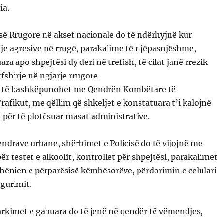
ia.
cisë Rrugore në akset nacionale do të ndërhyjnë kur
lje agresive në rrugë, parakalime të njëpasnjëshme,
a apo shpejtësi dy deri në trefish, të cilat janë rrezik
fshirje në ngjarje rrugore.
o të bashkëpunohet me Qendrën Kombëtare të
rafikut, me qëllim që shkeljet e konstatuara t’i kalojnë
, për të plotësuar masat administrative.
qendrave urbane, shërbimet e Policisë do të vijojnë me
ër testet e alkoolit, kontrollet për shpejtësi, parakalime
hënien e përparësisë këmbësorëve, përdorimin e celulari
igurimit.
arkimet e gabuara do të jenë në qendër të vëmendjes,