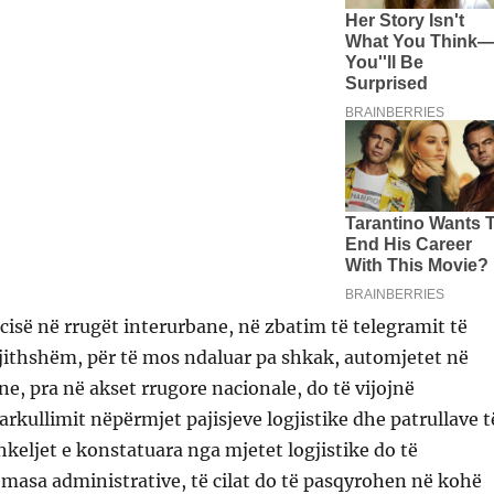
cisë në rrugët interurbane, në zbatim të telegramit të
gjithshëm, për të mos ndaluar pa shkak, automjetet në
ne, pra në akset rrugore nacionale, do të vijojnë
rkullimit nëpërmjet pajisjeve logjistike dhe patrullave t
keljet e konstatuara nga mjetet logjistike do të
masa administrative, të cilat do të pasqyrohen në kohë