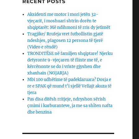
RECENT POSTS
Aksidenti me motor i mori jetën 32-
vjeçarit, i moshuari shtrin dorën te
shqiptarët: Më ndihmoni të rris dy jetìmët
Tragjike/ Rrufeja vret futbollistin gjatë
ndeshjes, pIagosen 12 persona të tjerë
(Video e rëndë)
TRONDITËSE në familjen shqiptare! Njerku
detyronte 9-vjeçaren të flinte me të, e
kërcënonte se do i vrìste gjyshen dhe
xhaxhain (NGJARJA)
Mbi 100 udhëtime të padeklaruara? Dosja e
re e SPAK që mund t’i sjellë VeIiajt akuza të
tjera
Pas disa ditësh rritjeje, ndryshon sërish
çmimi i karburanteve, ja me sa shîten nafta
dhe benzina