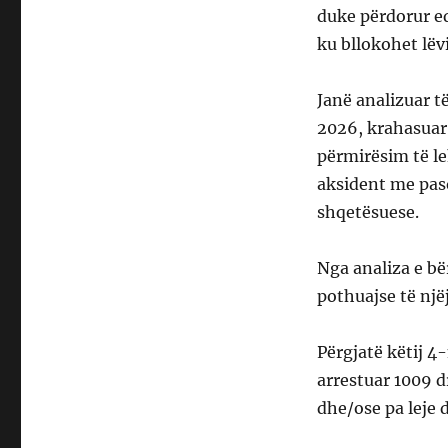
duke përdorur ed
ku bllokohet lëv
Janë analizuar t
2026, krahasuar 
përmirësim të le
aksident me pas
shqetësuese.
Nga analiza e bë
pothuajse të njëj
Përgjatë këtij 4-
arrestuar 1009 d
dhe/ose pa leje d