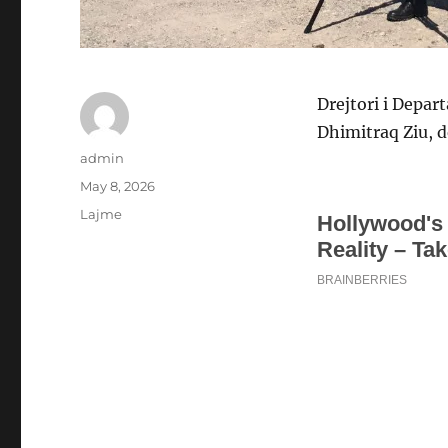
Drejtori i Depar
Dhimitraq Ziu, d
Author
admin
Posted
May 8, 2026
on
Categories
Lajme