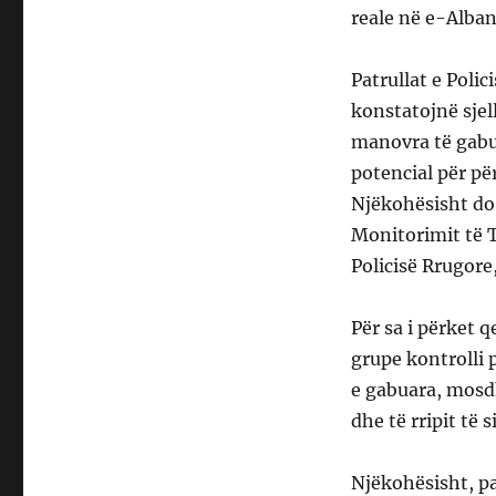
reale në e-Alban
Patrullat e Poli
konstatojnë sjel
manovra të gabuar
potencial për për
Njëkohësisht d
Monitorimit të T
Policisë Rrugore
Për sa i përket 
grupe kontrolli p
e gabuara, mosd
dhe të rripit të s
Njëkohësisht, p