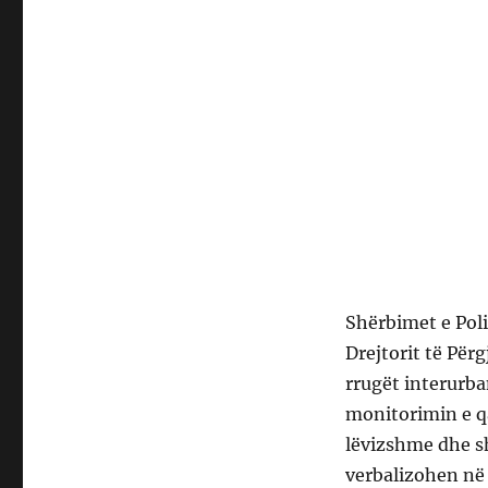
Shërbimet e Poli
Drejtorit të Për
rrugët interurba
monitorimin e qa
lëvizshme dhe sh
verbalizohen në 