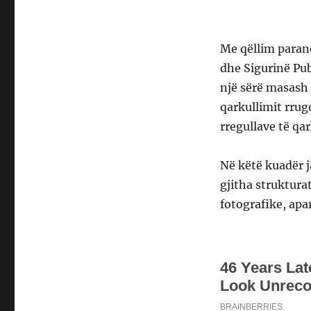
Me qëllim paran
dhe Sigurinë Pub
një sërë masash 
qarkullimit rrug
rregullave të qar
Në këtë kuadër j
gjitha struktura
fotografike, apa