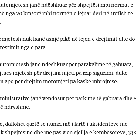
 automjetesh janë ndëshkuar për shpejtësi mbi normat e
jnë nga 20 km/orë mbi normën e lejuar deri në trefish të
.
omjetesh nuk kanë asnjë pikë në lejen e drejtimit dhe do
testimit nga e para.
 automjetesh janë ndëshkuar për parakalime të gabuara,
jtues mjetesh për drejtim mjeti pa rrip sigurimi, duke
in apo për drejtim motomjeti pa kaskë mbrojtëse.
ministrative janë vendosur për parkime të gabuara dhe 
 të ndryshme.
ve, dallohet qartë se numri më i lartë i aksidenteve me
ak shpejtësinë dhe më pas vjen sjellja e këmbësorëve, 3