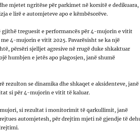
he mjetet ngritëse për parkimet në korsitë e dedikuara,
izja e lirë e automjeteve apo e këmbësorëve.
ë gjithë treguesit e performancës për 4-mujorin e vitit
me 4-mujorin e vitit 2025. Pavarësisht se ka një
htë, përsëri sjelljet agresive në rrugë duke shkaktuar
ojë humbjen e jetës apo plagosjen, janë shumë
rë rezulton se dinamika dhe shkaqet e aksidenteve, janë
tat si për 4-mujorin e vitit të kaluar.
mujori, si rezultat i monitorimit të qarkullimit, janë
rejtues automjetesh, për drejtim mjeti në gjendje të deh
rejtimi.