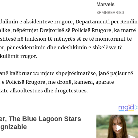
dalimin e aksidenteve rrugore, Departamenti për Rendin
like, nëpërmjet Drejtorisë së Policisë Rrugore, ka marrë
shtesë në funksion të mënyrës së re të monitorimit të
or, për evidentimin dhe ndëshkimin e shkelësve të
kullimit rrugor.
anë kalibruar 22 mjete shpejtësimatëse, janë pajisur të
t e Policisë Rrugore, me dronë, kamera, aparate
rate alkooltestues dhe drogëtestues.