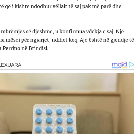
të që i kishte ndodhur vëllait të saj pak më parë dhe
 mbrëmjes së djeshme, u konfirmua vdekja e saj. Një
asi mësoi për ngjarjet, ndihet keq. Ajo është në gjendje të
 Perrino në Brindisi.