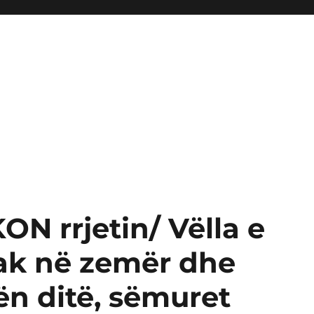
N rrjetin/ Vëlla e
ak në zemër dhe
tën ditë, sëmuret