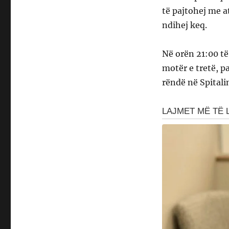
të pajtohej me a
ndihej keq.
Në orën 21:00 të
motër e tretë, p
rëndë në Spitalin