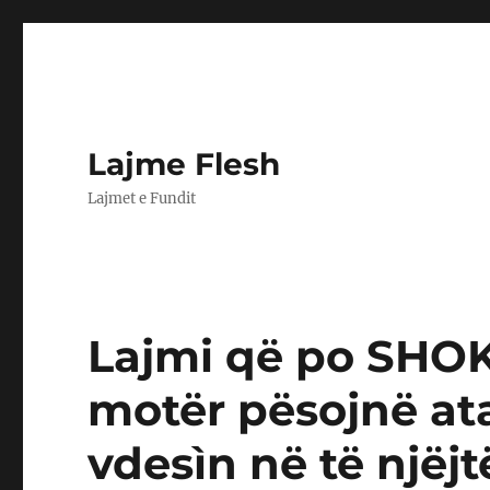
Lajme Flesh
Lajmet e Fundit
Lajmi që po SHOKO
motër pësojnë at
vdesìn në të njëj