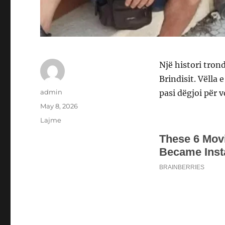
Një histori tron
Brindisit. Vëlla 
Author
admin
pasi dëgjoi për v
Posted
May 8, 2026
on
Categories
Lajme