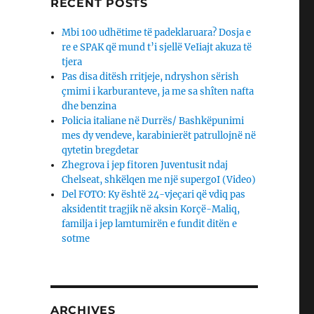
RECENT POSTS
Mbi 100 udhëtime të padeklaruara? Dosja e
re e SPAK që mund t’i sjellë VeIiajt akuza të
tjera
Pas disa ditësh rritjeje, ndryshon sërish
çmimi i karburanteve, ja me sa shîten nafta
dhe benzina
Policia italiane në Durrës/ Bashkëpunimi
mes dy vendeve, karabinierët patrullojnë në
qytetin bregdetar
Zhegrova i jep fitoren Juventusit ndaj
Chelseat, shkëlqen me një supergoI (Video)
Del FOTO: Ky është 24-vjeçari që vdiq pas
aksidentit tragjik në aksin Korçë-Maliq,
familja i jep lamtumirën e fundit ditën e
sotme
ARCHIVES