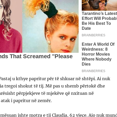
Pastaj u kthye papritur për të shkuar në shtëpi. Ai nuk
ia tregoi shokut të tij. Më pas u shemb përtokë dhe
arësisht përpjekjeve të mjekëve që nxituan në
 atak i papritur në zemër.
 mësuan ishte motra e tij Claudia, 62 vjeçe. Ajo nuk mun