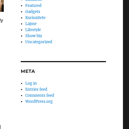
Featured
Gadgets
Kuriozitete
Lajme
Lifestyle
Show biz
Uncategorized
META
Log in
Entries feed
Comments feed
WordPress.org
d