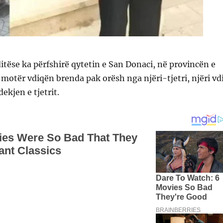
ditëse ka përfshirë qytetin e San Donaci, në provincën e
e motër vdiqën brenda pak orësh nga njëri-tjetri, njëri vd
dekjen e tjetrit.