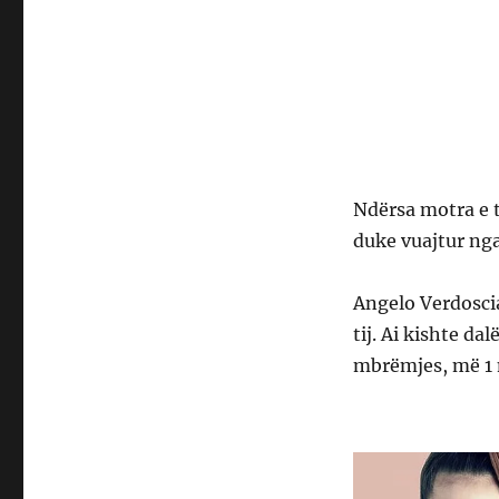
Ndërsa motra e t
duke vuajtur nga
Angelo Verdoscia
tij. Ai kishte da
mbrëmjes, më 1 