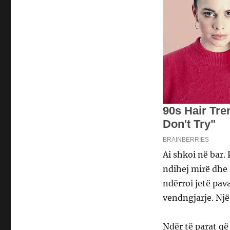
Ai shkoi në bar. 
ndihej mirë dhe 
ndërroi jetë pav
vendngjarje. Një
Ndër të parat që