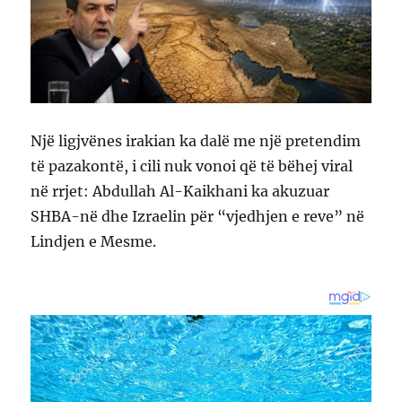
Një ligjvënes irakian ka dalë me një pretendim
të pazakontë, i cili nuk vonoi që të bëhej viral
në rrjet: Abdullah Al-Kaikhani ka akuzuar
SHBA-në dhe Izraelin për “vjedhjen e reve” në
Lindjen e Mesme.