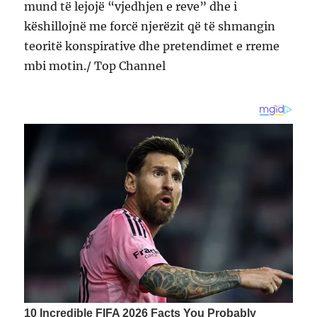
mund të lejojë “vjedhjen e reve” dhe i
këshillojnë me forcë njerëzit që të shmangin
teoritë konspirative dhe pretendimet e rreme
mbi motin./ Top Channel