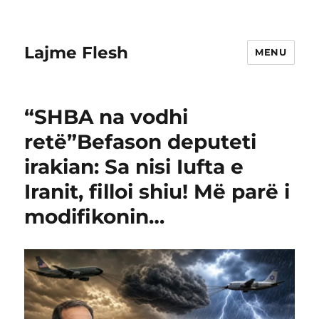
Lajme Flesh
MENU
“SHBA na vodhi
retë”Befason deputeti
irakian: Sa nisi Iufta e
Iranit, filloi shiu! Më parë i
modifikonin…