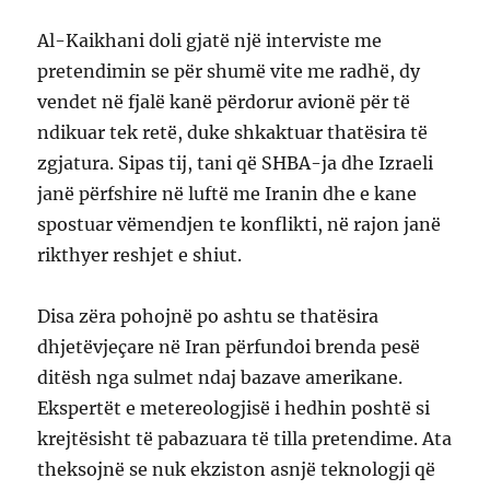
Al-Kaikhani doli gjatë një interviste me
pretendimin se për shumë vite me radhë, dy
vendet në fjalë kanë përdorur avionë për të
ndikuar tek retë, duke shkaktuar thatësira të
zgjatura. Sipas tij, tani që SHBA-ja dhe Izraeli
janë përfshire në luftë me Iranin dhe e kane
spostuar vëmendjen te konflikti, në rajon janë
rikthyer reshjet e shiut.
Disa zëra pohojnë po ashtu se thatësira
dhjetëvjeçare në Iran përfundoi brenda pesë
ditësh nga sulmet ndaj bazave amerikane.
Ekspertët e metereologjisë i hedhin poshtë si
krejtësisht të pabazuara të tilla pretendime. Ata
theksojnë se nuk ekziston asnjë teknologji që