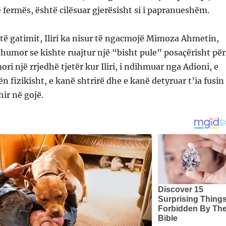
 fermës, është cilësuar gjerësisht si i papranueshëm.
të gatimit, Iliri ka nisur të ngacmojë Mimoza Ahmetin,
humor se kishte ruajtur një “bisht pule” posaçërisht për
mori një rrjedhë tjetër kur Iliri, i ndihmuar nga Adioni, e
 fizikisht, e kanë shtrirë dhe e kanë detyruar t’ia fusin
ir në gojë.