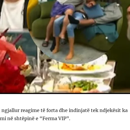
a ngjallur reagime të forta dhe indinjatë tek ndjekësit ka
mi në shtëpinë e “Ferma VIP”.