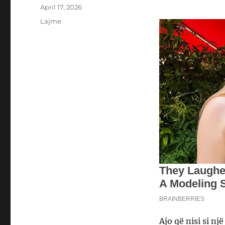
Posted
April 17, 2026
on
Categories
Lajme
Ajo që nisi si n