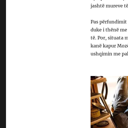
jashtë mureve të
Pas përfundimit 
duke i thënë me 
të. Por, situata 
kanë kapur Mozën
ushqimin me pah