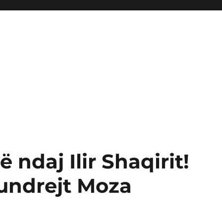
 ndaj Ilir Shaqirit!
kundrejt Moza