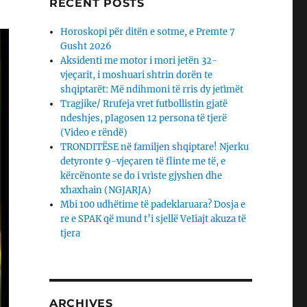
RECENT POSTS
Horoskopi për ditën e sotme, e Premte 7
Gusht 2026
Aksidenti me motor i mori jetën 32-
vjeçarit, i moshuari shtrin dorën te
shqiptarët: Më ndihmoni të rris dy jetìmët
Tragjike/ Rrufeja vret futbollistin gjatë
ndeshjes, pIagosen 12 persona të tjerë
(Video e rëndë)
TRONDITËSE në familjen shqiptare! Njerku
detyronte 9-vjeçaren të flinte me të, e
kërcënonte se do i vrìste gjyshen dhe
xhaxhain (NGJARJA)
Mbi 100 udhëtime të padeklaruara? Dosja e
re e SPAK që mund t’i sjellë VeIiajt akuza të
tjera
ARCHIVES