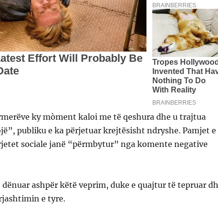
merëve ky mòment kaloi me të qeshura dhe u trajtua
ojë”, publiku e ka përjetuar krejtësisht ndryshe. Pamjet e
rjetet sociale janë “përmbytur” nga komente negative
 dënuar ashpër këtë veprim, duke e quajtur të tepruar d
jashtimin e tyre.