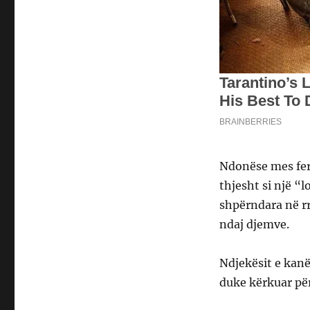
Ndonëse mes fer
thjesht si një “l
shpërndara në r
ndaj djemve.
Ndjekësit e kanë
duke kërkuar për