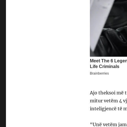
Ajo theksoi më te
mitur vetëm 4 vje
inteligjencë të 
“Unë vetëm jam r