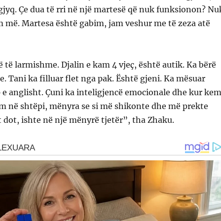
jyq. Çe dua të rri në një martesë që nuk funksionon? Nu
 më. Martesa është gabim, jam veshur me të zeza atë
ë të larmishme. Djalin e kam 4 vjeç, është autik. Ka bërë
 Tani ka filluar flet nga pak. Është gjeni. Ka mësuar
e anglisht. Çuni ka inteligjencë emocionale dhe kur kem
em në shtëpi, mënyra se si më shikonte dhe më prekte
t dot, ishte në një mënyrë tjetër”, tha Zhaku.