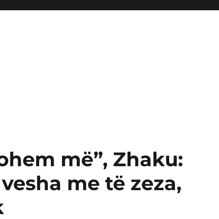
tohem më”, Zhaku:
 vesha me të zeza,
k