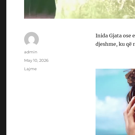
Inida Gjata ose 
djeshme, ku që n
Author
admin
Posted
May 10, 2026
on
Categories
Lajme