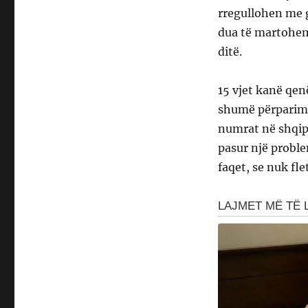
rregullohen me g
dua të martohem
ditë.
15 vjet kanë qen
shumë përparime.
numrat në shqip 
pasur një probl
faqet, se nuk fle