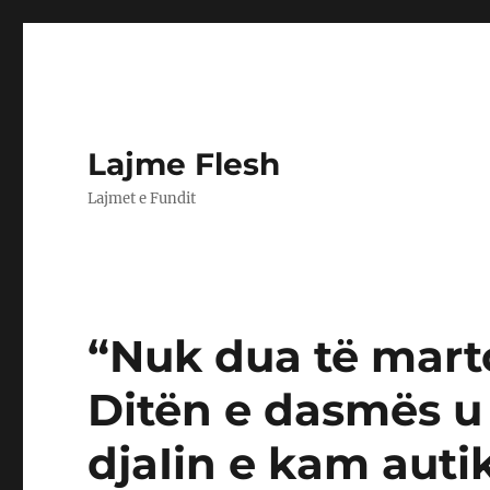
Lajme Flesh
Lajmet e Fundit
“Nuk dua të mar
Ditën e dasmës u
djaIin e kam auti