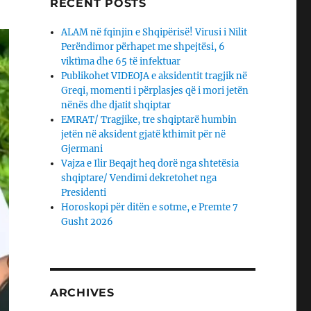
RECENT POSTS
ALAM në fqinjin e Shqipërisë! Virusi i Nilit
Perëndimor përhapet me shpejtësi, 6
viktìma dhe 65 të infektuar
Publikohet VIDEOJA e aksidentit tragjik në
Greqi, momenti i përplasjes që i mori jetën
nënës dhe djaΙit shqiptar
EMRAT/ Tragjike, tre shqiptarë humbin
jetën në aksident gjatë kthimit për në
Gjermani
Vajza e Ilir Beqajt heq dorë nga shtetësia
shqiptare/ Vendimi dekretohet nga
Presidenti
Horoskopi për ditën e sotme, e Premte 7
Gusht 2026
ARCHIVES