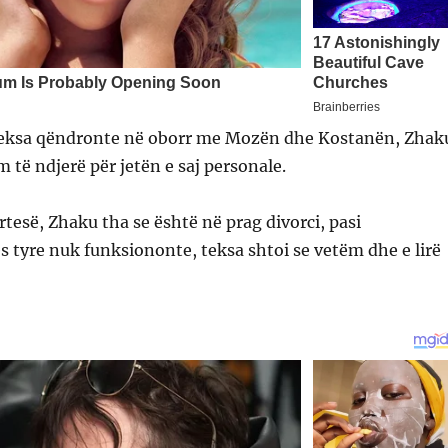
teksa qëndronte në oborr me Mozën dhe Kostanën, Zhak
m të ndjerë për jetën e saj personale.
rtesë, Zhaku tha se është në prag divorci, pasi
tyre nuk funksiononte, teksa shtoi se vetëm dhe e lirë