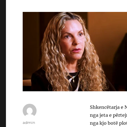
Shkencëtarja e 
nga jeta e përte
Author
admin
nga kjo botë plot