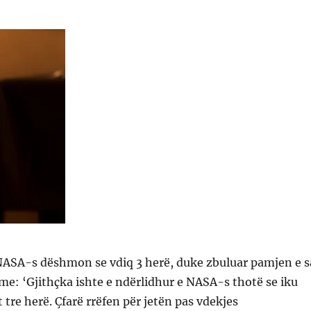
NASA-s dëshmon se vdiq 3 herë, duke zbuluar pamjen e s
jme: ‘Gjithçka ishte e ndërlidhur e NASA-s thotë se iku
 tre herë. Çfarë rrëfen për jetën pas vdekjes