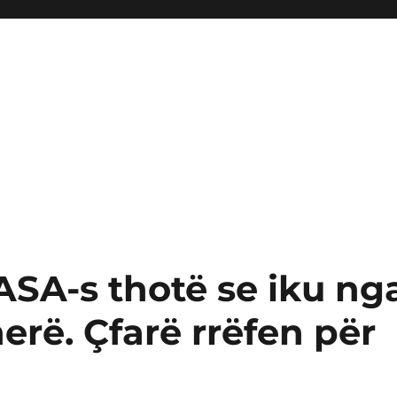
ASA-s thotë se iku ng
herë. Çfarë rrëfen për