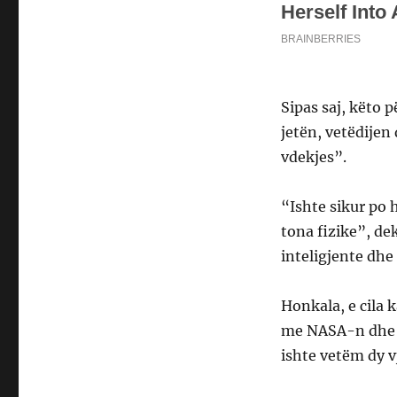
Sipas saj, këto 
jetën, vetëdijen
vdekjes”.
“Ishte sikur po h
tona fizike”, de
inteligjente dhe
Honkala, e cila
me NASA-n dhe M
ishte vetëm dy v