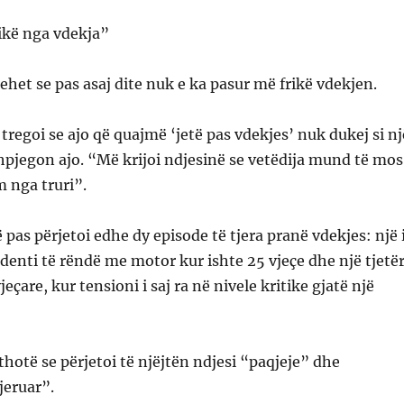
ikë nga vdekja”
ehet se pas asaj dite nuk e ka pasur më frikë vdekjen.
tregoi se ajo që quajmë ‘jetë pas vdekjes’ nuk dukej si nj
shpjegon ajo. “Më krijoi ndjesinë se vetëdija mund të mos
 nga truri”.
 pas përjetoi edhe dy episode të tjera pranë vdekjes: një 
identi të rëndë me motor kur ishte 25 vjeçe dhe një tjetë
are, kur tensioni i saj ra në nivele kritike gjatë një
 thotë se përjetoi të njëjtën ndjesi “paqjeje” dhe
jeruar”.