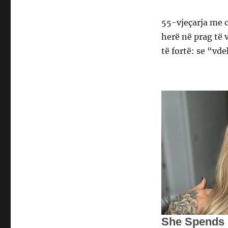
55-vjeçarja me o
herë në prag të 
të fortë: se “vd