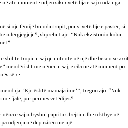
 në ato momente ndjeu sikur vetëdija e saj u nda nga
si një fëmijë brenda trupit, por si vetëdije e pastër, si
dhe ndërgjegjeje”, shprehet ajo. “Nuk ekzistonin koha,
met”.
të shihte trupin e saj që notonte në ujë dhe beson se arri
” mendërisht me nënën e saj, e cila në atë moment po
nës së re.
 mendoja: ‘Kjo është mamaja ime’”, tregon ajo. “Nuk
me fjalë, por përmes vetëdijes”.
 nëna e saj ndryshoi papritur drejtim dhe u kthye në
ti pa ndjenja në depozitën me ujë.