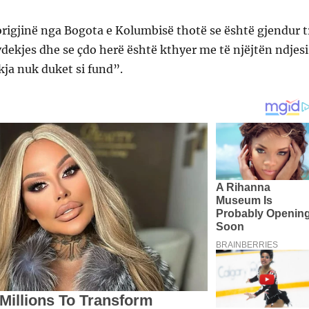
rigjinë nga Bogota e Kolumbisë thotë se është gjendur t
vdekjes dhe se çdo herë është kthyer me të njëjtën ndjesi
ekja nuk duket si fund”.