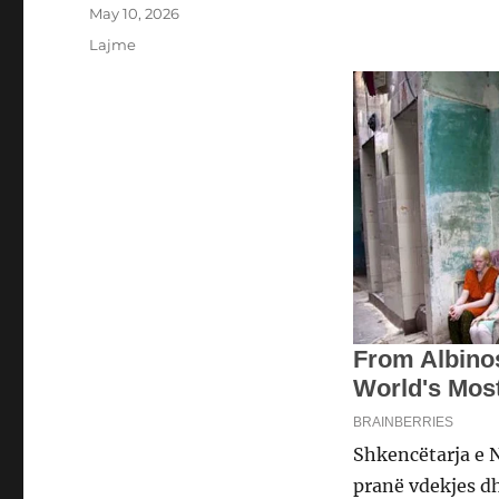
Posted
May 10, 2026
on
Categories
Lajme
Shkencëtarja e N
pranë vdekjes dh