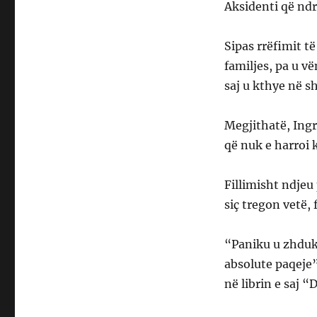
Aksidenti që ndr
Sipas rrëfimit të
familjes, pa u v
saj u kthye në s
Megjithatë, Ingr
që nuk e harroi 
Fillimisht ndjeu
siç tregon vetë,
“Paniku u zhduk 
absolute paqeje”
në librin e saj 