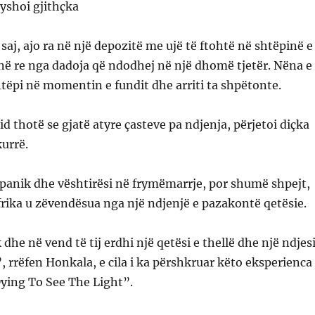
yshoi gjithçka
 saj, ajo ra në një depozitë me ujë të ftohtë në shtëpinë e
ënë re nga dadoja që ndodhej në një dhomë tjetër. Nëna e
htëpi në momentin e fundit dhe arriti ta shpëtonte.
id thotë se gjatë atyre çasteve pa ndjenja, përjetoi diçka
kurrë.
 panik dhe vështirësi në frymëmarrje, por shumë shpejt,
 frika u zëvendësua nga një ndjenjë e pazakontë qetësie.
dhe në vend të tij erdhi një qetësi e thellë dhe një ndjes
, rrëfen Honkala, e cila i ka përshkruar këto eksperienca
“Dying To See The Light”.