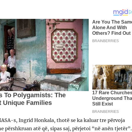
ASA-s, Ingrid Honkala, thotë se ka kaluar tre përvoja
e përshkruan atë që, sipas saj, përjetoi “në anën tjetër”.