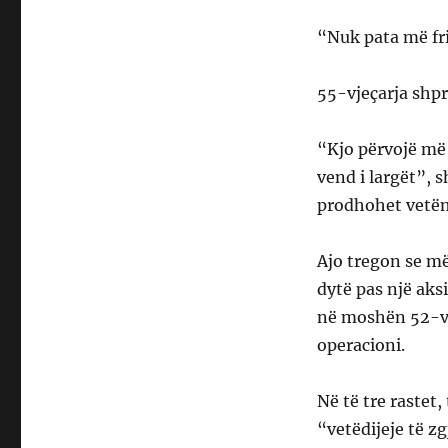
“Nuk pata më fr
55-vjeçarja shpr
“Kjo përvojë më 
vend i largët”, 
prodhohet vetëm
Ajo tregon se më
dytë pas një aks
në moshën 52-vjeç
operacioni.
Në të tre rastet,
“vetëdijeje të zg