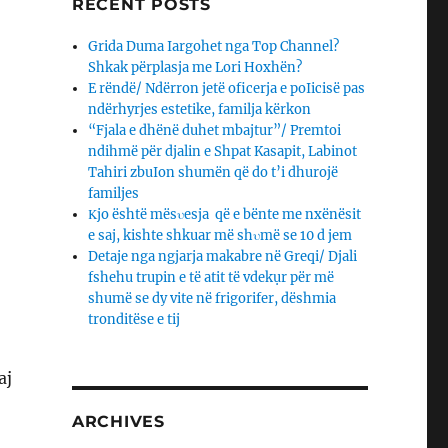
RECENT POSTS
Grida Duma Iargohet nga Top Channel?
Shkak përplasja me Lori Hoxhën?
E rëndë/ Ndërron jetë oficerja e poIicisë pas
ndërhyrjes estetike, familja kërkon
“Fjala e dhënë duhet mbajtur”/ Premtoi
ndihmë për djalin e Shpat Kasapit, Labinot
Tahiri zbuIon shumën që do t’i dhurojë
familjes
Κjo është mësυesja që e bënte me nxënësit
e saj, kishte shkuar më shυmë se 10 d jem
Detaje nga ngjarja makabre në Greqi/ Djali
fshehu trupin e të atit të vdekụr për më
shumë se dy vite në frigorifer, dëshmia
tronditëse e tij
aj
ARCHIVES