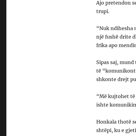
Ajo pretendon se
trupi.
“Nuk ndihesha më 
një fushë drite 
frika apo mendi
Sipas saj, mund 
të “komunikonte
shkonte drejt pu
“Më kujtohet të
ishte komunikim 
Honkala thotë se
shtëpi, ku e gje