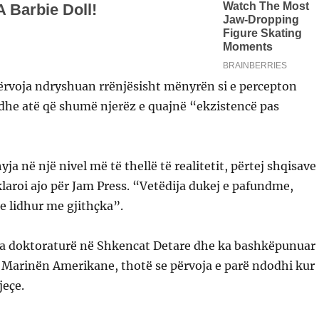
përvoja ndryshuan rrënjësisht mënyrën si e percepton
 dhe atë që shumë njerëz e quajnë “ekzistencë pas
yja në një nivel më të thellë të realitetit, përtej shqisave
klaroi ajo për Jam Press. “Vetëdija dukej e pafundme,
 e lidhur me gjithçka”.
 ka doktoraturë në Shkencat Detare dhe ka bashkëpunuar
arinën Amerikane, thotë se përvoja e parë ndodhi kur
jeçe.