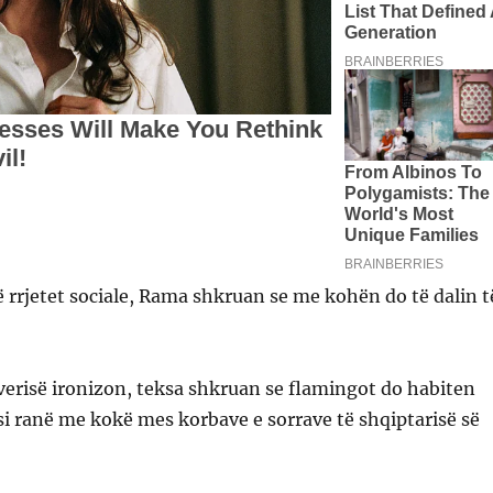
 rrjetet sociale, Rama shkruan se me kohën do të dalin t
everisë ironizon, teksa shkruan se flamingot do habiten
si ranë me kokë mes korbave e sorrave të shqiptarisë së