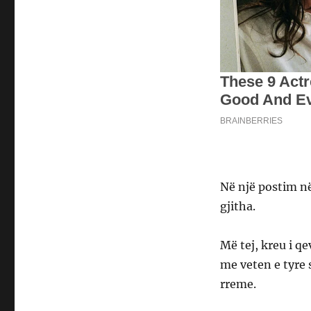
Në një postim në
gjitha.
Më tej, kreu i q
me veten e tyre 
rreme.