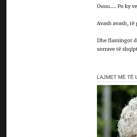
Ouuu….. Po ky v
Avash avash, të 
Dhe flamingot d
sorrave të shqip