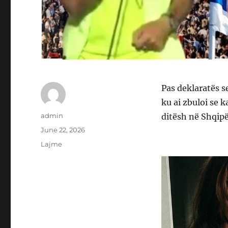
Pas deklaratës s
ku ai zbuloi se 
Author
admin
ditësh në Shqipë
Posted
June 22, 2026
on
Categories
Lajme