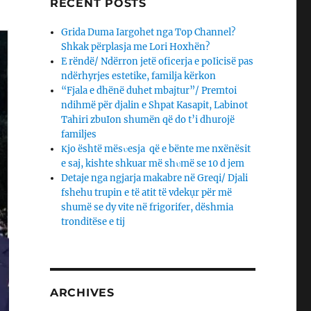
RECENT POSTS
Grida Duma Iargohet nga Top Channel?
Shkak përplasja me Lori Hoxhën?
E rëndë/ Ndërron jetë oficerja e poIicisë pas
ndërhyrjes estetike, familja kërkon
“Fjala e dhënë duhet mbajtur”/ Premtoi
ndihmë për djalin e Shpat Kasapit, Labinot
Tahiri zbuIon shumën që do t’i dhurojë
familjes
Κjo është mësυesja që e bënte me nxënësit
e saj, kishte shkuar më shυmë se 10 d jem
Detaje nga ngjarja makabre në Greqi/ Djali
fshehu trupin e të atit të vdekụr për më
shumë se dy vite në frigorifer, dëshmia
tronditëse e tij
ARCHIVES