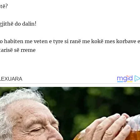
etë?
gjithë do dalin!
o habiten me veten e tyre si ranë me kokë mes korbave 
tarisë së rreme