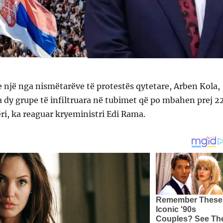
e një nga nismëtarëve të protestës qytetare, Arben Kola,
ka dy grupe të infiltruara në tubimet që po mbahen prej 2
ri, ka reaguar kryeministri Edi Rama.