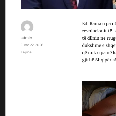
Edi Rama u pa në
revolucionit të 
Author
admin
të dilnin në rru
Posted
June 22, 2026
dukshme e shqetës
on
Categories
Lajme
që nuk u pa në k
gjithë Shqipëris