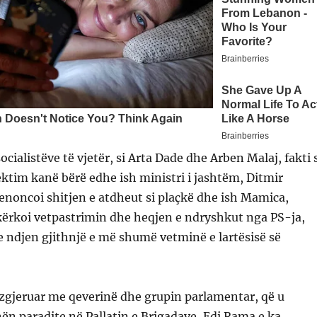
socialistëve të vjetër, si Arta Dade dhe Arben Malaj, fakti 
ektim kanë bërë edhe ish ministri i jashtëm, Ditmir
 denoncoi shitjen e atdheut si plaçkë dhe ish Mamica,
a kërkoi vetpastrimin dhe heqjen e ndryshkut nga PS-ja,
e ndjen gjithnjë e më shumë vetminë e lartësisë së
zgjeruar me qeverinë dhe grupin parlamentar, që u
nën paradite në Pallatin e Brigadave, Edi Rama e ka