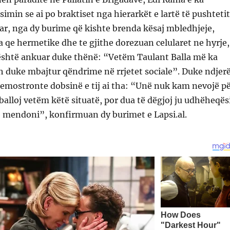
imin se ai po braktiset nga hierarkët e lartë të pushtetit
ar, nga dy burime që kishte brenda kësaj mbledhjeje,
 qe hermetike dhe te gjithe dorezuan celularet ne hyrje,
 është ankuar duke thënë: “Vetëm Taulant Balla më ka
 duke mbajtur qëndrime në rrjetet sociale”. Duke ndjer
emostronte dobsinë e tij ai tha: “Unë nuk kam nevojë p
rballoj vetëm këtë situatë, por dua të dëgjoj ju udhëheqës
rë mendoni”, konfirmuan dy burimet e Lapsi.al.