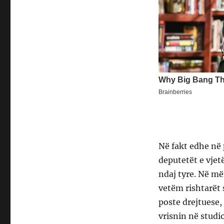
Në fakt edhe në 
deputetët e vjet
ndaj tyre. Në m
vetëm rishtarët 
poste drejtuese,
vrisnin në studi