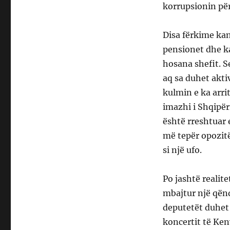
korrupsionin p
Disa fërkime ka
pensionet dhe ka
hosana shefit. S
aq sa duhet akti
kulmin e ka arrit
imazhi i Shqipër
është rreshtuar e
më tepër opozitë
si një ufo.
Po jashtë realit
mbajtur një qënd
deputetët duhet 
koncertit të Ken