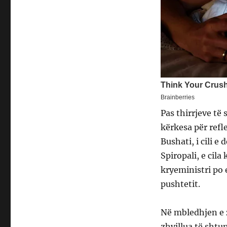
Pas thirrjeve të 
kërkesa për refl
Bushati, i cili e
Spiropali, e cil
kryeministri po 
pushtetit.
Në mbledhjen e 
zhvillua të shtu