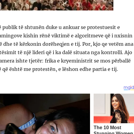
 publik të shtunën duke u ankuar se protestuesit e
famingove kishin rënë viktimë e algoritmeve që i nxisnin
gë dhe të kërkonin dorëheqjen e tij. Por, kjo qe vetëm ana
imit të një lideri që i ka dalë situata nga kontrolli. Ajo
amera ishte tjetër: frika e kryeministrit se mos përballë
ë që është me protestën, e lëshon edhe partia e tij.