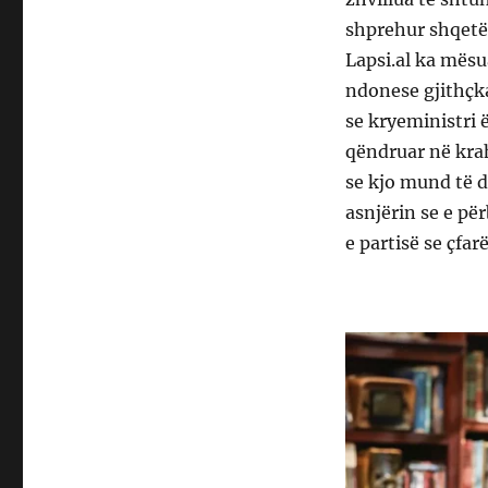
shprehur shqetës
Lapsi.al ka mësu
ndonese gjithçka
se kryeministri
qëndruar në krah
se kjo mund të d
asnjërin se e pë
e partisë se çfa