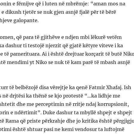
ionin e fëmijve që i luten në mbrëmje: “aman mos na
e dikush tjetër se nuk gjen asnjë fjalë për të bërë
hjeve galopante.
omen, që para të gjithëve e ndjen mbi lëkurë vetëm
ka dashur ti testojë njerzit që gjatë këtyre viteve i ka
e të pamerituara. Ai i është drejtuar korçarit të butë Nik
shtë mendimi yt Niko se nuk të kam parë të mbash asnjë
turr të belbëzojë disa vërejtje ka qenë Fatmir Xhafaj. Ish
s në drjtësi ka thënë se kjo protestë “…ka lidhje me
htetit dhe me perceptimin në rritje ndaj korrupsionit,
rin e ndërtimit”. Duke dashur ta mbyllë shpejt e shpejt
zë Rama që priste përkrahje dhe jo kritika është përgjigj
eptimi është shtuar pasi ne kemi vendosur ta luftojmë