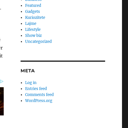
Featured
.
Gadgets
Kuriozitete
Lajme
Lifestyle
Show biz
ë
Uncategorized
ër
it
META
Log in
Entries feed
Comments feed
WordPress.org