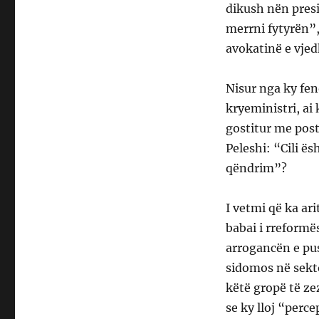
dikush nën pres
merrni fytyrën”, 
avokatinë e vjed
Nisur nga ky fen
kryeministri, ai 
gostitur me post
Peleshi: “Cili ë
qëndrim”?
I vetmi që ka ari
babai i rreformë
arrogancën e pus
sidomos në sekto
këtë gropë të ze
se ky lloj “perc