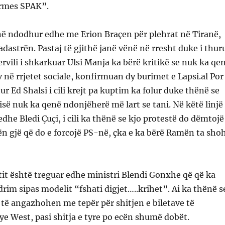
ërmes SPAK”.
në ndodhur edhe me Erion Braçen për plehrat në Tiranë,
dastrën. Pastaj të gjithë janë vënë në rresht duke i thur
ervili i shkarkuar Ulsi Manja ka bërë kritikë se nuk ka qe
v në rrjetet sociale, konfirmuan dy burimet e Lapsi.al Por
ur Ed Shalsi i cili krejt pa kuptim ka folur duke thënë se
isë nuk ka qenë ndonjëherë më lart se tani. Në këtë linjë
dhe Bledi Çuçi, i cili ka thënë se kjo protestë do dëmtojë
n gjë që do e forcojë PS-në, çka e ka bërë Ramën ta sho
etit është treguar edhe ministri Blendi Gonxhe që që ka
rim sipas modelit “fshati digjet…..krihet”. Ai ka thënë s
të angazhohen me tepër për shitjen e biletave të
ye West, pasi shitja e tyre po ecën shumë dobët.