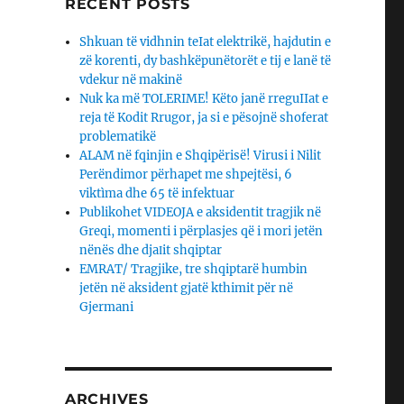
RECENT POSTS
Shkuan të vidhnin teIat elektrikë, hajdutin e
zë korenti, dy bashkëpunëtorët e tij e lanë të
vdekur në makinë
Nuk ka më TOLERIME! Këto janë rreguIIat e
reja të Kodit Rrugor, ja si e pësojnë shoferat
problematikë
ALAM në fqinjin e Shqipërisë! Virusi i Nilit
Perëndimor përhapet me shpejtësi, 6
viktìma dhe 65 të infektuar
Publikohet VIDEOJA e aksidentit tragjik në
Greqi, momenti i përplasjes që i mori jetën
nënës dhe djaΙit shqiptar
EMRAT/ Tragjike, tre shqiptarë humbin
jetën në aksident gjatë kthimit për në
Gjermani
ARCHIVES