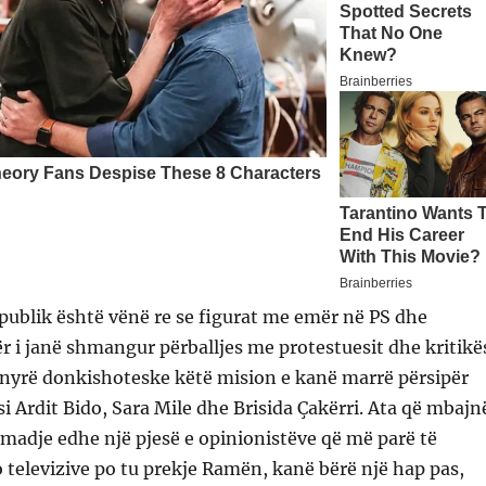
publik është vënë re se figurat me emër në PS dhe
ër i janë shmangur përballjes me protestuesit dhe kritikë
ënyrë donkishoteske këtë mision e kanë marrë përsipër
si Ardit Bido, Sara Mile dhe Brisida Çakërri. Ata që mbajn
 madje edhe një pjesë e opinionistëve që më parë të
o televizive po tu prekje Ramën, kanë bërë një hap pas,