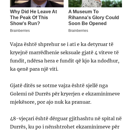
Vajza është shprehur se i ati e ka detyruar të
kryejnë marrëdhenie seksuale gjatë 4 viteve të
fundit, ndërsa hera e fundit që kjo ka ndodhur,
ka qenë para një viti.
Gjatë ditës se sotme vajza është sjellë nga
Golemi në Durrës për kryerjen e ekzaminimeve
mjekësore, por ajo nuk ka pranuar.
48-vjeçari është dërguar gjithashtu në spital në
Durrës, ku po i nënshtrohet ekzaminimeve për