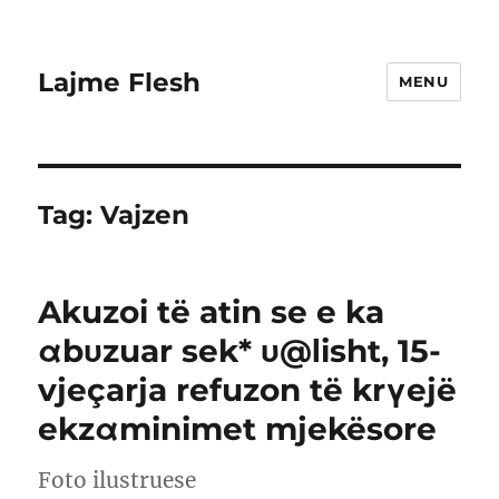
Lajme Flesh
MENU
Tag:
Vajzen
Akuzoi të atin se e ka
αbυzuar sek* υ@Ιisht, 15-
vjeçarja refuzon të krγejë
ekzαminimet mjekësore
Foto ilustruese