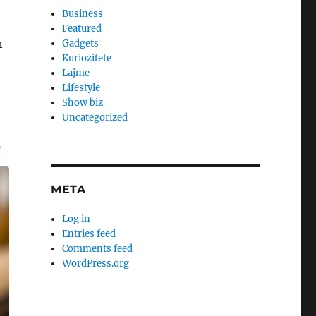
Business
Featured
n
Gadgets
Kuriozitete
Lajme
Lifestyle
Show biz
Uncategorized
META
Log in
Entries feed
Comments feed
WordPress.org