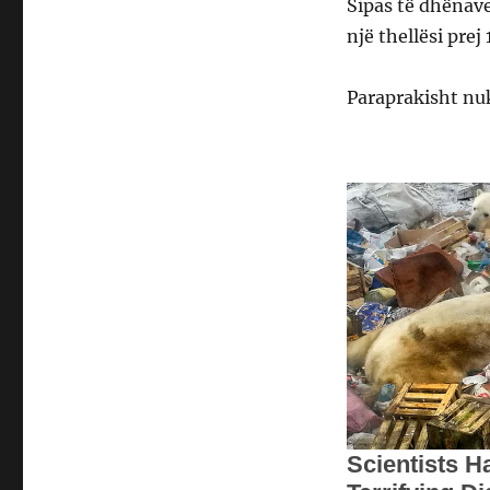
Sipas të dhënave
një thellësi pre
Paraprakisht nu