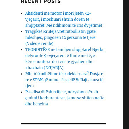
RECENT POSTS
Aksidenti me motor i mori jetën 32-
vjeçarit, i moshuari shtrin dorën te
shqiptarët: Më ndihmoni të rris dy jetìmët
Tragjike/ Rrufeja vret futbollistin gjatë
ndeshjes, pIagosen 12 persona të tjerë
(Video e rëndë)
TRONDITËSE në familjen shqiptare! Njerku
detyronte 9-vjeçaren të flinte me të, e
kërcënonte se do i vrìste gjyshen dhe
xhaxhain (NGJARJA)
Mbi 100 udhëtime të padeklaruara? Dosja e
re e SPAK që mund t’i sjellë VeIiajt akuza të
tjera
Pas disa ditësh rritjeje, ndryshon sërish
çmimi i karburanteve, ja me sa shîten nafta
dhe benzina