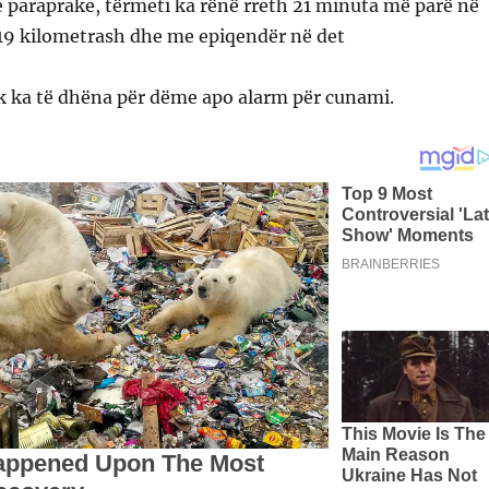
 paraprake, tërmeti ka rënë rreth 21 minuta më parë në
j 19 kilometrash dhe me epiqendër në det
k ka të dhëna për dëme apo alarm për cunami.