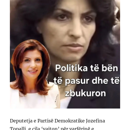
Deputetja e Partisë Demokratike Jozefina
Topalli, e cila ‘vajton’ për varfërinë e