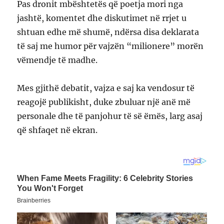
Pas dronit mbështetës që poetja mori nga
jashtë, komentet dhe diskutimet në rrjet u
shtuan edhe më shumë, ndërsa disa deklarata
të saj me humor për vajzën “milionere” morën
vëmendje të madhe.
Mes gjithë debatit, vajza e saj ka vendosur të
reagojë publikisht, duke zbuluar një anë më
personale dhe të panjohur të së ëmës, larg asaj
që shfaqet në ekran.