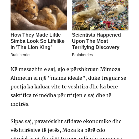
Në mesazhin e saj, ajo e përshkruan Mimoza
Ahmetin si një “mama ideale”, duke treguar se
poetja ka kaluar vite të vështira dhe ka bërë
sakrifica të mëdha për rritjen e saj dhe të
motrës.
Sipas saj, pavarësisht sfidave ekonomike dhe
vështirësive të jetës, Moza ka bërë çdo
përpjekje që fëmijët të mos ndienin mungesa,