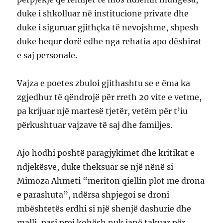
duke i shkolluar në institucione private dhe
duke i siguruar gjithçka të nevojshme, shpesh
duke hequr dorë edhe nga rehatia apo dëshirat
e saj personale.
Vajza e poetes zbuloi gjithashtu se e ëma ka
zgjedhur të qëndrojë për rreth 20 vite e vetme,
pa krijuar një martesë tjetër, vetëm për t’iu
përkushtuar vajzave të saj dhe familjes.
Ajo hodhi poshtë paragjykimet dhe kritikat e
ndjekësve, duke theksuar se një nënë si
Mimoza Ahmeti “meriton qiellin plot me drona
e parashuta”, ndërsa shpjegoi se droni
mbështetës erdhi si një shenjë dashurie dhe
malli, pasi prej kohësh nuk janë takuar për