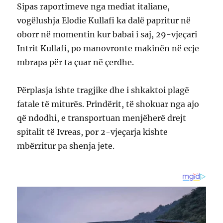
Sipas raportimeve nga mediat italiane,
vogëlushja Elodie Kullafi ka dalë papritur në
oborr në momentin kur babai i saj, 29-vjeçari
Intrit Kullafi, po manovronte makinën në ecje
mbrapa për ta çuar në çerdhe.
Përplasja ishte tragjike dhe i shkaktoi plagë
fatale të miturës. Prindërit, të shokuar nga ajo
që ndodhi, e transportuan menjëherë drejt
spitalit të Ivreas, por 2-vjeçarja kishte
mbërritur pa shenja jete.