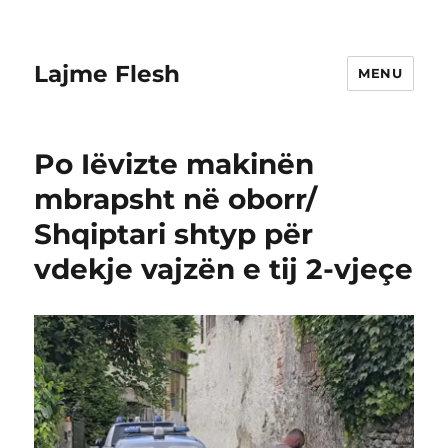
Lajme Flesh
MENU
Po Iëvizte makinën
mbrapsht në oborr/
Shqiptari shtyp për
vdekje vajzën e tij 2-vjeçe