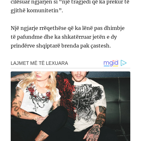
cilësuar ngjarjen si “një tragjedi që ka prekur të
gjithë komunitetin”.
Një ngjarje rrëqethëse që ka lënë pas dhimbje
të pafundme dhe ka shkatërruar jetën e dy
prindërve shqiptarë brenda pak çastesh.